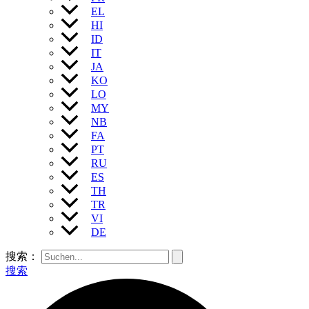
EL
HI
ID
IT
JA
KO
LO
MY
NB
FA
PT
RU
ES
TH
TR
VI
DE
搜索：
搜索