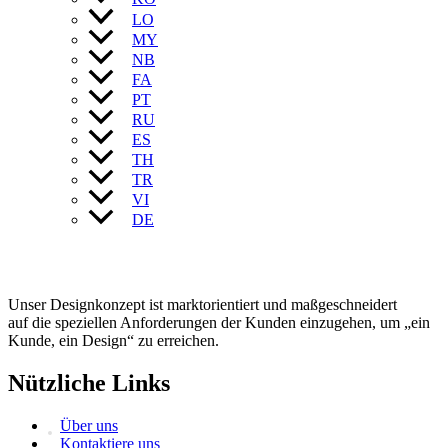
LO
MY
NB
FA
PT
RU
ES
TH
TR
VI
DE
Unser Designkonzept ist marktorientiert und maßgeschneidert
auf die speziellen Anforderungen der Kunden einzugehen, um „ein
Kunde, ein Design“ zu erreichen.
Nützliche Links
Über uns
Kontaktiere uns