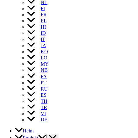
NL
FI
FR
EL
HI
ID
IT
JA
KO
LO
MY
NB
FA
PT
RU
ES
TH
TR
VI
DE
Heim
Produkt