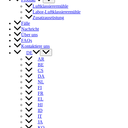
Luftklassierermühle
Labor-Luftklassierermühle
Zusatzausrüstung
Fälle
Nachricht
Über uns
FAQs
Kontaktiere uns
DE
AR
BE
CS
DA
NL
FI
FR
EL
HI
ID
IT
JA
KO