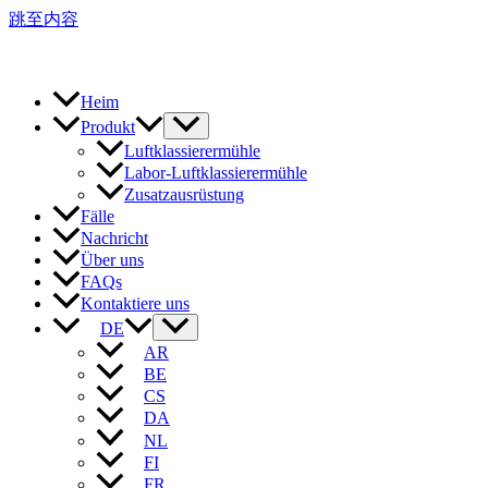
跳至内容
Heim
Produkt
Luftklassierermühle
Labor-Luftklassierermühle
Zusatzausrüstung
Fälle
Nachricht
Über uns
FAQs
Kontaktiere uns
DE
AR
BE
CS
DA
NL
FI
FR