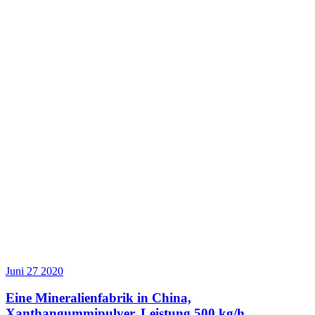
Juni
27
2020
Eine Mineralienfabrik in China,
Xanthangummipulver, Leistung 500 kg/h,