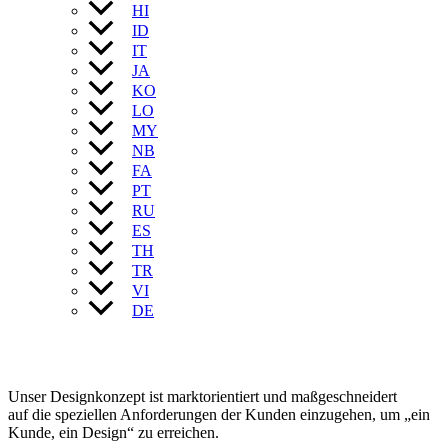
HI
ID
IT
JA
KO
LO
MY
NB
FA
PT
RU
ES
TH
TR
VI
DE
Unser Designkonzept ist marktorientiert und maßgeschneidert
auf die speziellen Anforderungen der Kunden einzugehen, um „ein
Kunde, ein Design“ zu erreichen.