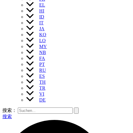
EL
HI
ID
IT
JA
KO
LO
MY
NB
FA
PT
RU
ES
TH
TR
VI
DE
搜索：
搜索