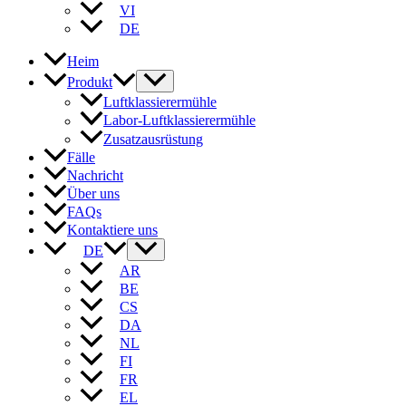
VI
DE
Heim
Produkt
Luftklassierermühle
Labor-Luftklassierermühle
Zusatzausrüstung
Fälle
Nachricht
Über uns
FAQs
Kontaktiere uns
DE
AR
BE
CS
DA
NL
FI
FR
EL