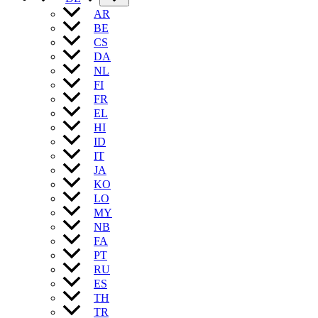
AR
BE
CS
DA
NL
FI
FR
EL
HI
ID
IT
JA
KO
LO
MY
NB
FA
PT
RU
ES
TH
TR