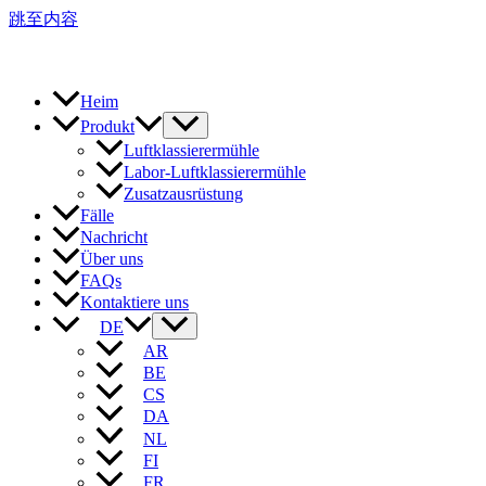
跳至内容
Heim
Produkt
Luftklassierermühle
Labor-Luftklassierermühle
Zusatzausrüstung
Fälle
Nachricht
Über uns
FAQs
Kontaktiere uns
DE
AR
BE
CS
DA
NL
FI
FR