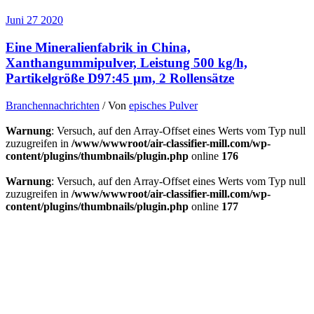
Juni
27
2020
Eine Mineralienfabrik in China,
Xanthangummipulver, Leistung 500 kg/h,
Partikelgröße D97:45 μm, 2 Rollensätze
Branchennachrichten
/ Von
episches Pulver
Warnung
: Versuch, auf den Array-Offset eines Werts vom Typ null
zuzugreifen in
/www/wwwroot/air-classifier-mill.com/wp-
content/plugins/thumbnails/plugin.php
online
176
Warnung
: Versuch, auf den Array-Offset eines Werts vom Typ null
zuzugreifen in
/www/wwwroot/air-classifier-mill.com/wp-
content/plugins/thumbnails/plugin.php
online
177