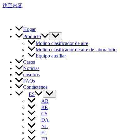
跳至内容
Hogar
Producto
Molino clasificador de aire
Molino clasificador de aire de laboratorio
Equipo auxiliar
Casos
Noticias
nosotros
FAQs
Contáctenos
ES
AR
BE
CS
DA
NL
FI
FR