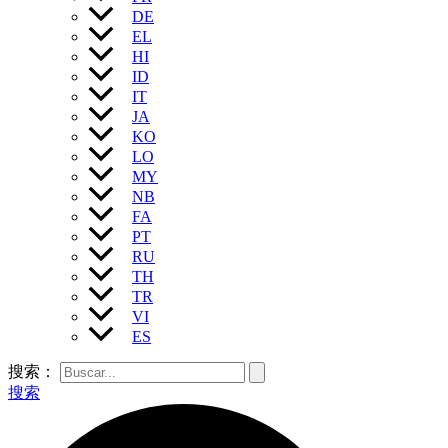
DE
EL
HI
ID
IT
JA
KO
LO
MY
NB
FA
PT
RU
TH
TR
VI
ES
搜索：
搜索