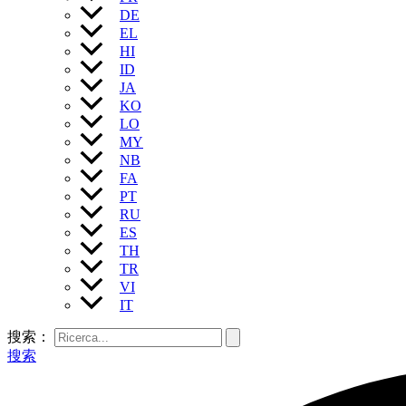
DE
EL
HI
ID
JA
KO
LO
MY
NB
FA
PT
RU
ES
TH
TR
VI
IT
搜索：
搜索