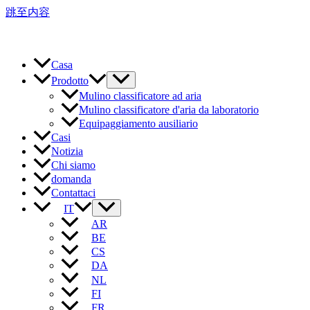
跳至内容
Casa
Prodotto
Mulino classificatore ad aria
Mulino classificatore d'aria da laboratorio
Equipaggiamento ausiliario
Casi
Notizia
Chi siamo
domanda
Contattaci
IT
AR
BE
CS
DA
NL
FI
FR