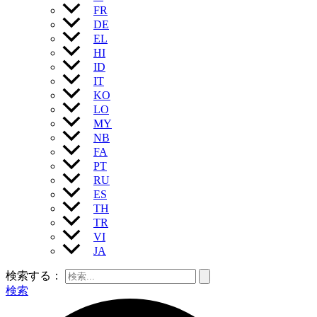
FR
DE
EL
HI
ID
IT
KO
LO
MY
NB
FA
PT
RU
ES
TH
TR
VI
JA
検索する：
検索