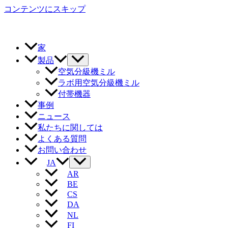
コンテンツにスキップ
家
製品
空気分級機ミル
ラボ用空気分級機ミル
付帯機器
事例
ニュース
私たちに関しては
よくある質問
お問い合わせ
JA
AR
BE
CS
DA
NL
FI