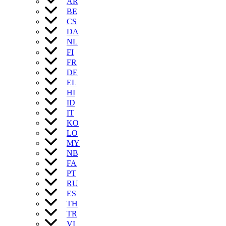
AR
BE
CS
DA
NL
FI
FR
DE
EL
HI
ID
IT
KO
LO
MY
NB
FA
PT
RU
ES
TH
TR
VI