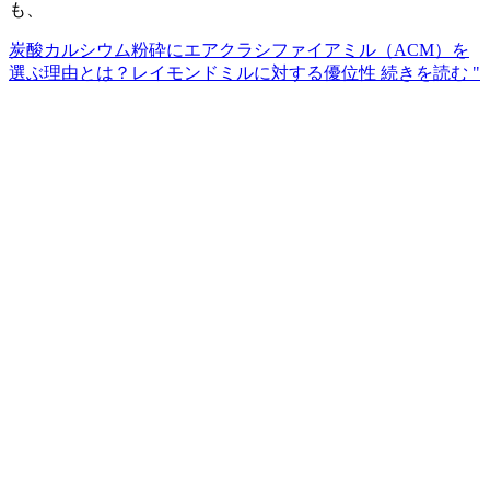
も、
炭酸カルシウム粉砕にエアクラシファイアミル（ACM）を
選ぶ理由とは？レイモンドミルに対する優位性
続きを読む "