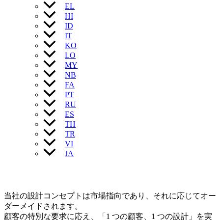
EL
HI
ID
IT
KO
LO
MY
NB
FA
PT
RU
ES
TH
TR
VI
JA
当社の設計コンセプトは市場指向であり、それに応じてオー
ダーメイドされます。
顧客の特別な要求に応え、「1 つの顧客、1 つの設計」を実