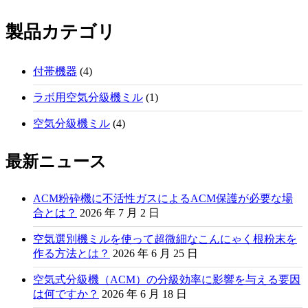
製品カテゴリ
付帯機器
(4)
ラボ用空気分級機ミル
(1)
空気分級機ミル
(4)
最新ニュース
ACM粉砕機に不活性ガスによるACM保護が必要な場
合とは？
2026 年 7 月 2 日
空気選別機ミルを使って超微細なこんにゃく根粉末を
作る方法とは？
2026 年 6 月 25 日
空気式分級機（ACM）の分級効率に影響を与える要因
は何ですか？
2026 年 6 月 18 日