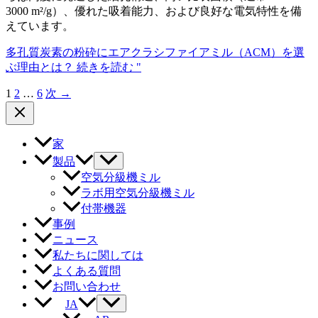
3000 m²/g）、優れた吸着能力、および良好な電気特性を備
えています。
多孔質炭素の粉砕にエアクラシファイアミル（ACM）を選
ぶ理由とは？
続きを読む "
1
2
…
6
次
→
家
製品
空気分級機ミル
ラボ用空気分級機ミル
付帯機器
事例
ニュース
私たちに関しては
よくある質問
お問い合わせ
JA