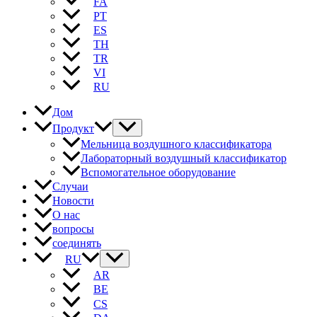
FA
PT
ES
TH
TR
VI
RU
Дом
Продукт
Мельница воздушного классификатора
Лабораторный воздушный классификатор
Вспомогательное оборудование
Случаи
Новости
О нас
вопросы
соединять
RU
AR
BE
CS