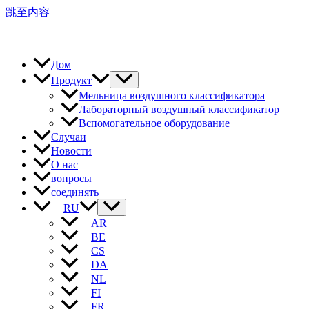
跳至内容
Дом
Продукт
Мельница воздушного классификатора
Лабораторный воздушный классификатор
Вспомогательное оборудование
Случаи
Новости
О нас
вопросы
соединять
RU
AR
BE
CS
DA
NL
FI
FR