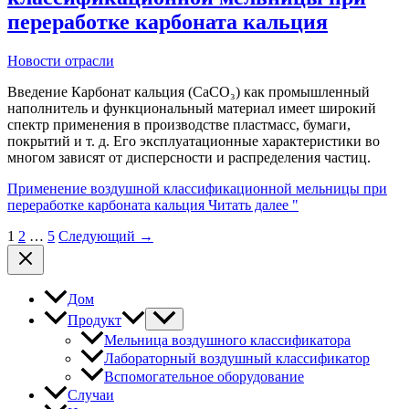
переработке карбоната кальция
Новости отрасли
Введение Карбонат кальция (CaCO₃) как промышленный
наполнитель и функциональный материал имеет широкий
спектр применения в производстве пластмасс, бумаги,
покрытий и т. д. Его эксплуатационные характеристики во
многом зависят от дисперсности и распределения частиц.
Применение воздушной классификационной мельницы при
переработке карбоната кальция
Читать далее "
1
2
…
5
Следующий
→
Дом
Продукт
Мельница воздушного классификатора
Лабораторный воздушный классификатор
Вспомогательное оборудование
Случаи