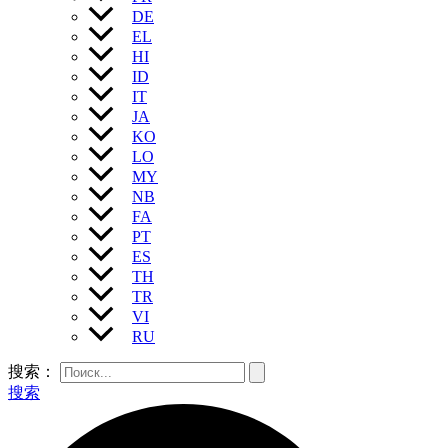
DE
EL
HI
ID
IT
JA
KO
LO
MY
NB
FA
PT
ES
TH
TR
VI
RU
搜索：
搜索