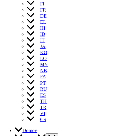
FI
FR
DE
EL
HI
ID
IT
JA
KO
LO
MY
NB
FA
PT
RU
ES
TH
TR
VI
CS
Domov