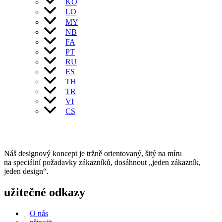
KO
LO
MY
NB
FA
PT
RU
ES
TH
TR
VI
CS
Náš designový koncept je tržně orientovaný, šitý na míru
na speciální požadavky zákazníků, dosáhnout „jeden zákazník,
jeden design“.
užitečné odkazy
O nás