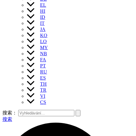
EL
HI
ID
IT
JA
KO
LO
MY
NB
FA
PT
RU
ES
TH
TR
VI
CS
搜索：
搜索