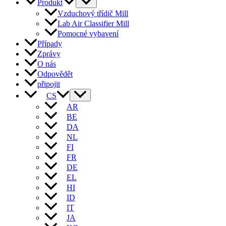
Produkt
Vzduchový třídič Mill
Lab Air Classifier Mill
Pomocné vybavení
Případy
Zprávy
O nás
Odpovědět
připojit
CS
AR
BE
DA
NL
FI
FR
DE
EL
HI
ID
IT
JA