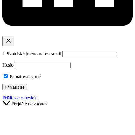
Uživatelské jméno nebo e-mail
Heslo
Pamatovat si mě
Přišli jste o heslo?
Přejděte na začátek