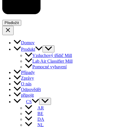
Domov
Produkt
Vzduchový třídič Mill
Lab Air Classifier Mill
Pomocné vybavení
Případy
Zprávy
O nás
Odpovědět
připojit
CS
AR
BE
DA
NL