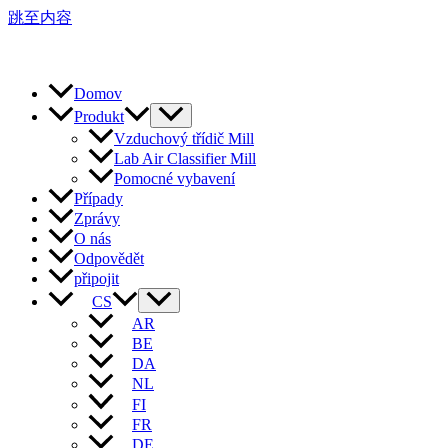
跳至内容
Domov
Produkt
Vzduchový třídič Mill
Lab Air Classifier Mill
Pomocné vybavení
Případy
Zprávy
O nás
Odpovědět
připojit
CS
AR
BE
DA
NL
FI
FR
DE