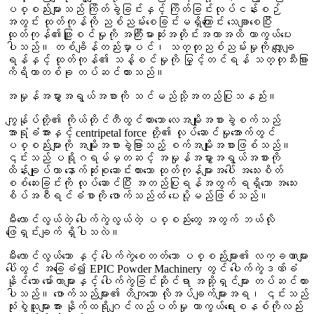
ပစ္စည်းများသည် ကြိတ်ခွဲခြင်းနှင့် ကြိတ်ခြင်းလုပ်ငန်းစဉ်
အတွင်း ထုတ်ကုန်ကို ညစ်ညမ်းစေခြင်းမရှိကြောင်း သေချာစေပြီး
ထုတ်ကုန်၏ဖြူစင်မှုကို အကြီးမားဆုံးအတိုင်းအတာအထိ ကာကွယ်ပေး
ပါသည်။ တစ်ချိန်တည်းမှာပင်၊ သတ္တုညစ်ညမ်းမှုကို လျှော့ချ
ရန်နှင့် ထုတ်ကုန်၏ သန့်စင်မှုကို မြှင့်တင်ရန် သတ္တုသီးခြား
ကိရိယာတစ်ခု တပ်ဆင်ထားသည်။
အမှုန်အမွှားအရွယ်အစားကို သင်မည်သို့အတည်ပြုသနည်း။
ကျွန်ုပ်တို့၏ ကိုယ်တိုင်တီထွင်ထားသော လေအမျိုးအစားခွဲစက်သည်
အာရုံခံအားနှင့် centripetal force တို့၏ လုပ်ဆောင်မှုအောက်တွင်
ပစ္စည်းများကို အမျိုးအစားခွဲခြားသည့် စက်အမျိုးအစားဖြစ်သည်။
၎င်းသည် ပရိုဂရမ်မှတဆင့် အမှုန်အမွှားအရွယ်အစားကို
ထိန်းချုပ်ကာ နောက်ဆုံးစုဆောင်းထားသော ထုတ်ကုန်များအပေါ် အသေးစိတ်
စစ်ဆေးခြင်းကို လုပ်ဆောင်ပြီး အတည်ပြုရန်အတွက် ရရှိသော အသေး
စိပ်အစီရင်ခံစာကို ဖောက်သည်ထံ ပေးပို့မည်ဖြစ်သည်။
မီးလောင်လွယ်တဲ့ ပေါက်ကွဲလွယ်တဲ့ ပစ္စည်းတွေ အတွက် ဘယ်လို
ဖြေရှင်းချက် ရှိပါသလဲ။
မီးလောင်လွယ်သော နှင့် ပေါက်ကွဲစေတတ်သော ပစ္စည်းများ၏ လက္ခဏာများ
ပေါ်တွင် အခြေခံ၍ EPIC Powder Machinery တွင် ပေါက်ကွဲဒဏ်ခံ
နိုင်သော မော်တာများနှင့် ပေါက်ကွဲခြင်းဆိုင်ရာ အဆို့ရှင်များ တပ်ဆင်ထား
ပါသည်။ ဖောက်သည်များ၏ တိကျသော လိုအပ်ချက်များအရ၊ ၎င်းသည်
သုံးစွဲသူများအား နိုက်ထရိုဂျင်လည်ပတ်မှု ကာကွယ်ရေးစနစ်ကိုလည်း