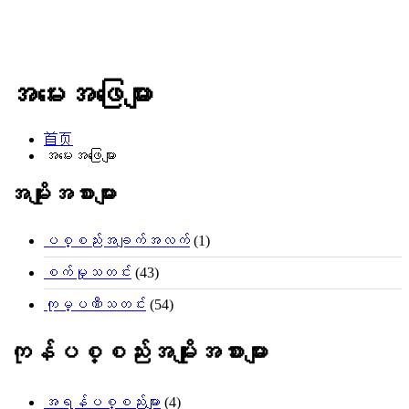
အမေးအဖြေများ
首页
အမေးအဖြေများ
အမျိုးအစားများ
ပစ္စည်းအချက်အလက်
(1)
စက်မှုသတင်း
(43)
ကုမ္ပဏီသတင်း
(54)
ကုန်ပစ္စည်းအမျိုးအစားများ
အရန်ပစ္စည်းများ
(4)