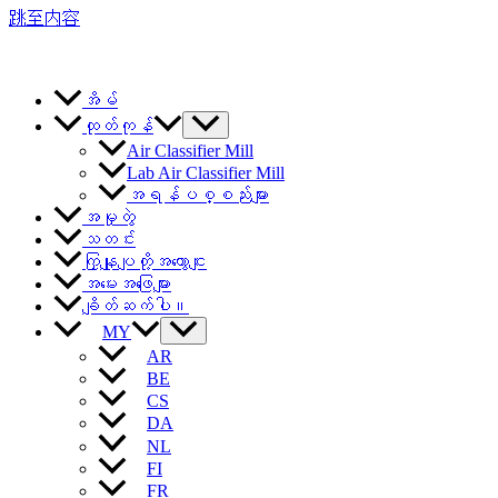
跳至内容
အိမ်
ထုတ်ကုန်
Air Classifier Mill
Lab Air Classifier Mill
အရန်ပစ္စည်းများ
အမှုတွဲ
သတင်း
ကြှနျုပျတို့အကွောငျး
အမေးအဖြေများ
ချိတ်ဆက်ပါ။
MY
AR
BE
CS
DA
NL
FI
FR