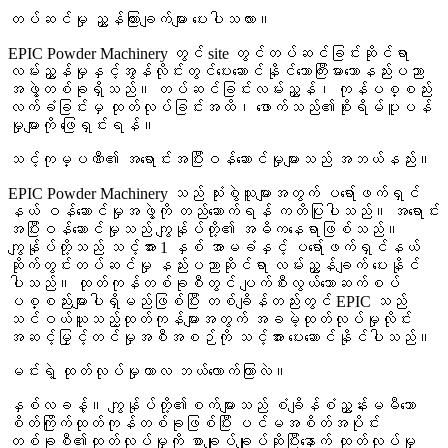
တပ်ဆင်မှု ညွှန်ကြားချက်များ ပေးပါသလား။
EPIC Powder Machinery တွင် site တွင်တပ်ဆင်ခြင်းဆိုင်ရာ
လမ်းညွှန်မှုနှင့်အွန်လိုင်းတွင်ပေးဆောင်နိုင်သောကြီးမားသောနည်းပညာ
အဖွဲ့တစ်ခုရှိသည်။ တပ်ဆင်ခြင်းလမ်းညွှန်၊ ကုန်ပစ္စည်း
လက်ခံခြင်းမှ ထုတ်လုပ်ခြင်းအထိ၊ ဖောက်သည်၏စိုးရိမ်ပူပန်
မှုများကို ဖြေရှင်းရန်။
သင့်ကုမ္ပဏီ၏ အရောင်းအပြီးဝန်ဆောင်မှုများသည် အဘယ်နည်း။
EPIC Powder Machinery သည် သုံးစွဲသူများအတွက် ပရော်ဖက်ရှင်
နယ် ဝန်ဆောင်မှုအဖွဲ့ကို တည်ဆောက်ရန် ကတိပြုပါသည်။ အရောင်း
အပြီးဝန်ဆောင်မှုသည် ကျွန်ုပ်တို့၏ အဓိကနေရာဖြစ်သည်။
ကျွန်ုပ်တို့သည် သင့်အား 1 နှစ် အာမခံနှင့် ပရော်ဖက်ရှင်နယ်
ဆိုက်တွင်းတပ်ဆင်မှု နည်းပညာဆိုင်ရာ လမ်းညွှန်ချက် ပေးနိုင်
ပါသည်။ ထုတ်ကုန်တစ်ခုစီတွင် ပျက်စီးလွယ်သောဆက်စပ်
ပစ္စည်းများပါရှိမည်ဖြစ်ပြီး တစ်ချိန်တည်းတွင် EPIC သည်
သင်ဝယ်ယူသည့်ထုတ်ကုန်များအတွက် အခမဲ့ထုတ်လုပ်မှုလိုင်း
အဆင့်မြှင့်တင်မှုအစီအစဉ်ကို သင့်အား ပေးဆောင်နိုင်ပါသည်။
မင်းရဲ့ ထုတ်လုပ်မှုကာလ ဘယ်လောက်ကြာလဲ။
နှစ်လခန့်။ ကျွန်ုပ်တို့၏စက်များသည် စံချိန်စံညွှန်းမမီသော
စိတ်ကြိုက်ထုတ်ကုန်တစ်ခုဖြစ်ပြီး ပင်မအစိတ်အပိုင်း
တစ်ခုစီ၏ထုတ်လုပ်မှုကို စာချုပ်ချုပ်ဆိုပြီးနောက် ထုတ်လုပ်မှု