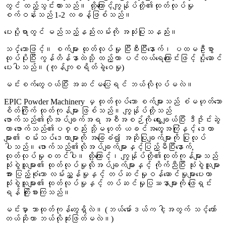
တွင် ထည့်သွင်းထားသည်။ ထို့ကြောင့်ကျွန်ုပ်တို့၏ထုတ်လုပ်မှု
စက်ဝန်းသည် 1-2 လခန့်ဖြစ်သည်။
ပေးပို့ရာတွင် မည်သည့်နည်းလမ်းကို အသုံးပြုသနည်း။
သင်္ဘောဖြင့်။ စက်များ ထုတ်လုပ်မှု ပြီးစီးပြီးနောက်၊ ပထမဦးစွာ
ထုပ်ပိုးပြီး ကွန်တိန်နာထဲသို့ ထည့်ကာ ပင်လယ်ရေကြောင်းဖြင့် ပို့ဆောင်
ပေးပါသည်။ (ကုန်ကျစရိတ်ခွဲဝေမှု)
မင်းစက်တွေဝယ်ပြီး အဆင်မပြေရင် ဘယ်လိုလုပ်မလဲ။
EPIC Powder Machinery မှ ထုတ်လုပ်သော စက်များသည် စံမဟုတ်သော
စိတ်ကြိုက် ထုတ်ကုန်များ ဖြစ်သည်။ ကျွန်ုပ်တို့သည်
ဖောက်သည်၏လိုအပ်ချက်အရ အစီအစဉ်ကို ရွေးချယ်ပြီး ဒီဇိုင်းဆွဲ
ကာ ဖောက်သည်၏ပစ္စည်း သို့မဟုတ် ယခင်အတွေ့အကြုံနှင့် ဒေတာ
များ၏ စမ်းသပ်ဒေတာများကို အခြေခံ၍ အဆိုပြုချက်များကို ပြုလုပ်
ပါသည်။ ဖောက်သည်၏လိုအပ်ချက်များနှင့်ပြည့်မီပြီးနောက်,
ထုတ်လုပ်မှုစတင်ပါ။ ထို့ကြောင့်၊ ကျွန်ုပ်တို့၏ထုတ်ကုန်များသည်
သုံးစွဲသူများ၏ ထုတ်လုပ်မှုလိုအပ်ချက်များနှင့် ကိုက်ညီပြီး သုံးစွဲသူများ
အား ပြည့်စုံသော လမ်းညွှန်မှုနှင့် တပ်ဆင်မှုဝန်ဆောင်မှုများပေးကာ
သုံးစွဲသူများ၏ ထုတ်လုပ်မှုနှင့် တပ်ဆင်မှုပြဿနာများကို ဖြေရှင်း
ရန် ကြိုးစားကြသည်။
မင်းမှာ ဘာထုတ်ကုန်တွေရှိလဲ။ (ဘယ်မော်ဒယ်က ငါ့အတွက် သင့်တော်
တယ်ဆိုတာ ဘယ်လိုဆုံးဖြတ်မလဲ။)