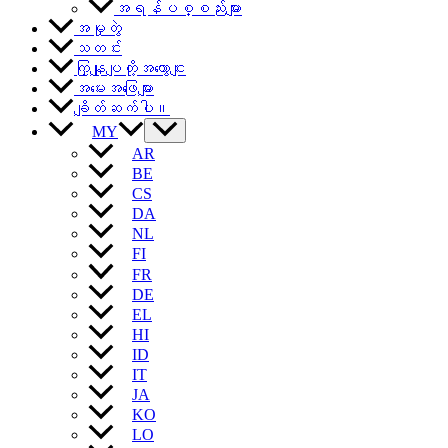
အရန်ပစ္စည်းများ
အမှုတွဲ
သတင်း
ကြှနျုပျတို့အကွောငျး
အမေးအဖြေများ
ချိတ်ဆက်ပါ။
MY
AR
BE
CS
DA
NL
FI
FR
DE
EL
HI
ID
IT
JA
KO
LO