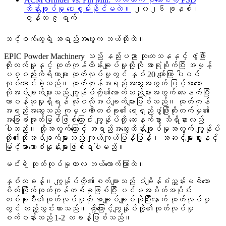
ထိန်းချုပ်မှု ပေးစွမ်းနိုင်မလဲ။
၂၀၂၆ ခုနှစ်၊
ဇွန်လ ၉ ရက်
သင့်စက်တွေရဲ့ အရည်အသွေးက ဘယ်လိုလဲ။
EPIC Powder Machinery သည် နည်းပညာ သုတေသနနှင့် ဖွံ့ဖြိုး
တိုးတက်မှုနှင့် ထုတ်ကုန်ထိန်းချုပ်မှုတို့ကို အာရုံစိုက်ပြီး အမှုန့်
ပစ္စည်းကိရိယာများ ထုတ်လုပ်မှုတွင် နှစ် 20 ကျော်ကြာ ပါဝင်
လုပ်ဆောင်ခဲ့သည်။ ထုတ်ကုန်အရည်အသွေးအတွက် မြင့်မားသော
လိုအပ်ချက်များသည် ကျွန်ုပ်တို့၏ဖောက်သည်များအတွက် လေးနက်ပြီး
တာဝန်ယူမှုရှိရန် လုံးဝလိုအပ်ချက်များဖြစ်သည်။ ထုတ်ကုန်
အရည်အသွေးသည် ကုမ္ပဏီတစ်ခု၏ ရေရှည်ဖွံ့ဖြိုးတိုးတက်မှု၏
အခြေခံအုတ်မြစ်ဖြစ်ကြောင်း ကျွန်ုပ်တို့ လေးနက်စွာ သိရှိနားလည်
ပါသည်။ ထို့အတွက်ကြောင့် အရည်အသွေးထိန်းချုပ်မှုအတွက် ကျွန်ုပ်
တို့၏လိုအပ်ချက်များသည် ကျယ်ကျယ်ပြန့်ပြန့်၊ အဆင့်များစွာနှင့်
မြင့်မားသောစံနှုန်းများဖြစ်ရပါမည်။
မင်းရဲ့ ထုတ်လုပ်မှုကာလ ဘယ်လောက်ကြာလဲ။
နှစ်လခန့်။ ကျွန်ုပ်တို့၏စက်များသည် စံချိန်စံညွှန်းမမီသော
စိတ်ကြိုက်ထုတ်ကုန်တစ်ခုဖြစ်ပြီး ပင်မအစိတ်အပိုင်း
တစ်ခုစီ၏ထုတ်လုပ်မှုကို စာချုပ်ချုပ်ဆိုပြီးနောက် ထုတ်လုပ်မှု
တွင် ထည့်သွင်းထားသည်။ ထို့ကြောင့်ကျွန်ုပ်တို့၏ထုတ်လုပ်မှု
စက်ဝန်းသည် 1-2 လခန့်ဖြစ်သည်။