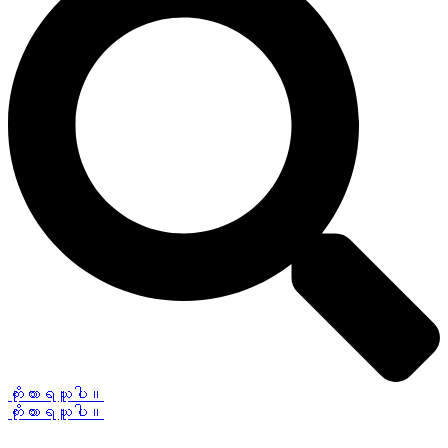
ကိုးကားရယူပါ။
ကိုးကားရယူပါ။