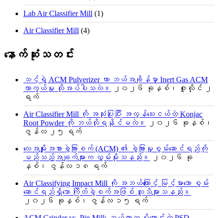
Lab Air Classifier Mill
(1)
Air Classifier Mill
(4)
နောက်ဆုံးသတင်း
သင့်ရဲ့ ACM Pulverizer ဟာ ဘယ်အချိန်မှာ Inert Gas ACM
ကာကွယ်မှု လိုအပ်ပါသလဲ။
၂၀၂၆ ခုနှစ်၊ ဇူလိုင် ၂
ရက်
Air Classifier Mill ကို အသုံးပြုပြီး အလွန်သေးငယ်တဲ့ Konjac
Root Powder ကို ဘယ်လိုရနိုင်မလဲ။
၂၀၂၆ ခုနှစ်၊
ဇွန်လ ၂၅ ရက်
လေအမျိုးအစားခွဲခြားစက် (ACM) ၏ ခွဲခြားမှုစွမ်းဆောင်ရည်ကို
မည်သည့်အချက်များက လွှမ်းမိုးသနည်း။
၂၀၂၆ ခု
နှစ်၊ ဇွန်လ ၁၈ ရက်
Air Classifying Impact Mill ကို အဘယ်ကြောင့် မြင့်မားသော စွမ်း
ဆောင်ရည်ရှိသော ကြိတ်ခွဲစက်အဖြစ် လူသိများသနည်း။
၂၀၂၆ ခုနှစ်၊ ဇွန်လ ၁၅ ရက်
ACM Grinder vs. Pin Mill: ဘယ်ဟာက ပိုကောင်းတဲ့ PSD