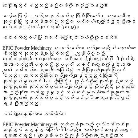
ပေးပို့ရာတွင် မည်သည့်နည်းလမ်းကို အသုံးပြုသနည်း။
သင်္ဘောဖြင့်။ စက်များ ထုတ်လုပ်မှု ပြီးစီးပြီးနောက်၊ ပထမဦးစွာ
ထုပ်ပိုးပြီး ကွန်တိန်နာထဲသို့ ထည့်ကာ ပင်လယ်ရေကြောင်းဖြင့် ပို့ဆောင်
ပေးပါသည်။ (ကုန်ကျစရိတ်ခွဲဝေမှု)။
မင်းစက်တွေဝယ်ပြီး အဆင်မပြေရင် ဘယ်လိုလုပ်မလဲ။
EPIC Powder Machinery မှ ထုတ်လုပ်သော စက်များသည် စံမဟုတ်သော
စိတ်ကြိုက် ထုတ်ကုန်များ ဖြစ်သည်။ ကျွန်ုပ်တို့သည်
ဖောက်သည်၏လိုအပ်ချက်အရ အစီအစဉ်ကို ရွေးချယ်ပြီး ဒီဇိုင်းဆွဲ
ကာ ဖောက်သည်၏ပစ္စည်း သို့မဟုတ် ယခင်အတွေ့အကြုံနှင့် ဒေတာ
များ၏ စမ်းသပ်ဒေတာများကို အခြေခံ၍ အဆိုပြုချက်များကို ပြုလုပ်
ပါသည်။ ဖောက်သည်၏လိုအပ်ချက်များနှင့်ပြည့်မီပြီးနောက်,
ထုတ်လုပ်မှုစတင်ပါ။ ထို့ကြောင့်၊ ကျွန်ုပ်တို့၏ထုတ်ကုန်များသည်
သုံးစွဲသူများ၏ ထုတ်လုပ်မှုလိုအပ်ချက်များနှင့် ကိုက်ညီပြီး သုံးစွဲသူများ
အား ပြည့်စုံသော လမ်းညွှန်မှုနှင့် တပ်ဆင်မှုဝန်ဆောင်မှုများပေးကာ
သုံးစွဲသူများ၏ ထုတ်လုပ်မှုနှင့် တပ်ဆင်မှုပြဿနာများကို ဖြေရှင်း
ရန် ကြိုးစားကြသည်။
မင်းရဲ့စျေးနှုန်းကကော ဘယ်လိုလဲ။
EPIC Powder Machinery ၏ ထုတ်ကုန်များသည် လုပ်ငန်းတစ်ခု
တည်းတွင် အလွန်တွက်ခြေကိုက်ပါသည်။ ထုတ်ကုန်အရည်အသွေး၊
စွမ်းဆောင်ရည်၊ စျေးနှုန်းမှသည် ကျွန်ုပ်တို့၏ရောင်းချပြီးနောက်