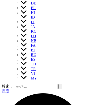
DE
EL
HI
ID
IT
JA
KO
LO
NB
FA
PT
RU
ES
TH
TR
VI
MY
搜索：
搜索