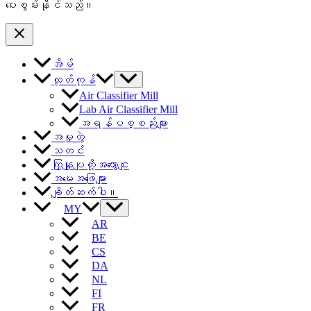
ပေးစွမ်းနိုင်သည်။
အိမ်
ထုတ်ကုန်
Air Classifier Mill
Lab Air Classifier Mill
အရန်ပစ္စည်းများ
အမှုတွဲ
သတင်း
ကြှနျုပျတို့အကွောငျး
အမေးအဖြေများ
ချိတ်ဆက်ပါ။
MY
AR
BE
CS
DA
NL
FI
FR