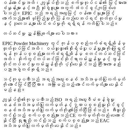
ဝန်ဆောင်မှုအထိ၊ ကျွန်ုပ်တို့သည် စက်မှုလုပ်ငန်း၏ မြင့်မားသော
စံနှုန်းများနှင့်အညီ သုံးစွဲသူများအတွက် အံဝင်ခွင်ကျဖြစ်စေ
ပါသည်။ EPIC သည် အရည်အသွေးမြင့် ဝန်ဆောင်မှုများဖြင့်
ဖောက်သည်များ၏ ယုံကြည်မှုကို ပြန်လည်ပေးဆပ်ရင်း ထုတ်လုပ်မှု
နှင့် သုတေသနများ ပေါင်းစပ်မှုကို ရရှိရန် ကတိပြုပါသည်။
တပ်ဆင်မှု ညွှန်ကြားချက်များ ပေးပါသလား။
EPIC Powder Machinery တွင် ကုန်ပစ္စည်းလက်ခံရရှိချိန်မှ
ထုတ်လုပ်ခြင်းအထိ၊ ဝယ်ယူသူ၏စိုးရိမ်ပူပန်မှုများကို ဖြေရှင်း
ရန် ကုန်ပစ္စည်းများလက်ခံရရှိချိန်မှ စတင်တပ်ဆင်ခြင်း
အထိ၊ ဆိုက်တွင်တပ်ဆင်ခြင်းဆိုင်ရာလမ်းညွှန်မှုနှင့် အွန်
လိုင်းတပ်ဆင်မှုလမ်းညွှန်တို့ကို ပံ့ပိုးပေးနိုင်သည့် ကြီးမားသောနည်း
ပညာအဖွဲ့တစ်ခုရှိသည်။
သင့်ကုမ္ပဏီသည် အရည်အသွေးစနစ် အသိအမှတ်ပြုလက်မှတ်
ကို အောင်မြင်ပြီးပြီလား။ အခြားမည်သည့် အောင်လက်မှတ်များ ပေးနိုင်
မည်နည်း။
ကျွန်ုပ်တို့၏ကုမ္ပဏီသည် ISO အရည်အသွေးစီမံခန့်ခွဲမှု
စနစ်အသိအမှတ်ပြုလက်မှတ်နှင့် ဉာဏပစ္စည်းမူပိုင်ခွင့်
စနစ်အသိအမှတ်ပြုလက်မှတ်ကို ကျော်ဖြတ်ပြီးဖြစ်သည်။ အီးယူသို့
တင်ပို့သည့် စက်ပစ္စည်းများသည် CE လက်မှတ်ကိုလည်း ပေးဆောင်
နိုင်ပြီး ရုရှားသို့ တင်ပို့သည့် စက်ပစ္စည်းများသည် EAC
အသိအမှတ်ပြုလက်မှတ်ကို ပေးနိုင်သည်။