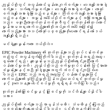
ကျွန်ုပ်တို့တွင် အလွန်ကောင်းမွန်သော ဂျက်စက်များ၊ လေအမျိုးအစားခွဲ
စက်များ၊ သက်ရောက်မှုစက်များ၊ လေအမျိုးအစားခွဲစက်များ၊ ဘောလုံး
စက်အမျိုးအစားခွဲခြားသည့်စနစ်များ၊ ကြိတ်စက်အမျိုးအစားခွဲခြား
သည့်စနစ်များ၊ အမှုန့်အပေါ်ယံပိုင်းစက်များနှင့် အခြားအရာများရှိ
သည်။ မတူညီသောထုတ်ကုန်တစ်ခုစီတွင် ထုတ်ကုန်၏လုပ်ဆောင်
မှုနိယာမအရ ဖောက်သည်များ၏လိုအပ်ချက်အပေါ်အခြေခံ၍
ဖောက်သည်များအား အသင့်တော်ဆုံးပစ္စည်းများကိုပေးဆောင်ရန် မော်ဒယ်
အမျိုးမျိုးရှိသည်။
မင်းရဲ့စျေးနှုန်းကကော ဘယ်လိုလဲ။
EPIC Powder Machinery ၏ ထုတ်ကုန်များသည် လုပ်ငန်းတစ်ခု
တည်းတွင် အလွန်တွက်ခြေကိုက်ပါသည်။ ထုတ်ကုန်အရည်အသွေး၊
စွမ်းဆောင်ရည်၊ စျေးနှုန်းမှသည် ကျွန်ုပ်တို့၏ရောင်းချပြီးနောက်
ဝန်ဆောင်မှုအထိ၊ ကျွန်ုပ်တို့သည် စက်မှုလုပ်ငန်း၏ မြင့်မားသော
စံနှုန်းများနှင့်အညီ သုံးစွဲသူများအတွက် အံဝင်ခွင်ကျဖြစ်စေ
ပါသည်။ EPIC သည် အရည်အသွေးမြင့် ဝန်ဆောင်မှုများဖြင့်
ဖောက်သည်များ၏ ယုံကြည်မှုကို ပြန်လည်ပေးဆပ်ရင်း ထုတ်လုပ်မှု
နှင့် သုတေသနများ ပေါင်းစပ်မှုကို ရရှိရန် ကတိပြုပါသည်။
ထုတ်ကုန်၏ဖြူစင်မှုနှင့် ဖြူစင်မှုကို သင်ထိန်းချုပ်နိုင်ပါ
သလား။
ကျွန်ုပ်တို့၏ စက်များသည် ကာဗွန်သံမဏိ၊ သံမဏိနှင့် ကြွေထည်
ပစ္စည်းများကို ရွေးချယ်နိုင်ပါသည်။ ၎င်းတို့အနက် ကြွေထည်