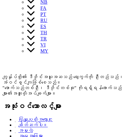
NB
FA
PT
RU
ES
TH
TR
VI
MY
ကျွန်ုပ်တို့၏ ဒီဇိုင်းအယူအဆသည် ဈေးကွက်ကို ဦးတည်သည်၊
အံဝင်ခွင်ကျဖြစ်စေသည်။
"ဖောက်သည်တစ်ဦး၊ ဒီဇိုင်းတစ်ခု" ကိုရရှိရန်ဖောက်သည်
များ၏အထူးလိုအပ်ချက်များ။
အသုံးဝင်သောလင့်များ
ကြှနျုပျတို့အကွောငျး
ချိတ်ဆက်ပါ။
အမှုတွဲ
အမေးအဖြေများ