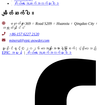
ကိုယ်ရေးအချက်အလက်မူဝါဒ
ချိတ်ဆက်ပါ။
မဟုတ်ဘူး 369၊ Road S209၊ Huanxiu၊ Qingdao City၊
တရုတ်နိုင်ငံ
+86-157 6227 2120
mineral@epic-powder.com
မူပိုင်ခွင့် © ၂၀၂၆ လေအမျိုးအစားခွဲခြားစက် | ပံ့ပိုးပေးသည်
EPIC အမှုန့်
|
ကိုယ်ရေးအချက်အလက်မူဝါဒ