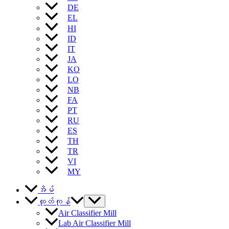
DE
EL
HI
ID
IT
JA
KO
LO
NB
FA
PT
RU
ES
TH
TR
VI
MY
အိမ်
ထုတ်ကုန်
Air Classifier Mill
Lab Air Classifier Mill