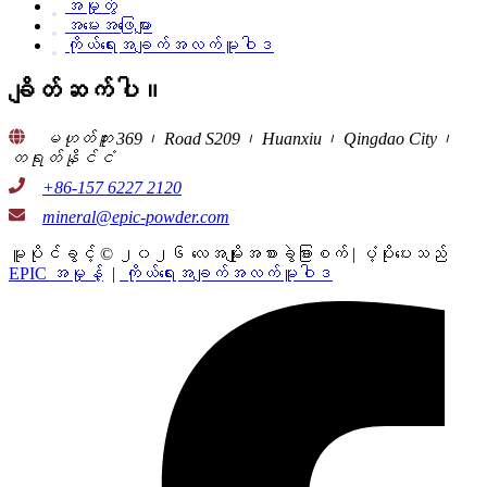
အမှုတွဲ
အမေးအဖြေများ
ကိုယ်ရေးအချက်အလက်မူဝါဒ
ချိတ်ဆက်ပါ။
မဟုတ်ဘူး 369၊ Road S209၊ Huanxiu၊ Qingdao City၊
တရုတ်နိုင်ငံ
+86-157 6227 2120
mineral@epic-powder.com
မူပိုင်ခွင့် © ၂၀၂၆ လေအမျိုးအစားခွဲခြားစက် | ပံ့ပိုးပေးသည်
EPIC အမှုန့်
|
ကိုယ်ရေးအချက်အလက်မူဝါဒ