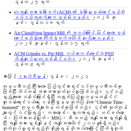
ဇွန်လ ၂၅ ရက်
လေအမျိုးအစားခွဲခြားစက် (ACM) ၏ ခွဲခြားမှုစွမ်းဆောင်ရည်ကို
မည်သည့်အချက်များက လွှမ်းမိုးသနည်း။
၂၀၂၆ ခု
နှစ်၊ ဇွန်လ ၁၈ ရက်
Air Classifying Impact Mill ကို အဘယ်ကြောင့် မြင့်မားသော စွမ်း
ဆောင်ရည်ရှိသော ကြိတ်ခွဲစက်အဖြစ် လူသိများသနည်း။
၂၀၂၆ ခုနှစ်၊ ဇွန်လ ၁၅ ရက်
ACM Grinder vs. Pin Mill: ဘယ်ဟာက ပိုကောင်းတဲ့ PSD
ထိန်းချုပ်မှု ပေးစွမ်းနိုင်မလဲ။
၂၀၂၆ ခုနှစ်၊
ဇွန်လ ၉ ရက်
အားဖြင့်
ငရုတ်သီးမှုန့်
/
ဇွန် ၈၊ ၂၀၂၃
ကုမ္ပဏီသည် ကြီးမားသော ပြည်တွင်းစာရင်းဝင်ကုမ္ပဏီတစ်ခု
ဖြစ်ပြီး ထိပ်တန်း အစားအစာထုတ်လုပ်သူဖြစ်သည်။ ၎င်းသည်
ရှည်လျားသော သမိုင်းကြောင်းရှိပြီး တရုတ်ပြည်သူ့သမ္မတနိုင်ငံ
ကူးသန်းရောင်းဝယ်ရေး ဝန်ကြီးဌာနမှ ထုတ်ပြန်သော "Chinese Time-
honored" ကုမ္ပဏီများထဲမှ တစ်ခုဖြစ်သည်။ ၎င်း၏ ထုတ်ကုန်
များတွင် ပဲငံပြာရည်၊ ကမာဆော့စ်၊ ရှာလကာရည်၊ ဟင်းခတ်ဆော့
စ်၊ ကြက်သားဆန်ပြုတ်၊ MSG၊ ဆီ စသည့် အမျိုးအစား ရှစ်မျိုးရှိ
ပြီး အမျိုးအစား ရှစ်မျိုးနှင့် အမျိုးအစားပေါင်း ၂၀၀ ကျော်ရှိသည်။
ထုတ်လုပ်မှုစွမ်းရည်ကို တိုးချဲ့ရန် လိုအပ်သောကြောင့် ကြိတ်ခွဲထုတ်