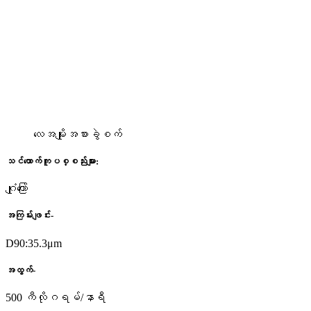
လေအမျိုးအစားခွဲစက်
သင်ထောက်ကူပစ္စည်းများ:
ဂျုံကြော်
အကြမ်းဖျင်း-
D90:35.3μm
အထွက်-
500 ကီလိုဂရမ်/နာရီ