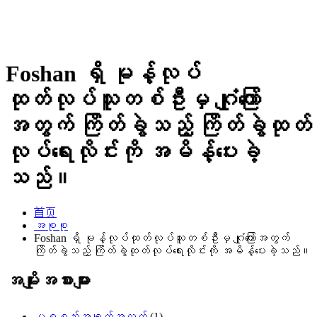
Foshan ရှိ မုန့်လုပ်
ထုတ်လုပ်သူတစ်ဦးမှ ဂျုံကြော်
အတွက် ကြိတ်ခွဲသည့် ကြိတ်ခွဲထုတ်
လုပ်ရေးလိုင်းကို အမိန့်ပေးခဲ့
သည်။
首页
အစုစု
Foshan ရှိ မုန့်လုပ်ထုတ်လုပ်သူတစ်ဦးမှ ဂျုံကြော်အတွက်
ကြိတ်ခွဲသည့် ကြိတ်ခွဲထုတ်လုပ်ရေးလိုင်းကို အမိန့်ပေးခဲ့သည်။
အမျိုးအစားများ
ပစ္စည်းအချက်အလက်
(1)