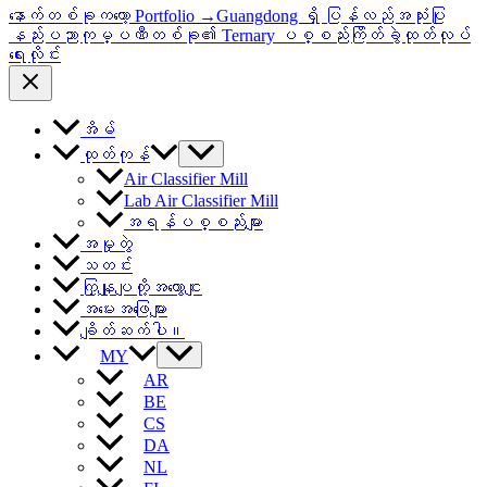
နောက်တစ်ခုကတော့ Portfolio
→
Guangdong ရှိ ပြန်လည်အသုံးပြု
နည်းပညာကုမ္ပဏီတစ်ခု၏ Ternary ပစ္စည်းကြိတ်ခွဲထုတ်လုပ်
ရေးလိုင်း
အိမ်
ထုတ်ကုန်
Air Classifier Mill
Lab Air Classifier Mill
အရန်ပစ္စည်းများ
အမှုတွဲ
သတင်း
ကြှနျုပျတို့အကွောငျး
အမေးအဖြေများ
ချိတ်ဆက်ပါ။
MY
AR
BE
CS
DA
NL