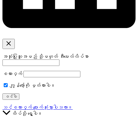
အသုံးပြုသူအမည် သို့မဟုတ် အီးမေးလ်လိပ်စာ
စကားဝှက်
ကျွန်တော့်ကို မှတ်ထားပါ။
သင့်စကားဝှက် ပျောက်ဆုံးသွားပါသလား။
ထိပ်သို့ ရွှေ့ပါ။