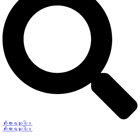
ကိုးကားရယူပါ။
ကိုးကားရယူပါ။