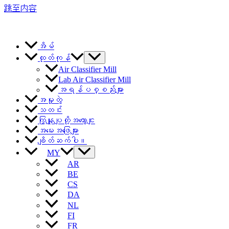
跳至内容
အိမ်
ထုတ်ကုန်
Air Classifier Mill
Lab Air Classifier Mill
အရန်ပစ္စည်းများ
အမှုတွဲ
သတင်း
ကြှနျုပျတို့အကွောငျး
အမေးအဖြေများ
ချိတ်ဆက်ပါ။
MY
AR
BE
CS
DA
NL
FI
FR