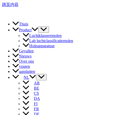
跳至内容
Thuis
Product
Luchtklasseermolen
Lab luchtclassificatiemolen
Hulpapparatuur
Gevallen
Nieuws
Over ons
vragen
aansluiten
NL
AR
BE
CS
DA
FI
FR
DE