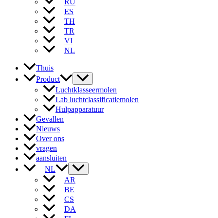
RU
ES
TH
TR
VI
NL
Thuis
Product
Luchtklasseermolen
Lab luchtclassificatiemolen
Hulpapparatuur
Gevallen
Nieuws
Over ons
vragen
aansluiten
NL
AR
BE
CS
DA