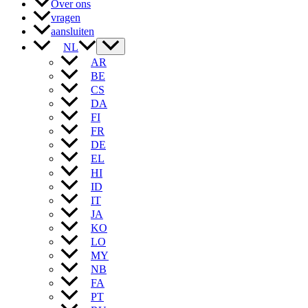
Over ons
vragen
aansluiten
NL
AR
BE
CS
DA
FI
FR
DE
EL
HI
ID
IT
JA
KO
LO
MY
NB
FA
PT