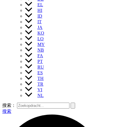
EL
HI
ID
IT
JA
KO
LO
MY
NB
FA
PT
RU
ES
TH
TR
VI
NL
搜索：
搜索