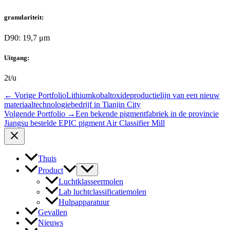
granulariteit:
D90: 19,7 μm
Uitgang:
2t/u
←
Vorige Portfolio
Lithiumkobaltoxideproductielijn van een nieuw
materiaaltechnologiebedrijf in Tianjin City
Volgende Portfolio
→
Een bekende pigmentfabriek in de provincie
Jiangsu bestelde EPIC pigment Air Classifier Mill
Thuis
Product
Luchtklasseermolen
Lab luchtclassificatiemolen
Hulpapparatuur
Gevallen
Nieuws