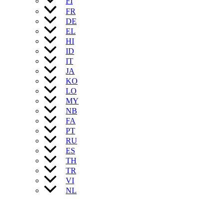
FI
FR
DE
EL
HI
ID
IT
JA
KO
LO
MY
NB
FA
PT
RU
ES
TH
TR
VI
NL