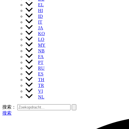
EL
HI
ID
IT
JA
KO
LO
MY
NB
FA
PT
RU
ES
TH
TR
VI
NL
搜索：
搜索