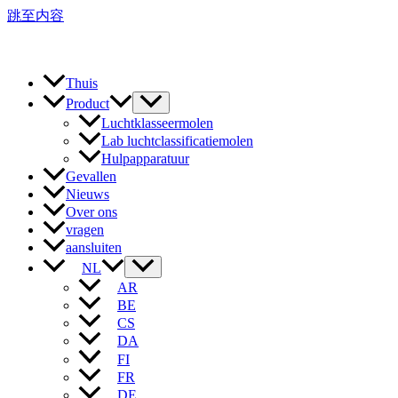
跳至内容
Thuis
Product
Luchtklasseermolen
Lab luchtclassificatiemolen
Hulpapparatuur
Gevallen
Nieuws
Over ons
vragen
aansluiten
NL
AR
BE
CS
DA
FI
FR
DE