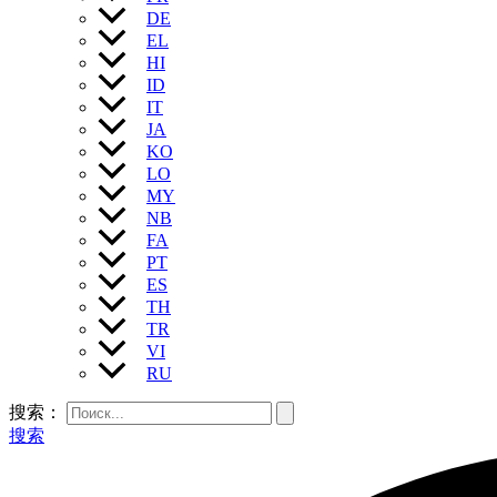
DE
EL
HI
ID
IT
JA
KO
LO
MY
NB
FA
PT
ES
TH
TR
VI
RU
搜索：
搜索