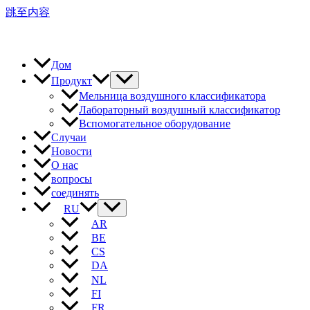
跳至内容
Дом
Продукт
Мельница воздушного классификатора
Лабораторный воздушный классификатор
Вспомогательное оборудование
Случаи
Новости
О нас
вопросы
соединять
RU
AR
BE
CS
DA
NL
FI
FR