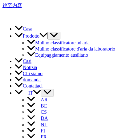
跳至内容
Casa
Prodotto
Mulino classificatore ad aria
Mulino classificatore d'aria da laboratorio
Equipaggiamento ausiliario
Casi
Notizia
Chi siamo
domanda
Contattaci
IT
AR
BE
CS
DA
NL
FI
FR