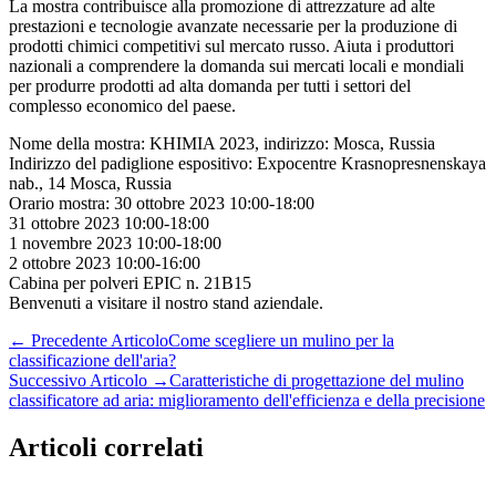
La mostra contribuisce alla promozione di attrezzature ad alte
prestazioni e tecnologie avanzate necessarie per la produzione di
prodotti chimici competitivi sul mercato russo. Aiuta i produttori
nazionali a comprendere la domanda sui mercati locali e mondiali
per produrre prodotti ad alta domanda per tutti i settori del
complesso economico del paese.
Nome della mostra: KHIMIA 2023, indirizzo: Mosca, Russia
Indirizzo del padiglione espositivo: Expocentre Krasnopresnenskaya
nab., 14 Mosca, Russia
Orario mostra: 30 ottobre 2023 10:00-18:00
31 ottobre 2023 10:00-18:00
1 novembre 2023 10:00-18:00
2 ottobre 2023 10:00-16:00
Cabina per polveri EPIC n. 21B15
Benvenuti a visitare il nostro stand aziendale.
←
Precedente Articolo
Come scegliere un mulino per la
classificazione dell'aria?
Successivo Articolo
→
Caratteristiche di progettazione del mulino
classificatore ad aria: miglioramento dell'efficienza e della precisione
Articoli correlati