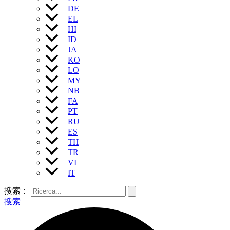
DE
EL
HI
ID
JA
KO
LO
MY
NB
FA
PT
RU
ES
TH
TR
VI
IT
搜索：
搜索