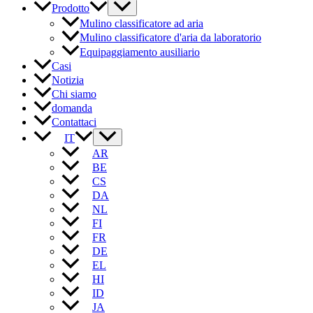
Prodotto
Mulino classificatore ad aria
Mulino classificatore d'aria da laboratorio
Equipaggiamento ausiliario
Casi
Notizia
Chi siamo
domanda
Contattaci
IT
AR
BE
CS
DA
NL
FI
FR
DE
EL
HI
ID
JA