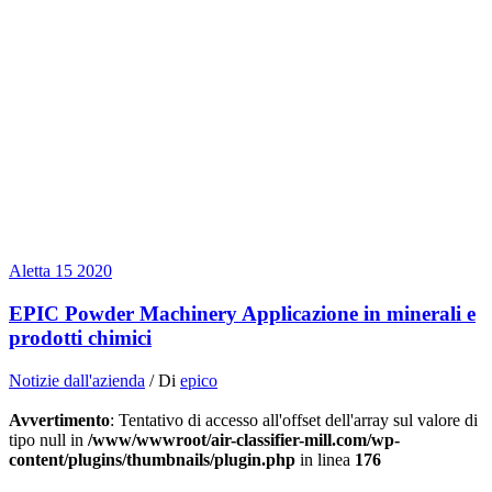
Aletta
15
2020
EPIC Powder Machinery Applicazione in minerali e
prodotti chimici
Notizie dall'azienda
/ Di
epico
Avvertimento
: Tentativo di accesso all'offset dell'array sul valore di
tipo null in
/www/wwwroot/air-classifier-mill.com/wp-
content/plugins/thumbnails/plugin.php
in linea
176