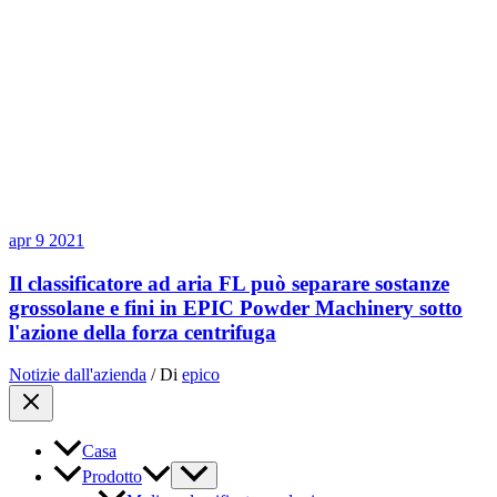
apr
9
2021
Il classificatore ad aria FL può separare sostanze
grossolane e fini in EPIC Powder Machinery sotto
l'azione della forza centrifuga
Notizie dall'azienda
/ Di
epico
Casa
Prodotto