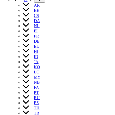
AR
BE
CS
DA
NL
FI
FR
DE
EL
HI
ID
JA
KO
LO
MY
NB
FA
PT
RU
ES
TH
TR