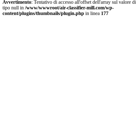
Avvertimento
: Tentativo di accesso all'offset dell'array sul valore di
tipo null in
/www/wwwroot/air-classifier-mill.com/wp-
content/plugins/thumbnails/plugin.php
in linea
177