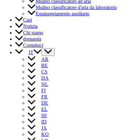
Mulino classificatore ad aria
Mulino classificatore d'aria da laboratorio
Equipaggiamento ausiliario
Casi
Notizia
Chi siamo
domanda
Contattaci
IT
AR
BE
CS
DA
NL
FI
FR
DE
EL
HI
ID
JA
KO