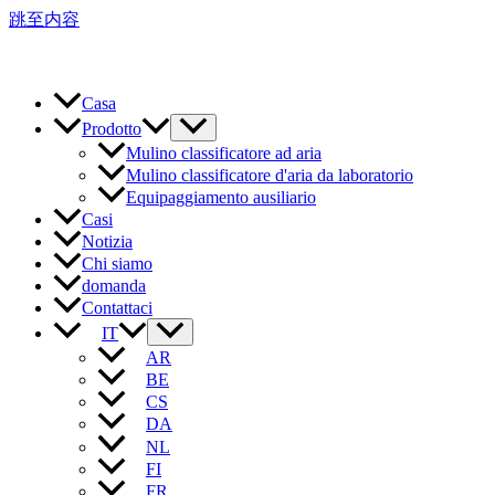
跳至内容
Casa
Prodotto
Mulino classificatore ad aria
Mulino classificatore d'aria da laboratorio
Equipaggiamento ausiliario
Casi
Notizia
Chi siamo
domanda
Contattaci
IT
AR
BE
CS
DA
NL
FI
FR