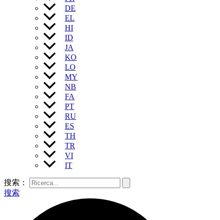
DE
EL
HI
ID
JA
KO
LO
MY
NB
FA
PT
RU
ES
TH
TR
VI
IT
搜索：
搜索