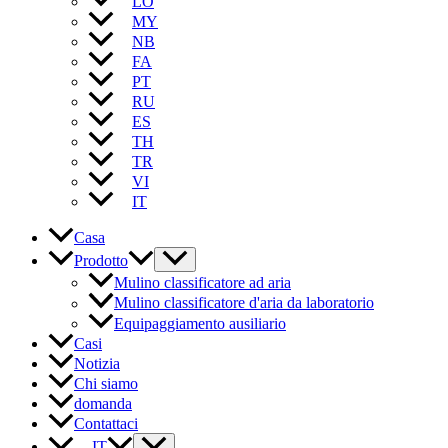
LO
MY
NB
FA
PT
RU
ES
TH
TR
VI
IT
Casa
Prodotto
Mulino classificatore ad aria
Mulino classificatore d'aria da laboratorio
Equipaggiamento ausiliario
Casi
Notizia
Chi siamo
domanda
Contattaci
IT