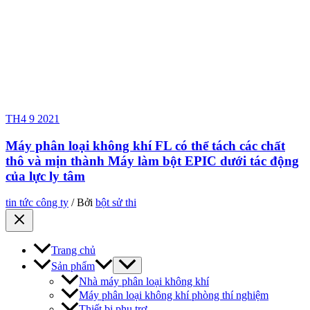
TH4
9
2021
Máy phân loại không khí FL có thể tách các chất
thô và mịn thành Máy làm bột EPIC dưới tác động
của lực ly tâm
tin tức công ty
/ Bởi
bột sử thi
Trang chủ
Sản phẩm
Nhà máy phân loại không khí
Máy phân loại không khí phòng thí nghiệm
Thiết bị phụ trợ