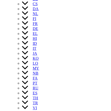
CS
DA
NL
FI
FR
DE
EL
HI
ID
IT
JA
KO
LO
MY
NB
FA
PT
RU
ES
TH
TR
VI