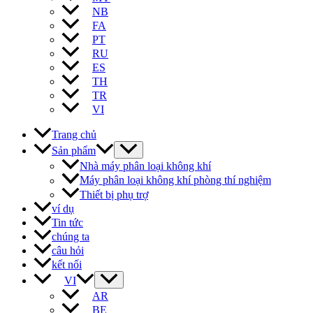
NB
FA
PT
RU
ES
TH
TR
VI
Trang chủ
Sản phẩm
Nhà máy phân loại không khí
Máy phân loại không khí phòng thí nghiệm
Thiết bị phụ trợ
ví dụ
Tin tức
chúng ta
câu hỏi
kết nối
VI
AR
BE