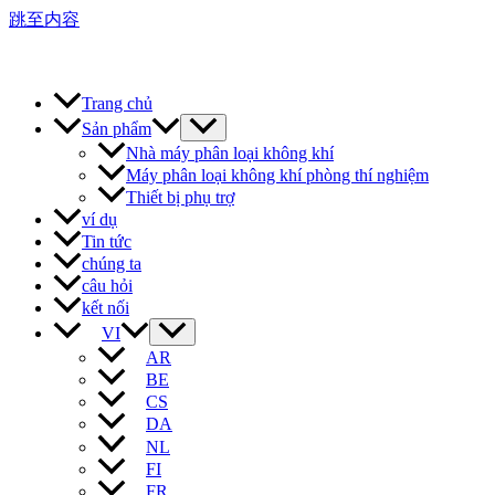
跳至内容
Trang chủ
Sản phẩm
Nhà máy phân loại không khí
Máy phân loại không khí phòng thí nghiệm
Thiết bị phụ trợ
ví dụ
Tin tức
chúng ta
câu hỏi
kết nối
VI
AR
BE
CS
DA
NL
FI
FR