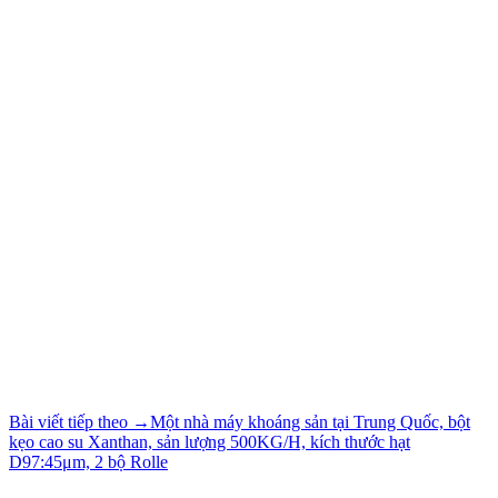
Bài viết tiếp theo
→
Một nhà máy khoáng sản tại Trung Quốc, bột
kẹo cao su Xanthan, sản lượng 500KG/H, kích thước hạt
D97:45μm, 2 bộ Rolle