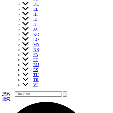
DE
EL
HI
ID
IT
JA
KO
LO
MY
NB
FA
PT
RU
ES
TH
TR
VI
搜索：
搜索