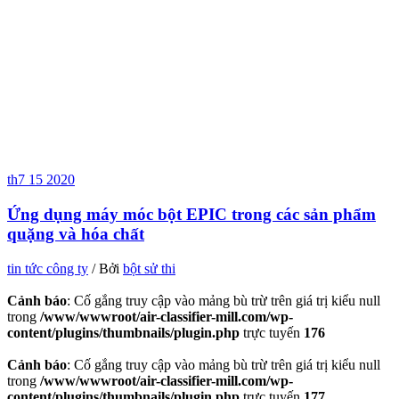
th7
15
2020
Ứng dụng máy móc bột EPIC trong các sản phẩm
quặng và hóa chất
tin tức công ty
/ Bởi
bột sử thi
Cảnh báo
: Cố gắng truy cập vào mảng bù trừ trên giá trị kiểu null
trong
/www/wwwroot/air-classifier-mill.com/wp-
content/plugins/thumbnails/plugin.php
trực tuyến
176
Cảnh báo
: Cố gắng truy cập vào mảng bù trừ trên giá trị kiểu null
trong
/www/wwwroot/air-classifier-mill.com/wp-
content/plugins/thumbnails/plugin.php
trực tuyến
177