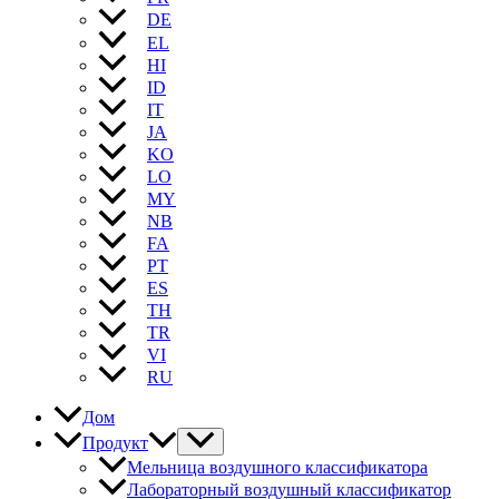
DE
EL
HI
ID
IT
JA
KO
LO
MY
NB
FA
PT
ES
TH
TR
VI
RU
Дом
Продукт
Мельница воздушного классификатора
Лабораторный воздушный классификатор