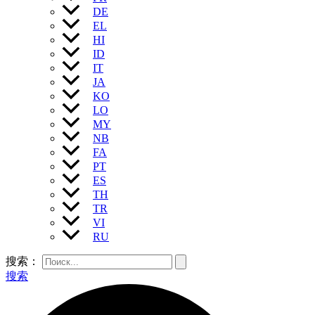
DE
EL
HI
ID
IT
JA
KO
LO
MY
NB
FA
PT
ES
TH
TR
VI
RU
搜索：
搜索