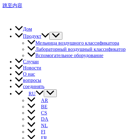
跳至内容
Дом
Продукт
Мельница воздушного классификатора
Лабораторный воздушный классификатор
Вспомогательное оборудование
Случаи
Новости
О нас
вопросы
соединять
RU
AR
BE
CS
DA
NL
FI
FR