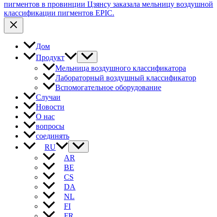
пигментов в провинции Цзянсу заказала мельницу воздушной
классификации пигментов EPIC.
Дом
Продукт
Мельница воздушного классификатора
Лабораторный воздушный классификатор
Вспомогательное оборудование
Случаи
Новости
О нас
вопросы
соединять
RU
AR
BE
CS
DA
NL
FI
FR