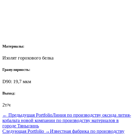
Материалы:
Изолят горохового белка
Гранулярность:
D90: 19,7 мкм
Выход:
2т/ч
←
Предыдущая Portfolio
Линия по производству оксида лития-
кобальта новой компании по производству материалов в
городе Тяньцзинь
Следующая Portfolio
→
Известная фабрика по производству