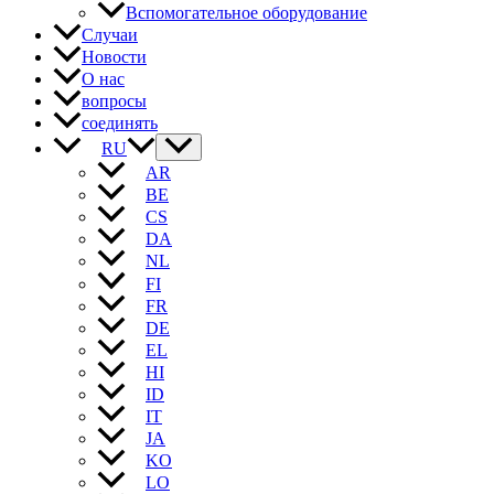
Вспомогательное оборудование
Случаи
Новости
О нас
вопросы
соединять
RU
AR
BE
CS
DA
NL
FI
FR
DE
EL
HI
ID
IT
JA
KO
LO