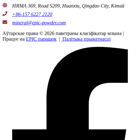
НЯМА 369, Road S209, Huanxiu, Qingdao City, Кітай
+86-157 6227 2120
mineral@epic-powder.com
Аўтарскае права © 2026 паветраны класіфікатар млына |
Працуе на
EPIC парашок
|
Палітыка прыватнасці