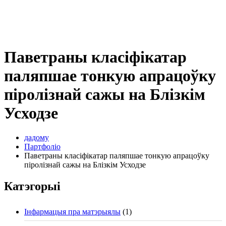
Паветраны класіфікатар
паляпшае тонкую апрацоўку
піролізнай сажы на Блізкім
Усходзе
дадому
Партфоліо
Паветраны класіфікатар паляпшае тонкую апрацоўку
піролізнай сажы на Блізкім Усходзе
Катэгорыі
Інфармацыя пра матэрыялы
(1)