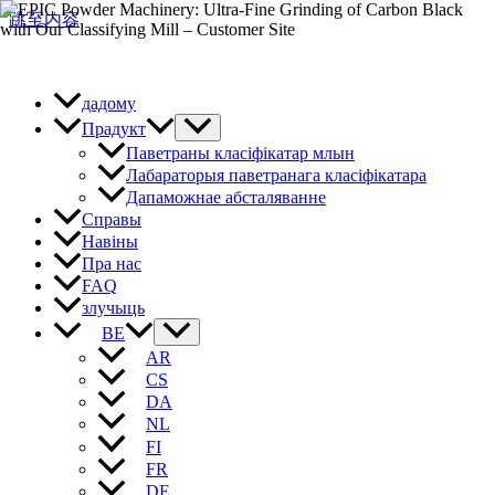
跳至内容
дадому
Прадукт
Паветраны класіфікатар млын
Лабараторыя паветранага класіфікатара
Дапаможнае абсталяванне
Справы
Навіны
Пра нас
FAQ
злучыць
BE
AR
CS
DA
NL
FI
FR
DE