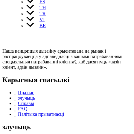
ES
TH
TR
VI
BE
Наша канцэпцыя дызайну арыентавана на рынак і
распрацоўваецца ў адпаведнасці з вашымі патрабаваннямі
спецыяльныя патрабаванні кліентаў, каб дасягнуць «адзін
кліент, адзін дызайн».
Карысныя спасылкі
Пра нас
злучыць
Справы
FAQ
Палітыка прыватнасці
злучыць