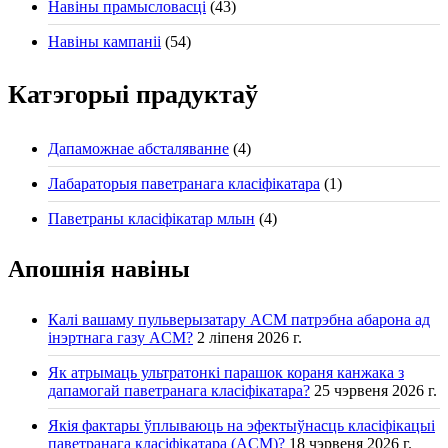
Навіны прамысловасці
(43)
Навіны кампаніі
(54)
Катэгорыі прадуктаў
Дапаможнае абсталяванне
(4)
Лабараторыя паветранага класіфікатара
(1)
Паветраны класіфікатар млын
(4)
Апошнія навіны
Калі вашаму пульверызатару ACM патрэбна абарона ад
інэртнага газу ACM?
2 ліпеня 2026 г.
Як атрымаць ультратонкі парашок кораня канжака з
дапамогай паветранага класіфікатара?
25 чэрвеня 2026 г.
Якія фактары ўплываюць на эфектыўнасць класіфікацыі
паветранага класіфікатара (ACM)?
18 чэрвеня 2026 г.