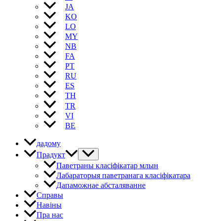
JA
KO
LO
MY
NB
FA
PT
RU
ES
TH
TR
VI
BE
дадому
Прадукт
Паветраны класіфікатар млын
Лабараторыя паветранага класіфікатара
Дапаможнае абсталяванне
Справы
Навіны
Пра нас