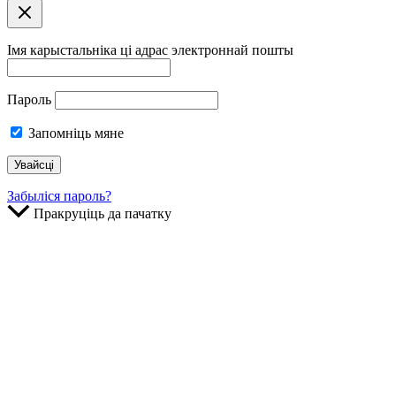
Імя карыстальніка ці адрас электроннай пошты
Пароль
Запомніць мяне
Забыліся пароль?
Пракруціць да пачатку