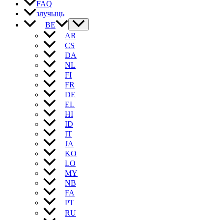
FAQ
злучыць
BE
AR
CS
DA
NL
FI
FR
DE
EL
HI
ID
IT
JA
KO
LO
MY
NB
FA
PT
RU