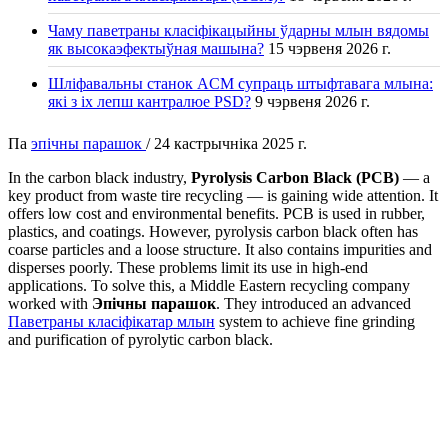
Чаму паветраны класіфікацыйны ўдарны млын вядомы
як высокаэфектыўная машына?
15 чэрвеня 2026 г.
Шліфавальны станок ACM супраць штыфтавага млына:
які з іх лепш кантралюе PSD?
9 чэрвеня 2026 г.
Па
эпічны парашок
/
24 кастрычніка 2025 г.
In the carbon black industry,
Pyrolysis Carbon Black (PCB)
— a
key product from waste tire recycling — is gaining wide attention. It
offers low cost and environmental benefits. PCB is used in rubber,
plastics, and coatings. However, pyrolysis carbon black often has
coarse particles and a loose structure. It also contains impurities and
disperses poorly. These problems limit its use in high-end
applications. To solve this, a Middle Eastern recycling company
worked with
Эпічны парашок
. They introduced an advanced
Паветраны класіфікатар млын
system to achieve fine grinding
and purification of pyrolytic carbon black.