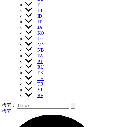
EL
HI
ID
IT
JA
KO
LO
MY
NB
FA
PT
RU
ES
TH
TR
VI
BE
搜索：
搜索