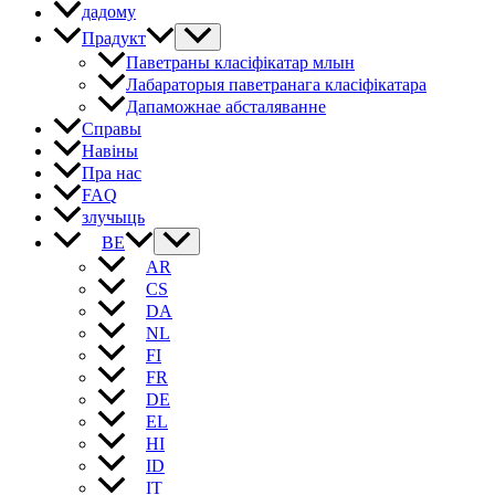
дадому
Прадукт
Паветраны класіфікатар млын
Лабараторыя паветранага класіфікатара
Дапаможнае абсталяванне
Справы
Навіны
Пра нас
FAQ
злучыць
BE
AR
CS
DA
NL
FI
FR
DE
EL
HI
ID
IT