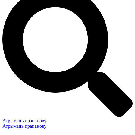
Атрымаць прапанову
Атрымаць прапанову