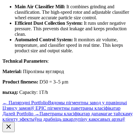
Main Air Classifier Mill:
It combines grinding and
classification. The high-speed rotor and adjustable classifier
wheel ensure accurate particle size control.
Efficient Dust Collection System:
It runs under negative
pressure. This prevents dust leakage and keeps production
clean.
Automated Control System:
It monitors air volume,
temperature, and classifier speed in real time. This keeps
product size and output stable.
Technical Parameters
:
Material:
Піролізны вуглярод
Product fineness:
D50 = 3–5 μm
выхад:
Capacity: 1T/h
←
Папярэдні Portfolio
Вядомы пігментны завод у правінцыі
Цзянсу замовіў EPIC пігментны паветраны класіфікатар
Далей Portfolio
→
Паветраны класіфікатар дапамагае тайскаму
кліенту эфектыўна драбніць шкарлупіну какосавых арэхаў