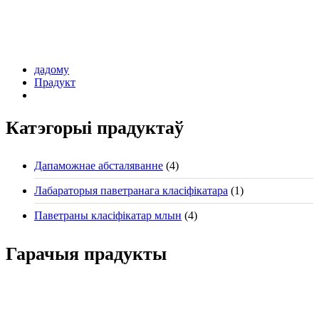
дадому
Прадукт
Катэгорыі прадуктаў
Дапаможнае абсталяванне
(4)
Лабараторыя паветранага класіфікатара
(1)
Паветраны класіфікатар млын
(4)
Гарачыя прадукты