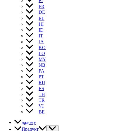
FI
FR
DE
EL
HI
ID
IT
JA
KO
LO
MY
NB
FA
PT
RU
ES
TH
TR
VI
BE
дадому
Прадукт