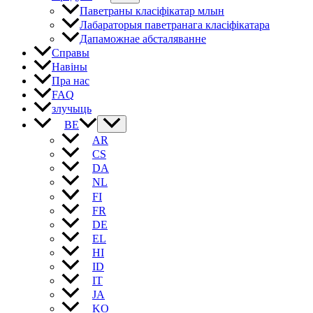
Паветраны класіфікатар млын
Лабараторыя паветранага класіфікатара
Дапаможнае абсталяванне
Справы
Навіны
Пра нас
FAQ
злучыць
BE
AR
CS
DA
NL
FI
FR
DE
EL
HI
ID
IT
JA
KO