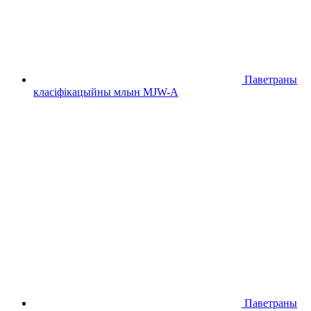
Паветраны
класіфікацыйны млын MJW-A
Паветраны