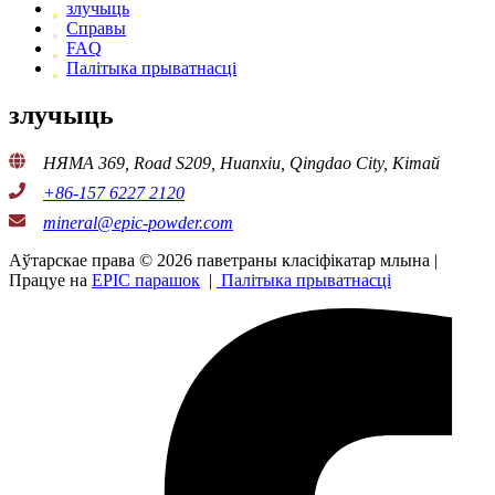
злучыць
Справы
FAQ
Палітыка прыватнасці
злучыць
НЯМА 369, Road S209, Huanxiu, Qingdao City, Кітай
+86-157 6227 2120
mineral@epic-powder.com
Аўтарскае права © 2026 паветраны класіфікатар млына |
Працуе на
EPIC парашок
|
Палітыка прыватнасці