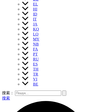
EL
HI
ID
IT
JA
KO
LO
MY
NB
FA
PT
RU
ES
TH
TR
VI
BE
搜索：
搜索