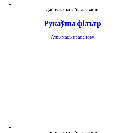
Дапаможнае абсталяванне
Рукаўны фільтр
Атрымаць прапанову
Дапаможнае абсталяванне