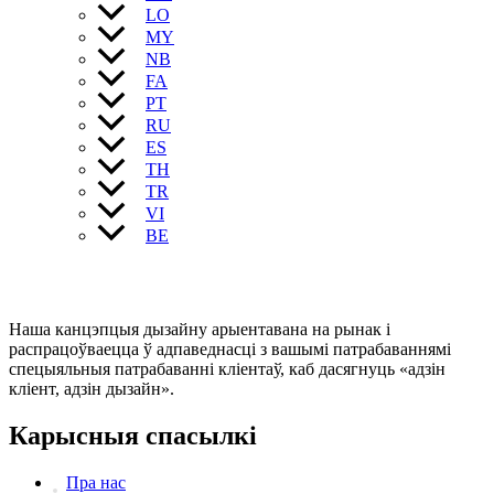
LO
MY
NB
FA
PT
RU
ES
TH
TR
VI
BE
Наша канцэпцыя дызайну арыентавана на рынак і
распрацоўваецца ў адпаведнасці з вашымі патрабаваннямі
спецыяльныя патрабаванні кліентаў, каб дасягнуць «адзін
кліент, адзін дызайн».
Карысныя спасылкі
Пра нас