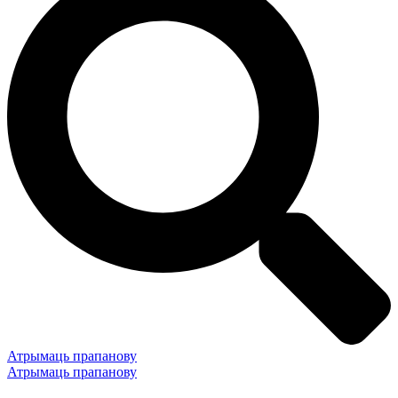
Атрымаць прапанову
Атрымаць прапанову