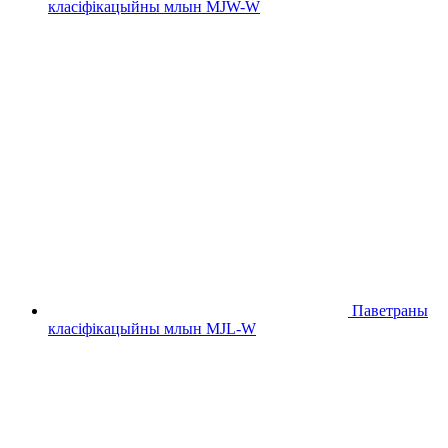
класіфікацыйны млын MJW-W
Паветраны
класіфікацыйны млын MJL-W