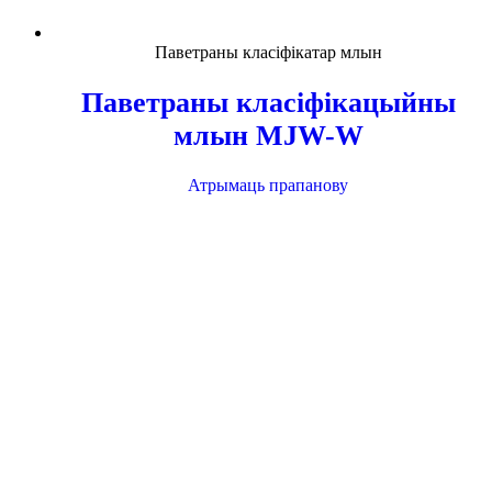
Паветраны класіфікатар млын
Паветраны класіфікацыйны
млын MJW-W
Атрымаць прапанову