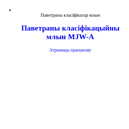
Паветраны класіфікатар млын
Паветраны класіфікацыйны
млын MJW-A
Атрымаць прапанову