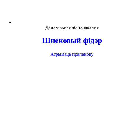
Дапаможнае абсталяванне
Шнековый фідэр
Атрымаць прапанову