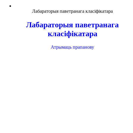
Лабараторыя паветранага класіфікатара
Лабараторыя паветранага
класіфікатара
Атрымаць прапанову