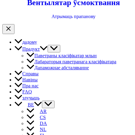
Вентылятар ўсмоктвання
Атрымаць прапанову
дадому
Прадукт
Паветраны класіфікатар млын
Лабараторыя паветранага класіфікатара
Дапаможнае абсталяванне
Справы
Навіны
Пра нас
FAQ
злучыць
BE
AR
CS
DA
NL