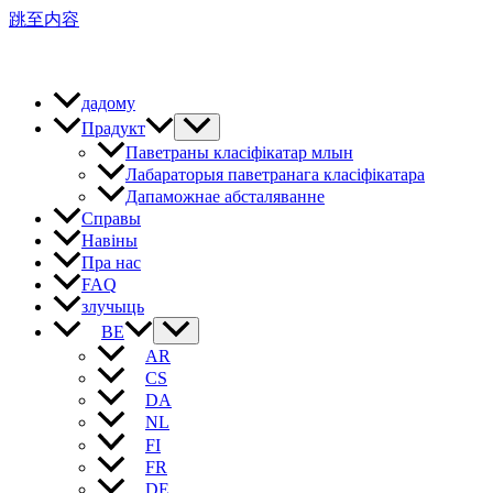
跳至内容
дадому
Прадукт
Паветраны класіфікатар млын
Лабараторыя паветранага класіфікатара
Дапаможнае абсталяванне
Справы
Навіны
Пра нас
FAQ
злучыць
BE
AR
CS
DA
NL
FI
FR
DE