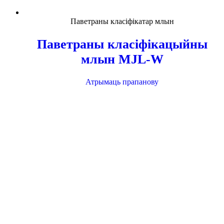
Паветраны класіфікатар млын
Паветраны класіфікацыйны
млын MJL-W
Атрымаць прапанову