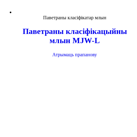
Паветраны класіфікатар млын
Паветраны класіфікацыйны
млын MJW-L
Атрымаць прапанову