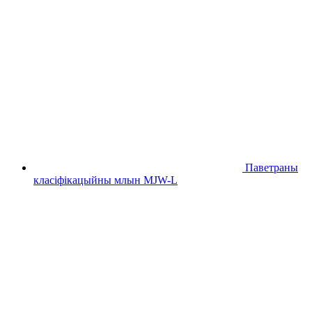
Паветраны
класіфікацыйны млын MJW-L