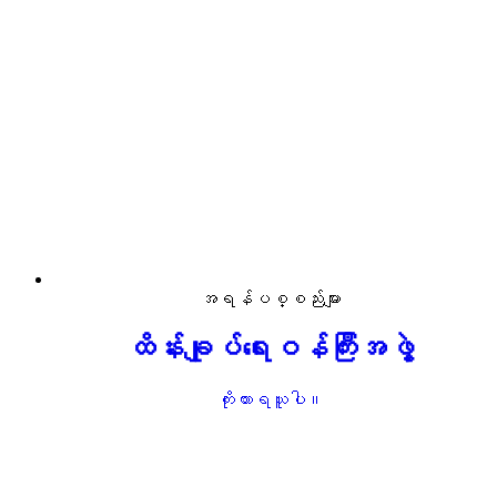
အရန်ပစ္စည်းများ
ထိန်းချုပ်ရေးဝန်ကြီးအဖွဲ့
ကိုးကားရယူပါ။