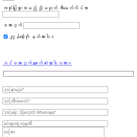
အသုံးပြုသူအမည် သို့မဟုတ် အီးမေးလ်လိပ်စာ
စကားဝှက်
ကျွန်တော့်ကို မှတ်ထားပါ။
သင့်စကားဝှက် ပျောက်ဆုံးသွားပါသလား။