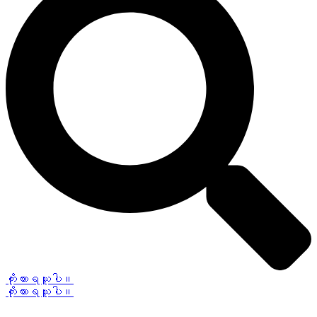
ကိုးကားရယူပါ။
ကိုးကားရယူပါ။