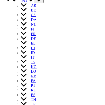
MY
AR
BE
CS
DA
NL
FI
FR
DE
EL
HI
ID
IT
JA
KO
LO
NB
FA
PT
RU
ES
TH
TR