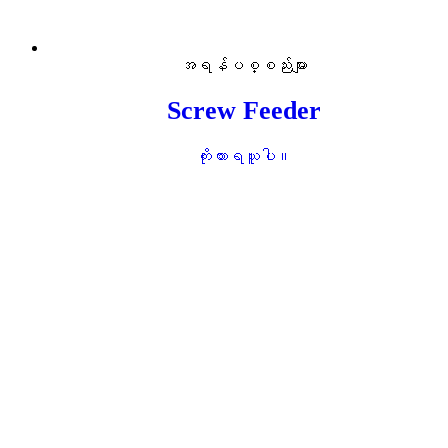
အရန်ပစ္စည်းများ
Screw Feeder
ကိုးကားရယူပါ။