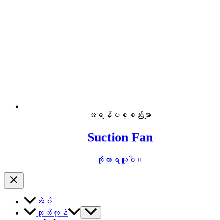
အရန်ပစ္စည်းများ
Suction Fan
ကိုးကားရယူပါ။
အိမ်
ထုတ်ကုန်