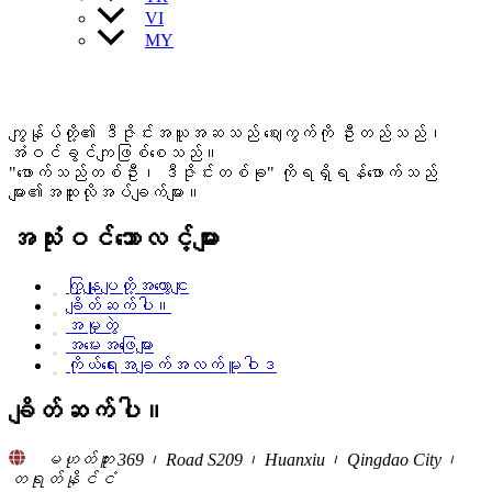
VI
MY
ကျွန်ုပ်တို့၏ ဒီဇိုင်းအယူအဆသည် ဈေးကွက်ကို ဦးတည်သည်၊
အံဝင်ခွင်ကျဖြစ်စေသည်။
"ဖောက်သည်တစ်ဦး၊ ဒီဇိုင်းတစ်ခု" ကိုရရှိရန်ဖောက်သည်
များ၏အထူးလိုအပ်ချက်များ။
အသုံးဝင်သောလင့်များ
ကြှနျုပျတို့အကွောငျး
ချိတ်ဆက်ပါ။
အမှုတွဲ
အမေးအဖြေများ
ကိုယ်ရေးအချက်အလက်မူဝါဒ
ချိတ်ဆက်ပါ။
မဟုတ်ဘူး 369၊ Road S209၊ Huanxiu၊ Qingdao City၊
တရုတ်နိုင်ငံ