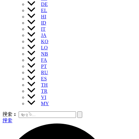
DE
EL
HI
ID
IT
JA
KO
LO
NB
FA
PT
RU
ES
TH
TR
VI
MY
搜索：
搜索