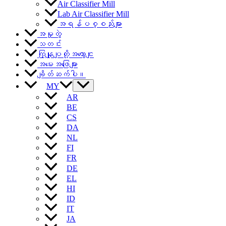
Air Classifier Mill
Lab Air Classifier Mill
အရန်ပစ္စည်းများ
အမှုတွဲ
သတင်း
ကြှနျုပျတို့အကွောငျး
အမေးအဖြေများ
ချိတ်ဆက်ပါ။
MY
AR
BE
CS
DA
NL
FI
FR
DE
EL
HI
ID
IT
JA