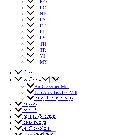
KO
LO
NB
FA
PT
RU
ES
TH
TR
VI
MY
အိမ်
ထုတ်ကုန်
Air Classifier Mill
Lab Air Classifier Mill
အရန်ပစ္စည်းများ
အမှုတွဲ
သတင်း
ကြှနျုပျတို့အကွောငျး
အမေးအဖြေများ
ချိတ်ဆက်ပါ။