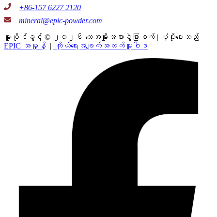
+86-157 6227 2120
mineral@epic-powder.com
မူပိုင်ခွင့် © ၂၀၂၆ လေအမျိုးအစားခွဲခြားစက် | ပံ့ပိုးပေးသည်
EPIC အမှုန့်
|
ကိုယ်ရေးအချက်အလက်မူဝါဒ