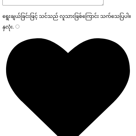
ရွေးချယ်ခြင်းဖြင့် သင်သည် လူသားဖြစ်ကြောင်း သက်သေပြပါ။
နှလုံး
.