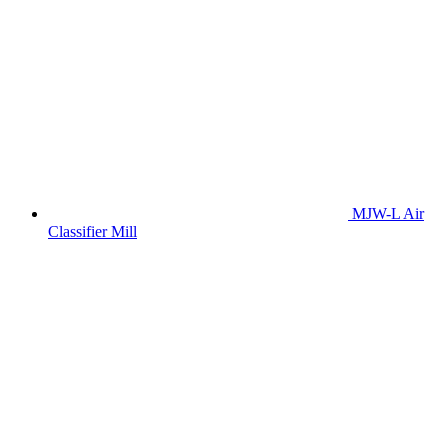
MJW-L Air
Classifier Mill