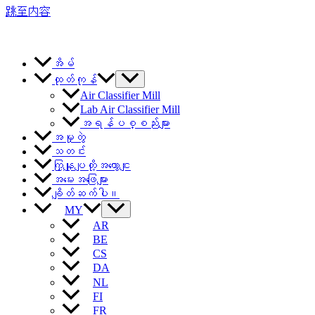
跳至内容
အိမ်
ထုတ်ကုန်
Air Classifier Mill
Lab Air Classifier Mill
အရန်ပစ္စည်းများ
အမှုတွဲ
သတင်း
ကြှနျုပျတို့အကွောငျး
အမေးအဖြေများ
ချိတ်ဆက်ပါ။
MY
AR
BE
CS
DA
NL
FI
FR