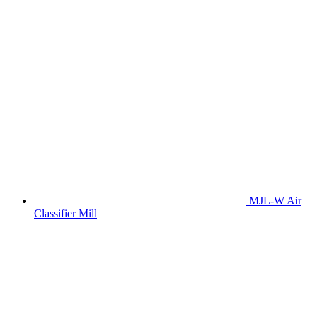
MJL-W Air
Classifier Mill