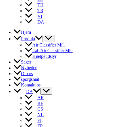
TH
TR
VI
DA
Hjem
Produkt
Air Classifier Mill
Lab Air Classifier Mill
Hjælpeudstyr
Sager
Nyheder
Om os
spørgsmål
Kontakt os
DA
AR
BE
CS
NL
FI
FR