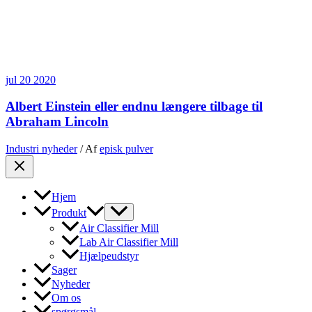
jul
20
2020
Albert Einstein eller endnu længere tilbage til
Abraham Lincoln
Industri nyheder
/ Af
episk pulver
Hjem
Produkt
Air Classifier Mill
Lab Air Classifier Mill
Hjælpeudstyr
Sager
Nyheder
Om os
spørgsmål