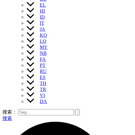
EL
HI
ID
IT
JA
KO
LO
MY
NB
FA
PT
RU
ES
TH
TR
VI
DA
搜索：
搜索