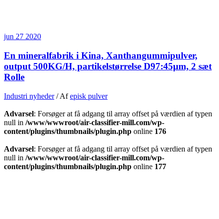
jun
27
2020
En mineralfabrik i Kina, Xanthangummipulver,
output 500KG/H, partikelstørrelse D97:45μm, 2 sæt
Rolle
Industri nyheder
/ Af
episk pulver
Advarsel
: Forsøger at få adgang til array offset på værdien af typen
null in
/www/wwwroot/air-classifier-mill.com/wp-
content/plugins/thumbnails/plugin.php
online
176
Advarsel
: Forsøger at få adgang til array offset på værdien af typen
null in
/www/wwwroot/air-classifier-mill.com/wp-
content/plugins/thumbnails/plugin.php
online
177