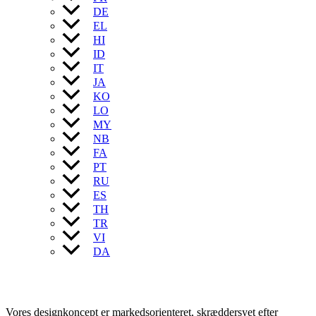
DE
EL
HI
ID
IT
JA
KO
LO
MY
NB
FA
PT
RU
ES
TH
TR
VI
DA
Vores designkoncept er markedsorienteret, skræddersyet efter