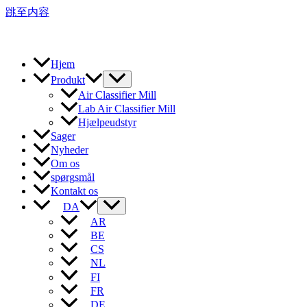
跳至内容
Hjem
Produkt
Air Classifier Mill
Lab Air Classifier Mill
Hjælpeudstyr
Sager
Nyheder
Om os
spørgsmål
Kontakt os
DA
AR
BE
CS
NL
FI
FR
DE