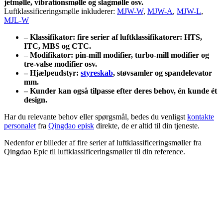
jetmølle, vibrationsmølle og slagmølle osv.
Luftklassificeringsmølle inkluderer:
MJW-W
,
MJW-A
,
MJW-L
,
MJL-W
– Klassifikator: fire serier af luftklassifikatorer: HTS,
ITC, MBS og CTC.
– Modifikator: pin-mill modifier, turbo-mill modifier og
tre-valse modifier osv.
– Hjælpeudstyr:
styreskab
, støvsamler og spandelevator
mm.
– Kunder kan også tilpasse efter deres behov, én kunde ét
design.
Har du relevante behov eller spørgsmål, bedes du venligst
kontakte
personalet
fra
Qingdao episk
direkte, de er altid til din tjeneste.
Nedenfor er billeder af fire serier af luftklassificeringsmøller fra
Qingdao Epic til luftklassificeringsmøller til din reference.