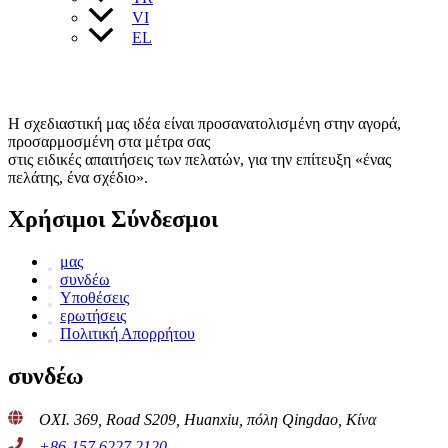
VI
EL
Η σχεδιαστική μας ιδέα είναι προσανατολισμένη στην αγορά,
προσαρμοσμένη στα μέτρα σας
στις ειδικές απαιτήσεις των πελατών, για την επίτευξη «ένας
πελάτης, ένα σχέδιο».
Χρήσιμοι Σύνδεσμοι
μας
συνδέω
Υποθέσεις
ερωτήσεις
Πολιτική Απορρήτου
συνδέω
ΟΧΙ. 369, Road S209, Huanxiu, πόλη Qingdao, Κίνα
+86-157 6227 2120