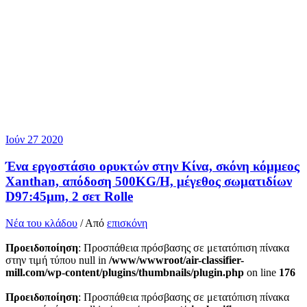
Ιούν
27
2020
Ένα εργοστάσιο ορυκτών στην Κίνα, σκόνη κόμμεος
Xanthan, απόδοση 500KG/H, μέγεθος σωματιδίων
D97:45μm, 2 σετ Rolle
Νέα του κλάδου
/ Από
επισκόνη
Προειδοποίηση
: Προσπάθεια πρόσβασης σε μετατόπιση πίνακα
στην τιμή τύπου null in
/www/wwwroot/air-classifier-
mill.com/wp-content/plugins/thumbnails/plugin.php
on line
176
Προειδοποίηση
: Προσπάθεια πρόσβασης σε μετατόπιση πίνακα