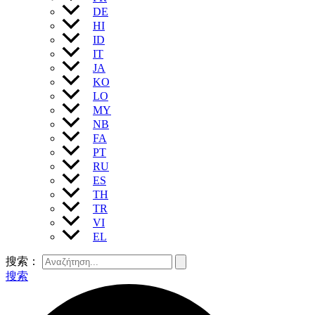
DE
HI
ID
IT
JA
KO
LO
MY
NB
FA
PT
RU
ES
TH
TR
VI
EL
搜索：
搜索