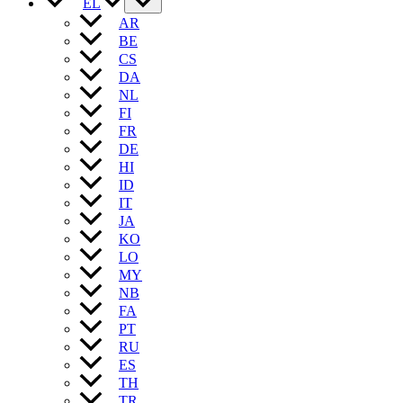
EL
AR
BE
CS
DA
NL
FI
FR
DE
HI
ID
IT
JA
KO
LO
MY
NB
FA
PT
RU
ES
TH
TR