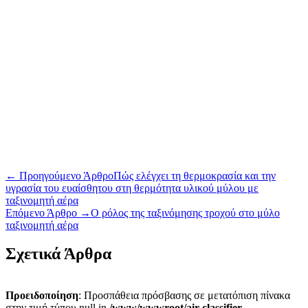
←
Προηγούμενο Άρθρο
Πώς ελέγχει τη θερμοκρασία και την
υγρασία του ευαίσθητου στη θερμότητα υλικού μύλου με
ταξινομητή αέρα
Επόμενο Άρθρο
→
Ο ρόλος της ταξινόμησης τροχού στο μύλο
ταξινομητή αέρα
Σχετικά Άρθρα
Προειδοποίηση
: Προσπάθεια πρόσβασης σε μετατόπιση πίνακα
στην τιμή τύπου null in
/www/wwwroot/air-classifier-