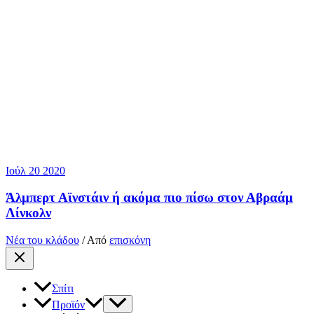
Ιούλ
20
2020
Άλμπερτ Αϊνστάιν ή ακόμα πιο πίσω στον Αβραάμ
Λίνκολν
Νέα του κλάδου
/ Από
επισκόνη
Σπίτι
Προϊόν