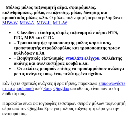
– Μύλος: μύλος ταξινομητή αέρα, σφαιρόμυλος,
κυλινδρόμυλος, μύλος εκτόξευσης, μύλος δόνησης και
κρουστικός μύλος κ.λπ.
Ο μύλος ταξινομητή αέρα περιλαμβάνει:
MJW-W
,
MJW-A
,
MJW-L
,
MJL-W
– Classifier: τέσσερις σειρές ταξινομητών αέρα: HTS,
ITC, MBS και CTC.
– Τροποποιητής: τροποποιητής μύλος καρφίτσας,
τροποποιητής στροβιλομύλος και τροποποιητής τριών
κυλίνδρων κ.λπ.
– Βοηθητικός εξοπλισμός:
ντουλάπι ελέγχου
, συλλέκτης
σκόνης και ανελκυστήρας κουβά κ.λπ.
– Οι πελάτες μπορούν επίσης να προσαρμόσουν ανάλογα
με τις ανάγκες τους, ένας πελάτης ένα σχέδιο.
Εάν έχετε σχετικές ανάγκες ή ερωτήσεις, παρακαλώ
επικοινωνήστε
με το προσωπικό
από
Έπος Qingdao
απευθείας, είναι πάντα στη
διάθεσή σας.
Παρακάτω είναι φωτογραφίες τεσσάρων σειρών μύλων ταξινομητή
αέρα από την Qingdao Epic για μύλους ταξινομητή αέρα για την
αναφορά σας.