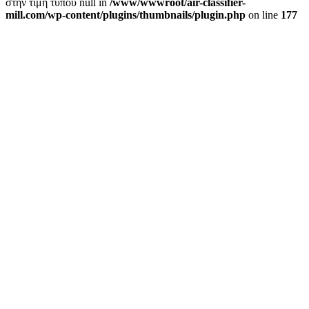
στην τιμή τύπου null in
/www/wwwroot/air-classifier-
mill.com/wp-content/plugins/thumbnails/plugin.php
on line
177