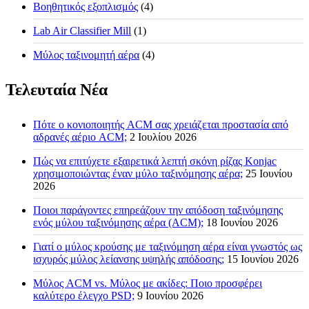
Βοηθητικός εξοπλισμός
(4)
Lab Air Classifier Mill
(1)
Μύλος ταξινομητή αέρα
(4)
Τελευταία Νέα
Πότε ο κονιοποιητής ACM σας χρειάζεται προστασία από
αδρανές αέριο ACM;
2 Ιουλίου 2026
Πώς να επιτύχετε εξαιρετικά λεπτή σκόνη ρίζας Konjac
χρησιμοποιώντας έναν μύλο ταξινόμησης αέρα;
25 Ιουνίου
2026
Ποιοι παράγοντες επηρεάζουν την απόδοση ταξινόμησης
ενός μύλου ταξινόμησης αέρα (ACM);
18 Ιουνίου 2026
Γιατί ο μύλος κρούσης με ταξινόμηση αέρα είναι γνωστός ως
ισχυρός μύλος λείανσης υψηλής απόδοσης;
15 Ιουνίου 2026
Μύλος ACM vs. Μύλος με ακίδες: Ποιο προσφέρει
καλύτερο έλεγχο PSD;
9 Ιουνίου 2026