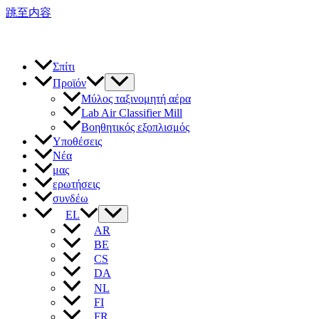
跳至内容
Σπίτι
Προϊόν
Μύλος ταξινομητή αέρα
Lab Air Classifier Mill
Βοηθητικός εξοπλισμός
Υποθέσεις
Νέα
μας
ερωτήσεις
συνδέω
EL
AR
BE
CS
DA
NL
FI
FR