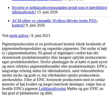
Hvorfor er luftklassificeringsmøllen kendt som et højeffektivt
slibekraftværk?
15. juni 2026
ACM-sliber vs. pinmølle: Hvilken tilbyder bedre PSD-
kontrol?
9. juni 2026
Ved
episk pulver
/
8. juni 2023
Pigmentproducenten er en professionel kemisk fabrik bestående af
pigmentmellemprodukter og organiske pigmenter. Det nyder et højt
ry i pigmentindustrien. På grund af stigningen i ordrer kan det
eksisterende produktionsudstyr ikke længere opfylde producentens
egne produktionsbehov. Derfor planlægger de at købe et parti nyere
og mere effektive pigmentslibemøller eller produktionslinjer. EPICs
langvarige erfaring inden for slibeindustrien, samt virksomhedens
stærke styrke og gode ry, har efterhånden opnået producentens
anerkendelse. Efter at EPIC forsynede producenten med en række
tjenester af høj kvalitet og meget matchede løsninger, valgte han at
bestille EPICs pigment
Luftklassificering
Møller og gav EPIC en
høj grad af påskønnelse og tillid.