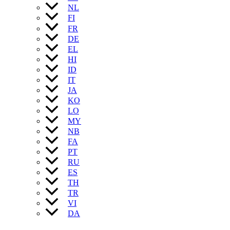
NL
FI
FR
DE
EL
HI
ID
IT
JA
KO
LO
MY
NB
FA
PT
RU
ES
TH
TR
VI
DA