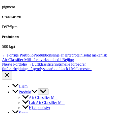
pigment
Granularitet:
D97:5μm
Produktion:
500 kg/t
←
Forrige Portfolio
Produktionslinje af ærteproteinisolat mekanisk
Air Classifier Mill af en virksomhed i Beijing
Næste Portfolio
→
Luftklassificeringsmølle forbedrer
finforarbejdning af pyrolyse-carbon black i Mellemøsten
Hjem
Produkt
Air Classifier Mill
Lab Air Classifier Mill
Hjælpeudstyr
Sager