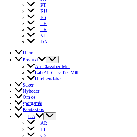
PT
RU
ES
TH
TR
VI
DA
Hjem
Produkt
Air Classifier Mill
Lab Air Classifier Mill
Hjælpeudstyr
Sager
Nyheder
Om os
spørgsmål
Kontakt os
DA
AR
BE
CS