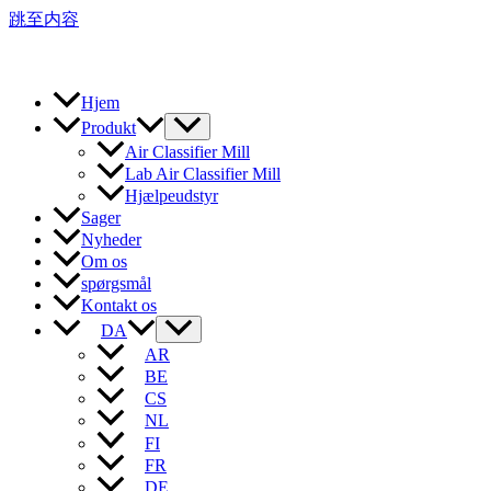
跳至内容
Hjem
Produkt
Air Classifier Mill
Lab Air Classifier Mill
Hjælpeudstyr
Sager
Nyheder
Om os
spørgsmål
Kontakt os
DA
AR
BE
CS
NL
FI
FR
DE