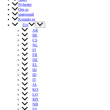
Nyheder
Om os
spørgsmål
Kontakt os
DA
AR
BE
CS
NL
FI
FR
DE
EL
HI
ID
IT
JA
KO
LO
MY
NB
FA