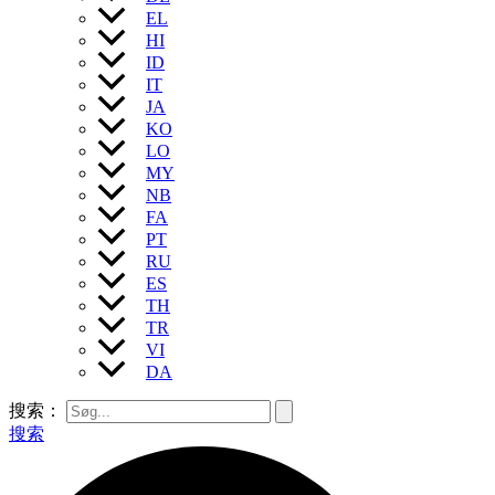
EL
HI
ID
IT
JA
KO
LO
MY
NB
FA
PT
RU
ES
TH
TR
VI
DA
搜索：
搜索