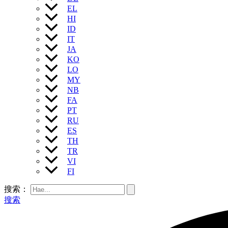
EL
HI
ID
IT
JA
KO
LO
MY
NB
FA
PT
RU
ES
TH
TR
VI
FI
搜索：
搜索