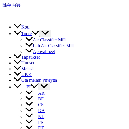
跳至内容
Koti
Tuote
Air Classifier Mill
Lab Air Classifier Mill
Apuvälineet
Tapaukset
Uutiset
Meistä
UKK
Ota meihin yhteyttä
FI
AR
BE
CS
DA
NL
FR
DE