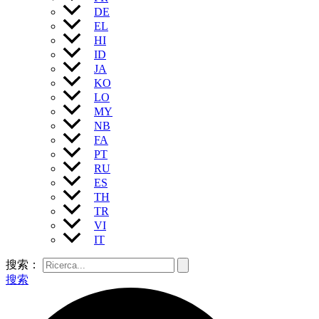
DE
EL
HI
ID
JA
KO
LO
MY
NB
FA
PT
RU
ES
TH
TR
VI
IT
搜索：
搜索