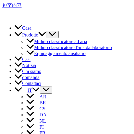
跳至内容
Casa
Prodotto
Mulino classificatore ad aria
Mulino classificatore d'aria da laboratorio
Equipaggiamento ausiliario
Casi
Notizia
Chi siamo
domanda
Contattaci
IT
AR
BE
CS
DA
NL
FI
FR