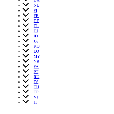
DA
NL
FI
FR
DE
EL
HI
ID
JA
KO
LO
MY
NB
FA
PT
RU
ES
TH
TR
VI
IT