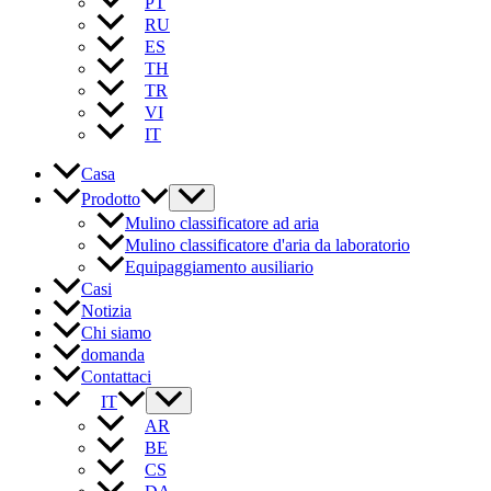
PT
RU
ES
TH
TR
VI
IT
Casa
Prodotto
Mulino classificatore ad aria
Mulino classificatore d'aria da laboratorio
Equipaggiamento ausiliario
Casi
Notizia
Chi siamo
domanda
Contattaci
IT
AR
BE
CS