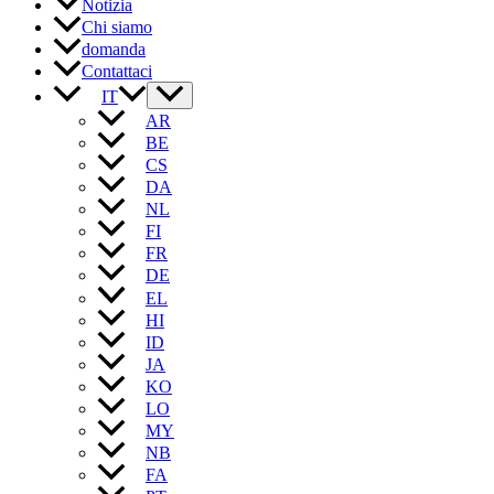
Notizia
Chi siamo
domanda
Contattaci
IT
AR
BE
CS
DA
NL
FI
FR
DE
EL
HI
ID
JA
KO
LO
MY
NB
FA