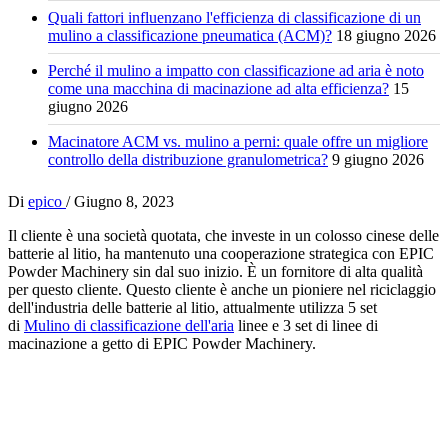
Quali fattori influenzano l'efficienza di classificazione di un
mulino a classificazione pneumatica (ACM)?
18 giugno 2026
Perché il mulino a impatto con classificazione ad aria è noto
come una macchina di macinazione ad alta efficienza?
15
giugno 2026
Macinatore ACM vs. mulino a perni: quale offre un migliore
controllo della distribuzione granulometrica?
9 giugno 2026
Di
epico
/
Giugno 8, 2023
Il cliente è una società quotata, che investe in un colosso cinese delle
batterie al litio, ha mantenuto una cooperazione strategica con EPIC
Powder Machinery sin dal suo inizio. È un fornitore di alta qualità
per questo cliente. Questo cliente è anche un pioniere nel riciclaggio
dell'industria delle batterie al litio, attualmente utilizza 5 set
di
Mulino di classificazione dell'aria
linee e 3 set di linee di
macinazione a getto di EPIC Powder Machinery.