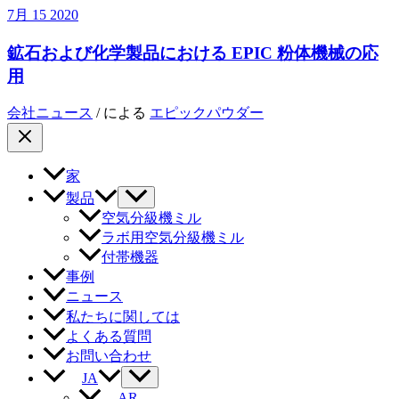
7月
15
2020
鉱石および化学製品における EPIC 粉体機械の応
用
会社ニュース
/ による
エピックパウダー
家
製品
空気分級機ミル
ラボ用空気分級機ミル
付帯機器
事例
ニュース
私たちに関しては
よくある質問
お問い合わせ
JA
AR