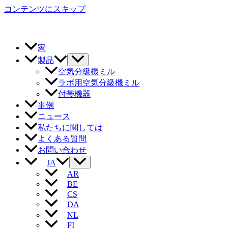
コンテンツにスキップ
家
製品
空気分級機ミル
ラボ用空気分級機ミル
付帯機器
事例
ニュース
私たちに関しては
よくある質問
お問い合わせ
JA
AR
BE
CS
DA
NL
FI