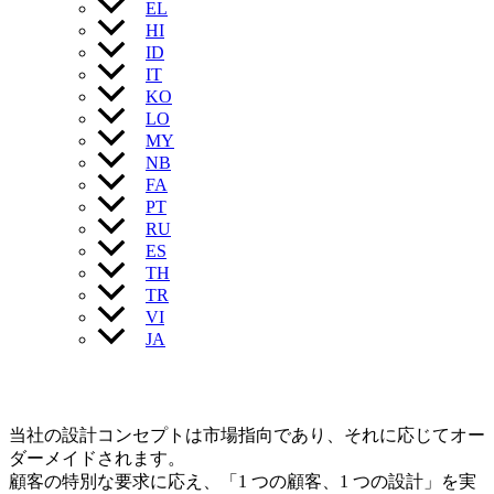
EL
HI
ID
IT
KO
LO
MY
NB
FA
PT
RU
ES
TH
TR
VI
JA
当社の設計コンセプトは市場指向であり、それに応じてオー
ダーメイドされます。
顧客の特別な要求に応え、「1 つの顧客、1 つの設計」を実