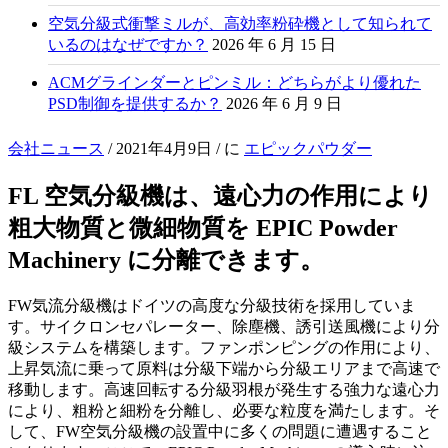
空気分級式衝撃ミルが、高効率粉砕機として知られて
いるのはなぜですか？
2026 年 6 月 15 日
ACMグラインダーとピンミル：どちらがより優れた
PSD制御を提供するか？
2026 年 6 月 9 日
会社ニュース
/
2021年4月9日
/ に
エピックパウダー
FL 空気分級機は、遠心力の作用により
粗大物質と微細物質を EPIC Powder
Machinery に分離できます。
FW気流分級機はドイツの高度な分級技術を採用していま
す。サイクロンセパレーター、除塵機、誘引送風機により分
級システムを構築します。ファンポンピングの作用により、
上昇気流に乗って原料は分級下端から分級エリアまで高速で
移動します。高速回転する分級羽根が発生する強力な遠心力
により、粗粉と細粉を分離し、必要な粒度を満たします。そ
して、FW空気分級機の設置中に多くの問題に遭遇すること