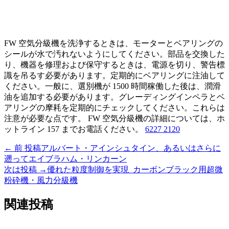
FW 空気分級機を洗浄するときは、モーターとベアリングの
シールが水で汚れないようにしてください。部品を交換した
り、機器を修理および保守するときは、電源を切り、警告標
識を吊るす必要があります。定期的にベアリングに注油して
ください。一般に、選別機が 1500 時間稼働した後は、潤滑
油を追加する必要があります。グレーディングインペラとベ
アリングの摩耗を定期的にチェックしてください。これらは
注意が必要な点です。 FW 空気分級機の詳細については、ホ
ットライン 157 までお電話ください。
6227 2120
←
前 投稿
アルバート・アインシュタイン、あるいはさらに
遡ってエイブラハム・リンカーン
次は投稿
→
優れた粒度制御を実現_カーボンブラック用超微
粉砕機・風力分級機
関連投稿