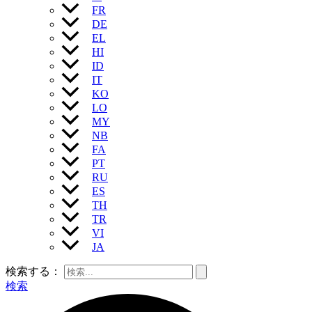
FR
DE
EL
HI
ID
IT
KO
LO
MY
NB
FA
PT
RU
ES
TH
TR
VI
JA
検索する：
検索