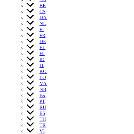
BE
CS
DA
NL
FI
FR
DE
EL
HI
ID
IT
KO
LO
MY
NB
FA
PT
RU
ES
TH
TR
VI