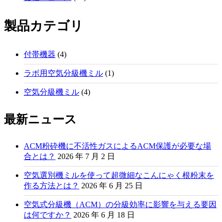
製品カテゴリ
付帯機器
(4)
ラボ用空気分級機ミル
(1)
空気分級機ミル
(4)
最新ニュース
ACM粉砕機に不活性ガスによるACM保護が必要な場
合とは？
2026 年 7 月 2 日
空気選別機ミルを使って超微細なこんにゃく根粉末を
作る方法とは？
2026 年 6 月 25 日
空気式分級機（ACM）の分級効率に影響を与える要因
は何ですか？
2026 年 6 月 18 日