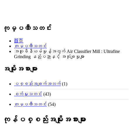
ကုမ္ပဏီသတင်း
首页
ကုမ္ပဏီသတင်း
အလူမီနီယမ်မှုန့်အတွက် Air Classifier Mill : Ultrafine
Grinding နည်းပညာနှင့် အသုံးချမှုများ
အမျိုးအစားများ
ပစ္စည်းအချက်အလက်
(1)
စက်မှုသတင်း
(43)
ကုမ္ပဏီသတင်း
(54)
ကုန်ပစ္စည်းအမျိုးအစားများ