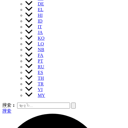
DE
EL
HI
ID
IT
JA
KO
LO
NB
FA
PT
RU
ES
TH
TR
VI
MY
搜索：
搜索