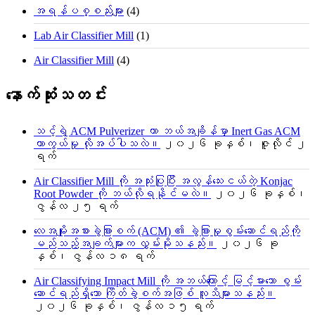
အရန်ပစ္စည်းများ
(4)
Lab Air Classifier Mill
(1)
Air Classifier Mill
(4)
နောက်ဆုံးသတင်း
သင့်ရဲ့ ACM Pulverizer ဟာ ဘယ်အချိန်မှာ Inert Gas ACM
ကာကွယ်မှု လိုအပ်ပါသလဲ။
၂၀၂၆ ခုနှစ်၊ ဇူလိုင် ၂
ရက်
Air Classifier Mill ကို အသုံးပြုပြီး အလွန်သေးငယ်တဲ့ Konjac
Root Powder ကို ဘယ်လိုရနိုင်မလဲ။
၂၀၂၆ ခုနှစ်၊
ဇွန်လ ၂၅ ရက်
လေအမျိုးအစားခွဲခြားစက် (ACM) ၏ ခွဲခြားမှုစွမ်းဆောင်ရည်ကို
မည်သည့်အချက်များက လွှမ်းမိုးသနည်း။
၂၀၂၆ ခု
နှစ်၊ ဇွန်လ ၁၈ ရက်
Air Classifying Impact Mill ကို အဘယ်ကြောင့် မြင့်မားသော စွမ်း
ဆောင်ရည်ရှိသော ကြိတ်ခွဲစက်အဖြစ် လူသိများသနည်း။
၂၀၂၆ ခုနှစ်၊ ဇွန်လ ၁၅ ရက်