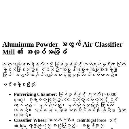
Aluminum Powder အတွက် Air Classifier
Mill ၏ အလုပ်အခြေခံ
လေထုအမျိုးအစားခွဲစက်သည် မြန်နှုန်းမြင့် သက်ရောက်မှုရှိသော ကြိတ်
ခွဲစက်ဖြစ်သည်။ ၎င်းသည် "အမှုန်အမွှား + အမျိုးအစားခွဲခြား
ခြင်း" အတွက် တာဘိုင်အမျိုးအစားခွဲခြားမှုကို ပေါင်းစပ်ထားသည်။
ပင်မဖွဲ့စည်းပုံ-
Pulverizing Chamber
: မြန်နှုန်းမြင့် ရဟတ် (> 6000
rpm)။ အရာဝတ္ထုသည် လေ၀င်လေထွက်မှတဆင့် ဝင်
ရောက်သည်။ ပွတ်တိုက်မှု၊ ပွတ်တိုက်မှုတို့ကို ဖြစ်ပေါ်
စေသည်။ ၎င်းသည် မမြဲသော အလူမီနီယမ်ကို ညီညီစွာ ကွဲသွား
စေသည်။
Classifier Wheel
: အထက်ခန်း။ centrifugal force နှင့်
airflow ကွာခြားချက်ကို အသုံးပြုသည်။ အမှုန်များကို