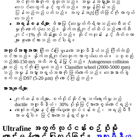
အင်တိုက်အားတိုက် ခွဲထုတ်သည်။ အမှုန်အမွှားများသည်
လေ၀င်လေထွက်နှင့် ထွက်သည်။ အမှုန့်ကြမ်းသည်
ပြန်လည်လည်ပတ်သည်။ အလွန်အကျွံကြိတ်ခြင်းကို ကာကွယ်
ပေးသည်။
အရန်စနစ်များ
: ဖိအားမြင့်လေမှုတ်ကိရိယာသည် လေစီးဆင်း
မှုကို ထောက်ပံ့ပေးသည်။ နိုက်ထရိုဂျင်တံဆိပ်သည် အောက်ဆီ
ဂျင် <1% ကို ထိန်းချုပ်သည်။ ဆိုင်ကလုန်း နှင့် အိတ်ဇကာ
များ စုဆောင်းထားသည် ထင်ပါရဲ့။
အလုပ်အသွားအလာ
: ကြိုတင်ကြေမွနေသော အလူမီနီယံသည် ကြိတ်ထဲသို့
ဝင်လာသည်။ နိုက်ထရိုဂျင်လေထုက ကာကွယ်ပေးတယ်။ ပစ္စည်း
သည် 80-150 m/s အထိ အရှိန်မြှင့်သည်။ Autogenous collision
များသည် ၎င်းကို ကြေမွစေသည်။ Classifier wheel (2000-5000 rpm)
သည် အမှုန်အမွှားအရွယ်အစားကို ဖြတ်တောက်သည်။ လေဆာဓာတ်ခွဲ
စက်သည် D97 (5-20 μm) ကို စောင့်ကြည့်သည်။
အားသာချက်များ
:
ဂျက်ဆန်စက်များ- စက်ပိုင်းဆိုင်ရာ သက်ရောက်မှုသည်
ductile အလူမီနီယံ၊ 30% ပိုမိုမြင့်မားသောစွမ်းဆောင်ရည်။
ဘောလုံးစက်များနှင့် ခြောက်သွေ့သော လုပ်ငန်းစဉ်၊ အရည်မီဒီ
ယာမရှိပါ။ မြင့်မားသောသန့်ရှင်းမှု။
Ultrafine အတွက် လုပ်ငန်းစဉ် ပိုမို
ကောင်းမွန်အောင် ပြုလုပ်ခြင်း။
အလူမီနီယ