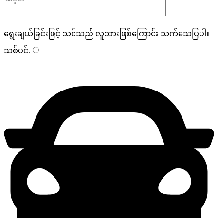
ရွေးချယ်ခြင်းဖြင့် သင်သည် လူသားဖြစ်ကြောင်း သက်သေပြပါ။
သစ်ပင်
.