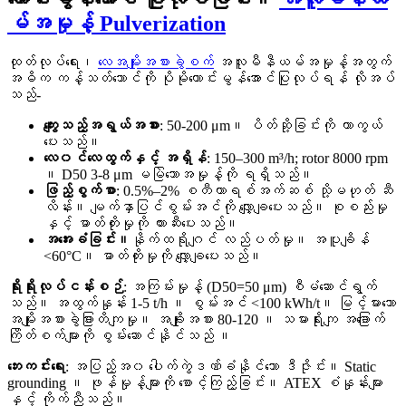
မ်အမှုန့် Pulverization
ထုတ်လုပ်ရေး၊
လေအမျိုးအစားခွဲစက်
အလူမီနီယမ်အမှုန့်အတွက်
အဓိက ကန့်သတ်ဘောင်ကို ပိုမိုကောင်းမွန်အောင်ပြုလုပ်ရန် လိုအပ်
သည်-
ကျွေးသည့်အရွယ်အစား
: 50-200 μm။ ပိတ်ဆို့ခြင်းကို ကာကွယ်
ပေးသည်။
လေ၀င်လေထွက်နှင့် အရှိန်
: 150–300 m³/h; rotor 8000 rpm
။ D50 3-8 μm မမြဲသောအမှုန့်ကို ရရှိသည်။
ဖြည့်စွက်စာ
: 0.5%–2% စတီယာရစ်အက်ဆစ် သို့မဟုတ် ဆီ
လိန်း။ မျက်နှာပြင်စွမ်းအင်ကို လျှော့ချပေးသည်။ စုစည်းမှု
နှင့် ဓာတ်တိုးမှုကို တားဆီးပေးသည်။
အအေးခံခြင်း။
နိုက်ထရိုဂျင် လည်ပတ်မှု။ အပူချိန်
<60°C။ ဓာတ်တိုးမှုကို လျှော့ချပေးသည်။
ရိုးရိုးလုပ်ငန်းစဉ်
: အကြမ်းမှုန့် (D50=50 μm) စီမံဆောင်ရွက်
သည်။ အထွက်နှုန်း 1-5 t/h ။ စွမ်းအင် <100 kWh/t။ မြင့်မားသော
အမျိုးအစားခွဲခြားတိကျမှု။ အချိုးအစား 80-120 ။ သမားရိုးကျ အခြောက်
ကြိတ်စက်များကို စွမ်းဆောင်နိုင်သည် ။
ဘေးကင်းရေး
: အပြည့်အ၀ ပေါက်ကွဲဒဏ်ခံနိုင်သော ဒီဇိုင်း။ Static
grounding ။ ဖုန်မှုန့်များကို စောင့်ကြည့်ခြင်း။ ATEX စံနှုန်းများ
နှင့် ကိုက်ညီသည်။