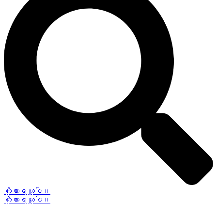
ကိုးကားရယူပါ။
ကိုးကားရယူပါ။