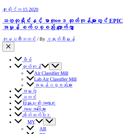
ဇူလိုင်လ
15
2020
သတ္တုရိုင်းနှင့် ဓာတုဗေဒ ထုတ်ကုန်များတွင် EPIC
အမှုန့် စက်ပစ္စည်း လျှောက်လွှာ
ကုမ္ပဏီသတင်း
/ By
ငရုတ်သီးမှုန့်
အိမ်
ထုတ်ကုန်
Air Classifier Mill
Lab Air Classifier Mill
အရန်ပစ္စည်းများ
အမှုတွဲ
သတင်း
ကြှနျုပျတို့အကွောငျး
အမေးအဖြေများ
ချိတ်ဆက်ပါ။
MY
AR