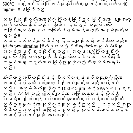
590°C ဝန်းကျင်ဖြစ်ပြီး ဖုန်မှုန့်ပေါက်ကွဲမှုကန့်သတ်ချက်မှာ 40
mg/m³ ခန့်ဖြစ်သည်။
သမားရိုးကျ စိုစွတ်သောဘောလုံးကို ကြိတ်ခွဲခြင်းဖြင့် မြင့်မားသော အချိုးအကွေ့
များကို ထုတ်ပေးနိုင်သည်။ သို့သော်၊ ၎င်းတွင် အညစ်အကြေး
အကြွင်းအကျန်များနှင့် အခြောက်ခံစွမ်းအင်များကဲ့သို့ အားနည်းချက်များ
ရှိသည်။
သဘာဝပတ်ဝန်းကျင်ဆိုင်ရာ ပြဿနာများကိုလည်း ဖန်တီးပေးသည်။
ခြောက်သွေ့သော ultrafine ကြိတ်ခြင်းသည် ပိုထိရောက်သော်လည်း စိန်ခေါ်မှု
အသစ်များနှင့် ရင်ဆိုင်ရသည်။ အလွန်အကျွံကြိတ်ခြင်းကို
ရှောင်ကြဉ်ပြီး ဓာတ်တိုးမှုကို ထိန်းချုပ်ပေးရပါမည်။ တစ်ပြေးညီ
အမှုန်အမွှား အရွယ်အစား ဖြန့်ဖြူးမှုကိုလည်း ထိန်းသိမ်းထားရပါ
မည်။
မော်တော်ယာဥ်အပေါ်ယံပိုင်းနှင့် အီလက်ထရွန်းနစ်အဖုံးများကဲ့သို့သော
အဆင့်မြင့်နယ်ပယ်များတွင် လိုအပ်ချက်များသည် တင်းကျပ်
သည်။ အလူမီနီယံမှုန့်တွင် D50 < 5 μm နှင့် SPAN < 1.5 ရှိရ
မည်။ ACM သည် ဤတင်းကျပ်သော အခြေအနေများနှင့် ကိုက်ညီ
ပါသည်။ နိုက်ထရိုဂျင်ကာကွယ်မှုအောက်တွင် စဉ်ဆက်မပြတ်
ညစ်ညမ်းမှုကင်းသော ထုတ်လုပ်မှုကို ခွင့်ပြုသည်။ ၎င်းသည် အလူ
မီနီယမ်အမှုန့်၏ အားဖြည့်ပစ္စည်းမှ လုပ်ငန်းဆောင်တာအဖြစ်
အဆင့်မြှင့်တင်မှုကို အားပေးသည်။