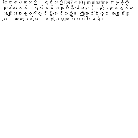
ပေါင်းစပ်ထားသည်။ ၎င်းသည် D97 < 10 μm ultrafine အမှုန့်ကို
ထုတ်ပေးသည်။ ၎င်းသည် အလူမီနီယံအမှုန့်နည်းပညာအတွက် လေ
အမျိုးအစားခွဲစက်တွင် ဦးဆောင်သည်။ ဤဆောင်းပါးတွင် အခြေခံမူ
များ၊ အားသာချက်များ၊ အသုံးချမှုများ ပါဝင်ပါသည်။