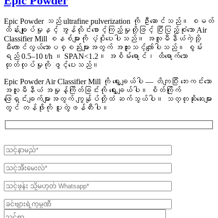
Epic Powder
Epic Powder သည် ultrafine pulverization ကို ဦးဆောင်သည်။ စမတ်
ထိန်းချုပ်မှုနှင့် အွန်လိုင်းစောင့်ကြည့်မှုတို့ဖြင့် ပြီးပြည့်စုံသော Air
Classifier Mill စနစ်များကို ပံ့ပိုးပေးပါသည်။ အလူမီနီယံကဲ့သို့
မီးလောင်လွယ်သောပစ္စည်းများအတွက် အထူးသင့်လျော်ပါသည်။ စွမ်း
ရည် 0.5–10 t/h ။ SPAN<1.2။ အစိမ်းရောင်၊ ထိရောက်သော
ထုတ်လုပ်မှုကို ဖွင့်ပေးသည်။
Epic Powder Air Classifier Mill ကို ရွေးချယ်ပါ — တိကျပြီး ဘေးကင်းသော
အလူမီနီယံ အမှုန့်ကြိတ်ခြင်းကို ရွေးချယ်ပါ။ စိတ်ကြိုက်
ဖြေရှင်းချက်များအတွက် ကျွန်ုပ်တို့ထံ ဆက်သွယ်ပါ။ သတ္တုဆိုးဆေးများ
တွင် တန်ဖိုးကို ပူးတွဲဖန်တီးပါ။