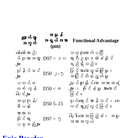
အမှုန်
လျှောက်လွှာ
အရွယ်အစား
Functional Advantage
အကွက်
(μm)
မော်တော်ယာဥ်/
သတ္တုတောက်ပပြီး
ဗိသုကာအလွှာ
D97 < ၁၀
ရာသီဥတုဒဏ်ခံနိုင်
များ
ရည်ရှိသည်။
ပုံနှိပ်မင်
မြင့်မားသောလွှမ်းခြုံမှု၊
D50 ၂-၅
များ
အပြိုင်တိမ်းညွတ်မှု
ပလပ်စ
လျှပ်ကူးနိုင်သော အကာအရံ
တစ် ကွန်
D50 < ၈
များ ၊ ခိုင်ခံ့မှု အားကောင်း
ပေါင်းများ
ခြင်း။
အလှကုန်/
ပုလဲရောင်အာနိသင်၊ ဘေး
D50 5–15
မီးပန်း
ကင်းစွာပျံ့လွင့်ခြင်း။
အာကာသ
ပေါ့ပါးသောအဖြည့်ခံ၊ အပူ
ဆိုင်ရာ
D97 < ၅
အကာအကွယ်
ပစ္စည်းများ