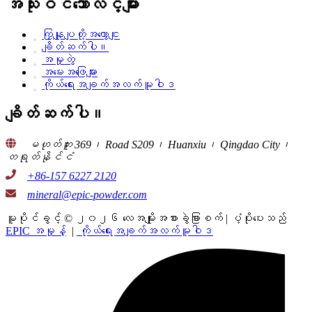
အသုံးဝင်သောလင့်များ
ကြှနျုပျတို့အကွောငျး
ချိတ်ဆက်ပါ။
အမှုတွဲ
အမေးအဖြေများ
ကိုယ်ရေးအချက်အလက်မူဝါဒ
ချိတ်ဆက်ပါ။
မဟုတ်ဘူး 369၊ Road S209၊ Huanxiu၊ Qingdao City၊
တရုတ်နိုင်ငံ
+86-157 6227 2120
mineral@epic-powder.com
မူပိုင်ခွင့် © ၂၀၂၆ လေအမျိုးအစားခွဲခြားစက် | ပံ့ပိုးပေးသည်
EPIC အမှုန့်
|
ကိုယ်ရေးအချက်အလက်မူဝါဒ