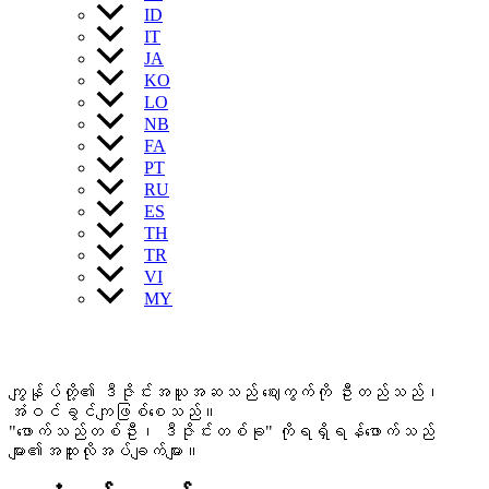
ID
IT
JA
KO
LO
NB
FA
PT
RU
ES
TH
TR
VI
MY
ကျွန်ုပ်တို့၏ ဒီဇိုင်းအယူအဆသည် ဈေးကွက်ကို ဦးတည်သည်၊
အံဝင်ခွင်ကျဖြစ်စေသည်။
"ဖောက်သည်တစ်ဦး၊ ဒီဇိုင်းတစ်ခု" ကိုရရှိရန်ဖောက်သည်
များ၏အထူးလိုအပ်ချက်များ။