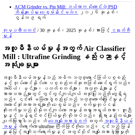
ACM Grinder vs. Pin Mill: ဘယ်ဟာက ပိုကောင်းတဲ့ PSD
ထိန်းချုပ်မှု ပေးစွမ်းနိုင်မလဲ။
၂၀၂၆ ခုနှစ်၊
ဇွန်လ ၉ ရက်
ကုမ္ပဏီသတင်း
/
30 ခုနှစ်၊ 2025 ခုနှစ်
/ အားဖြင့်
ငရုတ်သီး
မှုန့်
အလူမီနီယမ်မှုန့်အတွက် Air Classifier
Mill : Ultrafine Grinding နည်းပညာနှင့်
အသုံးချမှုများ
အလူမီနီယမ်အမှုန့်သည် အဓိက သတ္တုရောင်ခြယ်ပစ္စည်း
နှင့် လုပ်ဆောင်နိုင်သော ပစ္စည်းတစ်ခုအဖြစ် ဆောင်ရွက်သည်။
အပေါ်ယံ၊ မှင်များ၊ ပလတ်စတစ်များ၊ အလှကုန်များနှင့်
အာကာသယာဉ်များတွင် တွင်တွင်ကျယ်ကျယ် အသုံးပြုသည်ကို တွေ့ရှိရ
သည်။ ၎င်း၏ မမြဲသောဖွဲ့စည်းပုံသည် သတ္တုတောက်ပြောင်မှုနှင့်
အကောင်းဆုံးအကာအရံများကို ပေးစွမ်းသည်။ စက်မှုလုပ်ငန်း
တိုးတက်မှုသည် ပိုမိုတင်းကျပ်သော အမှုန်အမွှားအရွယ်အစား၊ တူညီ
မှုနှင့် သန့်ရှင်းစင်ကြယ်မှုကို လိုအပ်သည်။ ရိုးရာနည်းလမ်းများ
ပျက်ပြားသွားပါသည်။ ဟိ
လေအမျိုးအစားခွဲစက်
အတွက်
အလူမီနီယမ်
အမှုန့်
ထိရောက်သော ultrafine ကြိတ်ခြင်းကိုပေးသည်။ ၎င်းသည် မြန်
နှုန်းမြင့်အကျိုးသက်ရောက်မှုနှင့် အတွင်းပိုင်းအမျိုးအစားခွဲခြားမှုကို