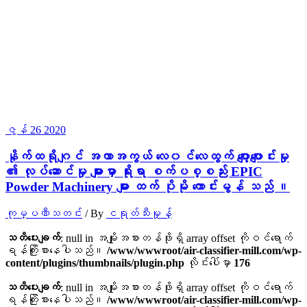
ဇွန်
26
2020
နိုက်ထရိုဂျင် အကာအကွယ် လေ၀င်လေထွက် ပျော့ပျောင်းမှု
၏ လုပ်ဆောင်မှု များမှာ ရိုးရာ စက်ပစ္စည်း EPIC
Powder Machinery များ ထက် ပိုမို ကောင်းမွန် သည် ။
ကုမ္ပဏီသတင်း
/ By
ငရုတ်သီးမှုန့်
သတိပေးချက်
: null in အမျိုးအစားတန်ဖိုးရှိ array offset ကိုဝင်ရောက်
ရန်ကြိုးစားနေပါသည်။
/www/wwwroot/air-classifier-mill.com/wp-
content/plugins/thumbnails/plugin.php
လိုင်းပေါ်မှာ
176
သတိပေးချက်
: null in အမျိုးအစားတန်ဖိုးရှိ array offset ကိုဝင်ရောက်
ရန်ကြိုးစားနေပါသည်။
/www/wwwroot/air-classifier-mill.com/wp-