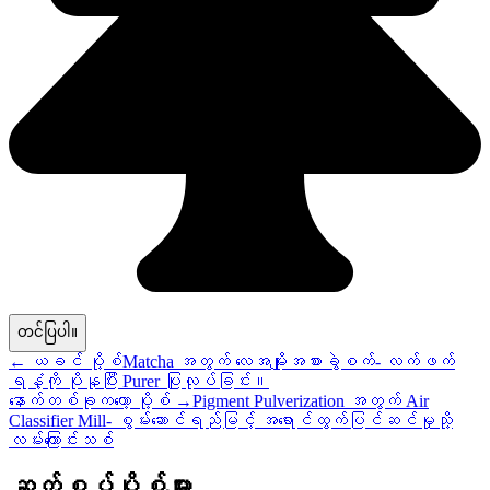
←
ယခင် ပို့စ်
Matcha အတွက် လေအမျိုးအစားခွဲစက်- လက်ဖက်
ရနံ့ကို ပိုနုပြီး Purer ပြုလုပ်ခြင်း။
နောက်တစ်ခုကတော့ ပို့စ်
→
Pigment Pulverization အတွက် Air
Classifier Mill- စွမ်းဆောင်ရည်မြင့် အရောင်ထွက်ပြင်ဆင်မှုသို့
လမ်းကြောင်းသစ်
ဆက်စပ်ပို့စ်များ