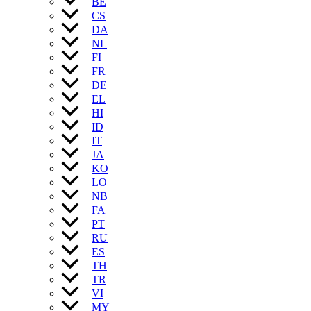
BE
CS
DA
NL
FI
FR
DE
EL
HI
ID
IT
JA
KO
LO
NB
FA
PT
RU
ES
TH
TR
VI
MY