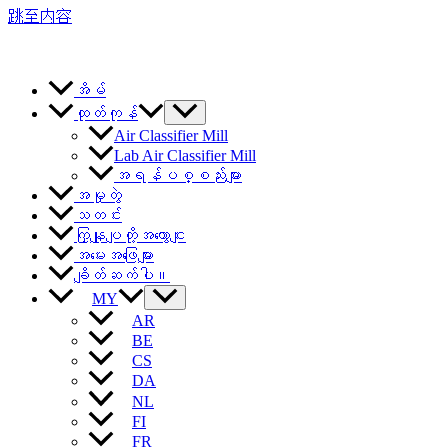
跳至内容
အိမ်
ထုတ်ကုန်
Air Classifier Mill
Lab Air Classifier Mill
အရန်ပစ္စည်းများ
အမှုတွဲ
သတင်း
ကြှနျုပျတို့အကွောငျး
အမေးအဖြေများ
ချိတ်ဆက်ပါ။
MY
AR
BE
CS
DA
NL
FI
FR