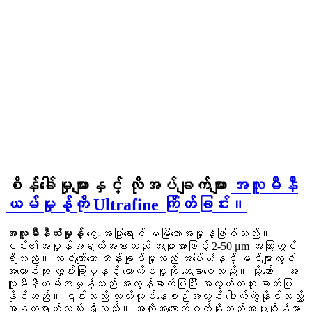
စိန်ခေါ်မှုများနှင့် လိုအပ်ချက်များ
အလူမီနီ
ယမ်မှုန့်ကို Ultrafine ကြိတ်ခြင်း။
အလူမီနီယံမှုန့်
ငွေ-အဖြူရောင် မမြဲသောအမှုန့်ဖြစ်သည်။
၎င်း၏အမှုန်အရွယ်အစားသည် အများအားဖြင့် 2-50 μm အကြားတွင်
ရှိသည်။ သင့်လျော်သော ထိန်းချုပ်မှုသည် အပေါ်ယံနှင့် မှင်များတွင်
အကောင်းဆုံး လွှမ်းခြုံမှုနှင့် တောက်ပမှုကို သေချာစေသည်။ သို့သော်၊ အ
လူမီနီယမ်အမှုန့်သည် အလွန်ဓာတ်ပြုပြီး အလွယ်တကူ ဓာတ်ပြု
နိုင်သည်။ ၎င်းသည် ထုတ်လုပ်နေစဉ်အတွင်း ပေါက်ကွဲနိုင်သည့်
အန္တရာယ်လည်း ရှိသည်။ အလိုအလျောက်စက်နှိုးသည့်အပူချိန်မှာ