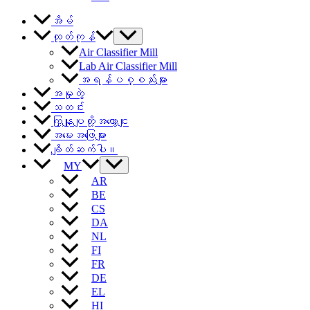
အိမ်
ထုတ်ကုန်
Air Classifier Mill
Lab Air Classifier Mill
အရန်ပစ္စည်းများ
အမှုတွဲ
သတင်း
ကြှနျုပျတို့အကွောငျး
အမေးအဖြေများ
ချိတ်ဆက်ပါ။
MY
AR
BE
CS
DA
NL
FI
FR
DE
EL
HI