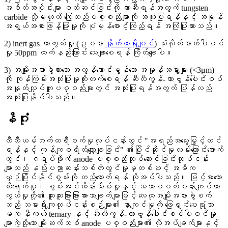
အစိတ်အပိုင်းများ ဝတ်ဆင်ခြင်းကို တားဆီးရန်အတွက် tungsten
carbide သို့မဟုတ် ကြွေထည်ပစ္စည်းများကို အသုံးပြုရန်နှင့် အမှုန်
အရွယ်အစားဖြန့်ဖြူးမှုကို ပုံမှန်စောင့်ကြည့်ရန် အကြံပြုထားသည်။
2) inert gas ကာကွယ်မှု (ဥပမာ
နိုက်ထရိုဂျင်
) သံလိုက်ဓာတ်ပါဝင်
မှု 50ppm ထက်နည်းကြောင်း သေချာစေရန် ကြိတ်ချေပါ။
3) အမျိုးအစားခွဲထားသော အလွန်ကောင်းမွန်သော အမှုန်အမွှားများ (<3μm)
ကို ကုန်ကြမ်းအသုံးပြုမှုတိုးတက်စေရန် ဆီလီကွန်-ကာဗွန်ပေါင်းစပ်
အနုတ်လျှပ်ကူးပစ္စည်းများတွင် အသုံးပြုရန်အတွက် ပြန်လည်
အသုံးပြုနိုင်ပါသည်။
နိဂုံး
လီသီယမ်ဘက်ထရီစက်မှုလုပ်ငန်းတွင် "အရည်အသွေးမြှင့်တင်
ရန်နှင့် ကုန်ကျစရိတ်လျှော့ချခြင်း" ၏ပြိုင်ဆိုင်မှုလမ်းကြောင်းအောက်
တွင်၊ ဂရပ်ဖိုက် anode ပစ္စည်းလုပ်ဆောင်ခြင်းလုပ်ငန်း
များသည် နည်းပညာဆန်းသစ်တီထွင်မှုမှတစ်ဆင့် အဓိက
ယှဉ်ပြိုင်နိုင်စွမ်းကို တည်ဆောက်ရန် လိုအပ်ပါသည်။ မြင့်မားသော
ထိရောက်မှု၊ စွမ်းအင်ထိန်းသိမ်းမှုနှင့် သဘာဝပတ်ဝန်းကျင်ကာ
ကွယ်မှုတို့၏ ထူးထူးခြားခြားအားသာချက်များဖြင့် လေထုအမျိုးအစားခွဲစက်
သည် သမားရိုးကျလုပ်ငန်းစဉ်များ၏ နာကျင်မှုကို ဖြေရှင်းပေးရုံသာ
မက နီကယ် ternary နှင့် ဆီလီကွန်-ကာဗွန်ပေါင်းစပ်ပါဝင်မှု
များကဲ့သို့သော မျိုးဆက်သစ် anode ပစ္စည်းများ၏ လိုအပ်ချက်များနှင့်