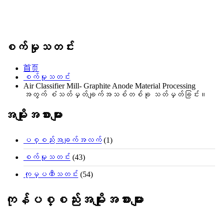
စက်မှုသတင်း
首页
စက်မှုသတင်း
Air Classifier Mill- Graphite Anode Material Processing
အတွက် စံသတ်မှတ်ချက်အသစ်တစ်ခု သတ်မှတ်ခြင်း။
အမျိုးအစားများ
ပစ္စည်းအချက်အလက်
(1)
စက်မှုသတင်း
(43)
ကုမ္ပဏီသတင်း
(54)
ကုန်ပစ္စည်းအမျိုးအစားများ