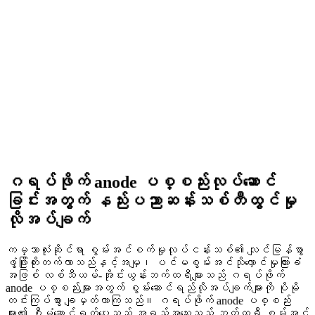
ဂရပ်ဖိုက် anode ပစ္စည်းလုပ်ဆောင်
ခြင်းအတွက် နည်းပညာဆန်းသစ်တီထွင်မှု
လိုအပ်ချက်
ကမ္ဘာလုံးဆိုင်ရာ စွမ်းအင်စက်မှုလုပ်ငန်းသစ်၏ လျင်မြန်စွာ
ဖွံ့ဖြိုးတိုးတက်လာသည်နှင့်အမျှ၊ ပင်မစွမ်းအင်သိုလှောင်မှုကြားခံ
အဖြစ် လစ်သီယမ်-အိုင်းယွန်းဘက်ထရီများသည် ဂရပ်ဖိုက်
anode ပစ္စည်းများအတွက် စွမ်းဆောင်ရည်လိုအပ်ချက်များကို ပိုမို
တင်းကြပ်စွာ ချမှတ်လာကြသည်။ ဂရပ်ဖိုက် anode ပစ္စည်း
များ၏ စီမံဆောင်ရွက်ပေးသည့် အရည်အသွေးသည် ဘက်ထရီ စွမ်းအင်