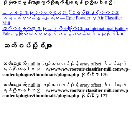
ပိုမိုကောင်းမွန်သောစျေးကွက်သို့ရောက်ရှိစေရန် ကူညီပေးပါမည်။
←
ယခင် စာမူ
စက်ပစ္စည်းအင်္ဂါရပ်များနှင့် ဘေးကင်းသော
လည်ပတ်မှုလမ်းညွှန်ချက်များ — Epic Powder မှ Air Classifier
Mill
နောက်တစ်ခုကတော့ စာမူ
→
17 ကြိမ်မြောက် China International Battery
Fair - ဖွံ့ဖြိုးတိုးတက်မှုအတွက် အခွင့်အလမ်းများကို ရယူလိုက်ပါ။
ဆက်စပ်ပို့စ်များ
သတိပေးချက်
: null in အမျိုးအစားတန်ဖိုးရှိ array offset ကိုဝင်ရောက်
ရန်ကြိုးစားနေပါသည်။
/www/wwwroot/air-classifier-mill.com/wp-
content/plugins/thumbnails/plugin.php
လိုင်းပေါ်မှာ
176
သတိပေးချက်
: null in အမျိုးအစားတန်ဖိုးရှိ array offset ကိုဝင်ရောက်
ရန်ကြိုးစားနေပါသည်။
/www/wwwroot/air-classifier-mill.com/wp-
content/plugins/thumbnails/plugin.php
လိုင်းပေါ်မှာ
177