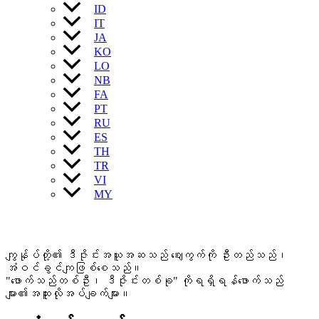
ID
IT
JA
KO
LO
NB
FA
PT
RU
ES
TH
TR
VI
MY
ကျွန်ုပ်တို့၏ ဒီဇိုင်းအယူအဆသည် ဈေးကွက်ကို ဦးတည်သည်၊
အံဝင်ခွင်ကျဖြစ်စေသည်။
"ဖောက်သည်တစ်ဦး၊ ဒီဇိုင်းတစ်ခု" ကိုရရှိရန်ဖောက်သည်
များ၏အထူးလိုအပ်ချက်များ။