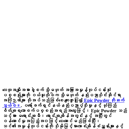
လေထုအမျိုးအစားခွဲစက် သို့မဟုတ် အခြားအမှုန့်လုပ်ငန်းသုံး
ပစ္စည်းများကို ဝယ်ယူလိုပါက သို့မဟုတ် နည်းပညာပိုင်းဆိုင်ရာ
အကြံဉာဏ်များ လိုအပ်သည်ဖြစ်စေ ကျေးဇူးပြု၍
Epic Powder ကိုဆက်
သွယ်ပါ။
. ပရော်ဖက်ရှင်နယ်နည်းပညာပံ့ပိုးမှုနှင့် ယုံကြည်
စိတ်ချရသောစက်ပစ္စည်းအရည်အသွေးဖြင့်၊ Epic Powder သည်
သင့်အား မရောင်းချမီ၊ ရောင်းချချိန်အတွင်းနှင့် အပြီးတွင်
ဝန်ဆောင်မှုအပြည့်အ၀ဖြင့် ပေးဆောင်မည်ဖြစ်ပြီး၊
သင်၏အမှုန့်လုပ်ငန်းကို ပိုမိုမြင့်မားသောစံချိန်စံညွှန်းများနှင့်