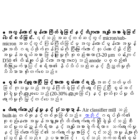
● အလွန်ကောင်းမွန်သော ကြိတ်ခွဲခြင်းနှင့် တိကျသော အမျိုးအစားခွဲခြင်း
ပေါင်းစပ်ခြင်း-
၎င်းသည် အဆင့်တစ်ဆင့်တွင် micron/sub-
micron အဆင့်တွင် ကြမ်းကြိတ်ခြင်းမှ အလွန်ကောင်းမွန်သော အမှုန့်
များအထိ ဂရပ်ဖိုက်ကုန်ကြမ်းကို ပြီးမြောက်အောင် လုပ်ဆောင်နိုင်ပြီး
အမှုန်အရွယ်အစား ဖြန့်ဖြူးမှုကို စုစည်းထားကာ (3-20 μm ဝန်းကျင်
D50 ၏ ထိန်းချုပ်နိုင်သော အကွာအဝေး) သည် anode ပစ္စည်း၏
သီးခြားမျက်နှာပြင်ဧရိယာ၏ နှိပ်သိပ်သည်းဆနှင့် ညီညွတ်မှုကို
သိသိသာသာ တိုးတက်စေသည်။
● စွမ်းအင်ချွေတာပြီး မြင့်မားသော စွမ်းဆောင်ရည်-
အဆင့်သတ်မှတ်
ခြင်း ကုသမှုသည် အလွန်ကြိတ်ခွဲခြင်းကို ရှောင်ကြဉ်ပြီး စွမ်းအင်
သုံးစွဲမှုကို လျှော့ချပေးသည် (20-30% လျှော့ချခြင်း) နှင့် ထုတ်လုပ်မှု ထိ
ရောက်မှုကို မြှင့်တင်ပေးသည်။
● ထိရောက်သော ပျံ့နှံ့မှုနှင့် ပုံသဏ္ဍာန်-
Air classifier mill သည်
built-in တစ်ခုနှင့်တစ်ခုဖြစ်သည်။
တာဘိုင်
ဂရပ်ဖိုက်၏
စုစည်းနေသော အမှုန်အမွှားများကို ထိထိရောက်ရောက် ဖြိုခွဲနိုင်သည့် စီး
ဆင်းမှုလမ်းညွှန်ကိရိယာ နှင့် အမျိုးအစားခွဲကိရိယာ။ သက်ရောက်မှု
နှင့် ဖြတ်တောက်ခြင်း၏ သက်ရောက်မှုအားဖြင့် ၎င်းသည် အမှုန်များကို
ပုံသွင်းနိုင်သည်။ ဥပမာအားဖြင့်၊ ၎င်းသည် ဘက်ထရီ၏စွမ်း