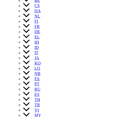
BE
CS
DA
NL
FI
FR
DE
EL
HI
ID
IT
JA
KO
LO
NB
FA
PT
RU
ES
TH
TR
VI
MY