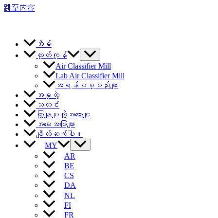
跳至内容
အိမ်
ထုတ်ကုန်
Air Classifier Mill
Lab Air Classifier Mill
အရန်ပစ္စည်းများ
အမှုတွဲ
သတင်း
ကြှနျုပျတို့အကွောငျး
အမေးအဖြေများ
ချိတ်ဆက်ပါ။
MY
AR
BE
CS
DA
NL
FI
FR