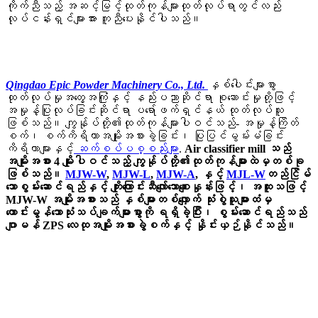
ကိုက်ညီသည့် အဆင့်မြင့်ထုတ်ကုန်များထုတ်လုပ်ရာတွင်လည်း
လုပ်ငန်းရှင်များအား ကူညီပေးနိုင်ပါသည်။
Qingdao Epic Powder Machinery Co., Ltd.
နှစ်ပေါင်းများစွာ
ထုတ်လုပ်မှုအတွေ့အကြုံနှင့် နည်းပညာဆိုင်ရာ စုဆောင်းမှုတို့ဖြင့်
အမှုန့်ပြုလုပ်ခြင်းဆိုင်ရာ ပရော်ဖက်ရှင်နယ် ထုတ်လုပ်သူ
ဖြစ်သည်။ ကျွန်ုပ်တို့၏ထုတ်ကုန်များပါဝင်သည်- အမှုန့်ကြိတ်
စက်၊ စက်ကိရိယာအမျိုးအစားခွဲခြင်း၊ ပြုပြင်မွမ်းမံခြင်း
ကိရိယာများနှင့်
ဆက်စပ်ပစ္စည်းများ
.
Air classifier mill သည်
အမျိုးအစား 4 မျိုးပါဝင်သည့် ကျွန်ုပ်တို့၏ထုတ်ကုန်များထဲမှတစ်ခု
ဖြစ်သည်။
MJW-W
,
MJW-L
,
MJW-A
, နှင့်
MJL-W
တည်ငြိမ်
သောစွမ်းဆောင်ရည်နှင့် ကျိုးကြောင်းဆီလျော်သောစျေးနှုန်းဖြင့်၊ အထူးသဖြင့်
MJW-W အမျိုးအစားသည် နှစ်များတစ်လျှောက် သုံးစွဲသူများထံမှ
ကောင်းမွန်သောသုံးသပ်ချက်များစွာကို ရရှိခဲ့ပြီး၊ စွမ်းဆောင်ရည်သည်
ဂျာမန် ZPS လေထုအမျိုးအစားခွဲစက်နှင့် နှိုင်းယှဉ်နိုင်သည်။