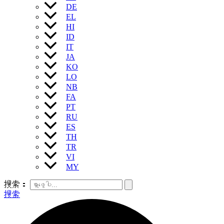
DE
EL
HI
ID
IT
JA
KO
LO
NB
FA
PT
RU
ES
TH
TR
VI
MY
搜索：
搜索