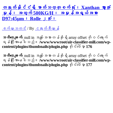
တရုတ်နိုင်ငံရှိ ဓာတ်သတ္တုစက်ရုံ၊ Xanthan သွားဖုံး
မှုန့်၊ အထွက် 500KG/H၊ အမှုန်အရွယ်အစား
D97:45μm၊ Rolle ၂စုံ၊
စက်မှုသတင်း
/ By
ငရုတ်သီးမှုန့်
သတိပေးချက်
: null in အမျိုးအစားတန်ဖိုးရှိ array offset ကိုဝင်ရောက်
ရန်ကြိုးစားနေပါသည်။
/www/wwwroot/air-classifier-mill.com/wp-
content/plugins/thumbnails/plugin.php
လိုင်းပေါ်မှာ
176
သတိပေးချက်
: null in အမျိုးအစားတန်ဖိုးရှိ array offset ကိုဝင်ရောက်
ရန်ကြိုးစားနေပါသည်။
/www/wwwroot/air-classifier-mill.com/wp-
content/plugins/thumbnails/plugin.php
လိုင်းပေါ်မှာ
177