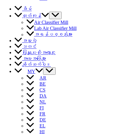
အိမ်
ထုတ်ကုန်
Air Classifier Mill
Lab Air Classifier Mill
အရန်ပစ္စည်းများ
အမှုတွဲ
သတင်း
ကြှနျုပျတို့အကွောငျး
အမေးအဖြေများ
ချိတ်ဆက်ပါ။
MY
AR
BE
CS
DA
NL
FI
FR
DE
EL
HI