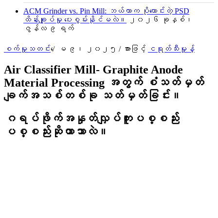
ACM Grinder vs. Pin Mill: ဘယ်ဟာက ပိုကောင်းတဲ့ PSD
ထိန်းချုပ်မှု ပေးစွမ်းနိုင်မလဲ။
၂၀၂၆ ခုနှစ်၊
ဇွန်လ ၉ ရက်
စက်မှုသတင်း
/
ေမ ၉၊​ ၂၀၂၅
/ အားဖြင့်
ငရုတ်သီးမှုန့်
Air Classifier Mill- Graphite Anode
Material Processing အတွက် စံသတ်မှတ်
ချက်အသစ်တစ်ခု သတ်မှတ်ခြင်း။
ဂရပ်ဖိုက်အနှုတ်လျှပ်ကူးပစ္စည်း
ပစ္စည်းဆိုတာဘာလဲ။