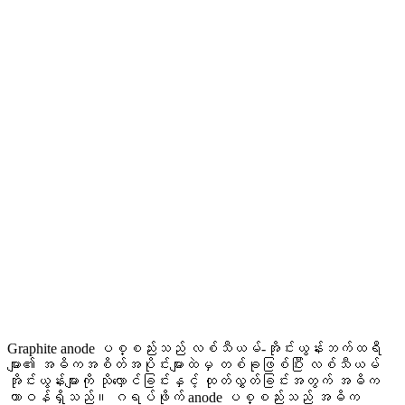
Graphite anode ပစ္စည်းသည် လစ်သီယမ်-အိုင်းယွန်းဘက်ထရီ
များ၏ အဓိကအစိတ်အပိုင်းများထဲမှ တစ်ခုဖြစ်ပြီး လစ်သီယမ်
အိုင်းယွန်းများကို သိုလှောင်ခြင်းနှင့် ထုတ်လွှတ်ခြင်းအတွက် အဓိက
တာဝန်ရှိသည်။ ဂရပ်ဖိုက် anode ပစ္စည်းသည် အဓိက