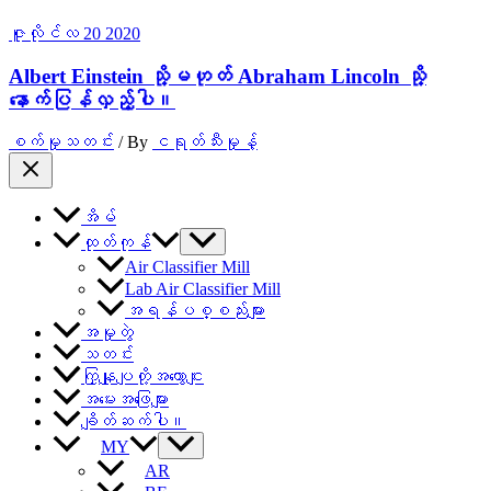
ဇူလိုင်လ
20
2020
Albert Einstein သို့မဟုတ် Abraham Lincoln သို့
နောက်ပြန်လှည့်ပါ။
စက်မှုသတင်း
/ By
ငရုတ်သီးမှုန့်
အိမ်
ထုတ်ကုန်
Air Classifier Mill
Lab Air Classifier Mill
အရန်ပစ္စည်းများ
အမှုတွဲ
သတင်း
ကြှနျုပျတို့အကွောငျး
အမေးအဖြေများ
ချိတ်ဆက်ပါ။
MY
AR