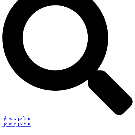
ကိုးကားရယူပါ။
ကိုးကားရယူပါ။