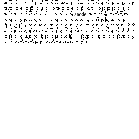
အားဖြင့် ဂရပ်ဖိုက်ဖြစ်ပြီး အထူးလုပ်ဆောင်ခြင်းနှင့် ကုသမှုခံယူ
ထားသော ဂရပ်ဖိုက်နှင့် သဘာဝဂရပ်ဖိုက်များ အတုပြုလုပ်ခြင်း
အပါအဝင်ဖြစ်သည်။ ဘက်ထရီ anode အတွင်းရှိ တက်ကြွသော
အရာဝတ္ထုအဖြစ်၊ ဂရပ်ဖိုက်သည် ၎င်း၏ထူးခြားသော အလွှာ
ဖွဲ့စည်းပုံမှတစ်ဆင့် အားသွင်းခြင်းနှင့် အားသွင်းစဉ်အတွင်း လီသီ
ယမ်အိုင်းယွန်း၏ နောက်ပြန်လှည့်နိုင်သော အထပ်ထပ်နှင့် လီသီယ
မ်အိုင်းယွန်းများကို ခွဲထုတ်နိုင်စေပြီး၊ ထို့ကြောင့် စွမ်းအင်သိုလှောင်မှု
နှင့် ထုတ်လွှတ်မှုကို လွယ်ကူချောမွေ့စေသည်။