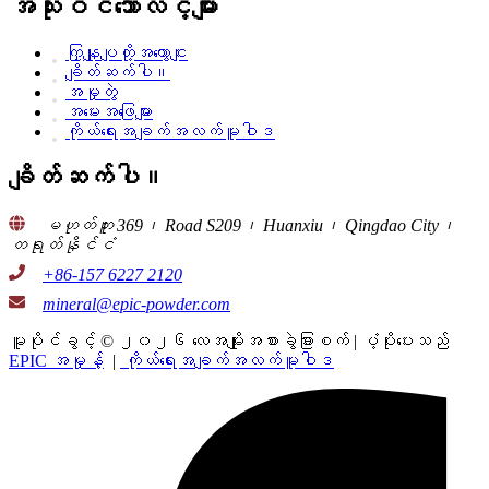
အသုံးဝင်သောလင့်များ
ကြှနျုပျတို့အကွောငျး
ချိတ်ဆက်ပါ။
အမှုတွဲ
အမေးအဖြေများ
ကိုယ်ရေးအချက်အလက်မူဝါဒ
ချိတ်ဆက်ပါ။
မဟုတ်ဘူး 369၊ Road S209၊ Huanxiu၊ Qingdao City၊
တရုတ်နိုင်ငံ
+86-157 6227 2120
mineral@epic-powder.com
မူပိုင်ခွင့် © ၂၀၂၆ လေအမျိုးအစားခွဲခြားစက် | ပံ့ပိုးပေးသည်
EPIC အမှုန့်
|
ကိုယ်ရေးအချက်အလက်မူဝါဒ