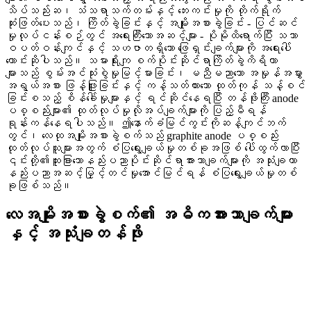
သိပ်သည်းဆ၊ သံသရာသက်တမ်းနှင့် ဘေးကင်းမှုကို တိုက်ရိုက်
ဆုံးဖြတ်ပေးသည်၊ ကြိတ်ခွဲခြင်းနှင့် အမျိုးအစားခွဲခြင်း - ပြင်ဆင်
မှုလုပ်ငန်းစဉ်တွင် အရေးကြီးသောအဆင့်များ - ပိုမိုထိရောက်ပြီး သဘာ
ဝပတ်ဝန်းကျင်နှင့် သဟဇာတရှိသော ဖြေရှင်းချက်များကို အရေးပေါ်
တောင်းဆိုပါသည်။ သမားရိုးကျ စက်ပိုင်းဆိုင်ရာကြိတ်ခွဲကိရိယာ
များသည် စွမ်းအင်သုံးစွဲမှုမြင့်မားခြင်း၊ မညီမညာသော အမှုန်အမွှား
အရွယ်အစား ဖြန့်ဖြူးခြင်းနှင့် ကန့်သတ်ထားသော ထုတ်ကုန် သန့်စင်
ခြင်းစသည့် စိန်ခေါ်မှုများနှင့် ရင်ဆိုင်နေရပြီး တန်ဖိုးကြီး anode
ပစ္စည်းများ၏ ထုတ်လုပ်မှုလိုအပ်ချက်များကို ပြည့်မီရန်
ရုန်းကန်နေရပါသည်။ ဤနောက်ခံမြင်ကွင်းကိုဆန့်ကျင်ဘက်
တွင်၊ လေထုအမျိုးအစားခွဲစက်သည် graphite anode ပစ္စည်း
ထုတ်လုပ်သူများအတွက် စံပြရွေးချယ်မှုတစ်ခုအဖြစ် ပေါ်ထွက်လာပြီး
၎င်းတို့၏ထူးခြားသောနည်းပညာပိုင်းဆိုင်ရာအားသာချက်များကို အသုံးချကာ
နည်းပညာအဆင့်မြှင့်တင်မှုအောင်မြင်ရန် စံပြရွေးချယ်မှုတစ်
ခုဖြစ်သည်။
လေအမျိုးအစားခွဲစက်၏ အဓိကအားသာချက်များ
နှင့် အသုံးချတန်ဖိုး