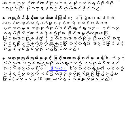
ဆောင်ရည်ကို ပိုကောင်းအောင်ပြုလုပ်ရန် လုံးပတ်ဂရပ်ဖိုက်ကို
"အာလူးကဲ့သို့" ပုံသဏ္ဍာန်အဖြစ် လုပ်ဆောင်နိုင်သည်။
● အပူချိန်နိမ့်သော လုပ်ဆောင်ခြင်း။
: အပြည့်အ၀အလုံပိတ်
လေ၀င်လေထွက်လည်ပတ်မှုစနစ်သည် စက်ပိုင်းဆိုင်ရာ
ပွတ်တိုက်မှုမှ အပူထုတ်လုပ်ခြင်းကို ရှောင်ရှားသည်။ ၎င်းသည်
ဂရပ်ဖိုက်ပုံဆောင်ခဲဖွဲ့စည်းပုံ၏ ခိုင်မာမှုကိုသေချာစေပြီး
မြင့်မားသောအပူချိန်ကြောင့် ဖြစ်ပေါ်လာသော ဓာတ်တိုးမှု သို့မဟုတ် အလွှာ
ဆိုင်ရာချို့ယွင်းချက်များကို လျှော့ချပေးပြီး ဘက်ထရီ၏ အားသွင်းခြင်းနှင့်
အားပြန်သွင်းခြင်းတို့ကို တည်ငြိမ်စေသည်။
● သတ္တုညစ်ညမ်းမှုနှင့် မြင့်မားသောသန့်စင်မှု မရှိပါ-
သံနှင့်
သံကဲ့သို့သော အညစ်အကြေးများကို ဖယ်ရှားပေးသည့် သတ္တုမီဒီယာနှင့်
အဆက်အသွယ်မရှိပါ။
နီကယ်၊
ပါဝါဘက်ထရီများ၏ ပစ္စည်း
သန့်ရှင်းမှုအတွက် တင်းကြပ်သောလိုအပ်ချက်များကို ဖြည့်ဆည်းပေး
ခြင်း (သံပါဝင်မှု 10 ppm အောက်တွင် ထိန်းချုပ်နိုင်သည်)။