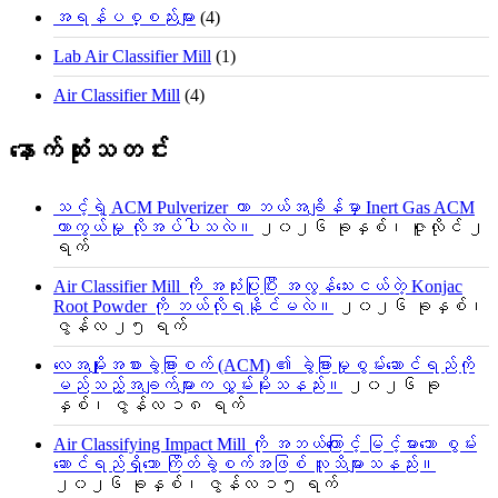
အရန်ပစ္စည်းများ
(4)
Lab Air Classifier Mill
(1)
Air Classifier Mill
(4)
နောက်ဆုံးသတင်း
သင့်ရဲ့ ACM Pulverizer ဟာ ဘယ်အချိန်မှာ Inert Gas ACM
ကာကွယ်မှု လိုအပ်ပါသလဲ။
၂၀၂၆ ခုနှစ်၊ ဇူလိုင် ၂
ရက်
Air Classifier Mill ကို အသုံးပြုပြီး အလွန်သေးငယ်တဲ့ Konjac
Root Powder ကို ဘယ်လိုရနိုင်မလဲ။
၂၀၂၆ ခုနှစ်၊
ဇွန်လ ၂၅ ရက်
လေအမျိုးအစားခွဲခြားစက် (ACM) ၏ ခွဲခြားမှုစွမ်းဆောင်ရည်ကို
မည်သည့်အချက်များက လွှမ်းမိုးသနည်း။
၂၀၂၆ ခု
နှစ်၊ ဇွန်လ ၁၈ ရက်
Air Classifying Impact Mill ကို အဘယ်ကြောင့် မြင့်မားသော စွမ်း
ဆောင်ရည်ရှိသော ကြိတ်ခွဲစက်အဖြစ် လူသိများသနည်း။
၂၀၂၆ ခုနှစ်၊ ဇွန်လ ၁၅ ရက်