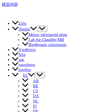
跳至内容
Σπίτι
Προϊόν
Μύλος ταξινομητή αέρα
Lab Air Classifier Mill
Βοηθητικός εξοπλισμός
Υποθέσεις
Νέα
μας
ερωτήσεις
συνδέω
EL
AR
BE
CS
DA
NL
FI
FR