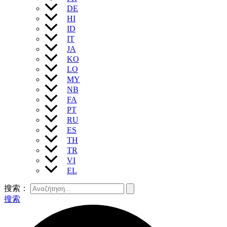
DE
HI
ID
IT
JA
KO
LO
MY
NB
FA
PT
RU
ES
TH
TR
VI
EL
搜索：
搜索