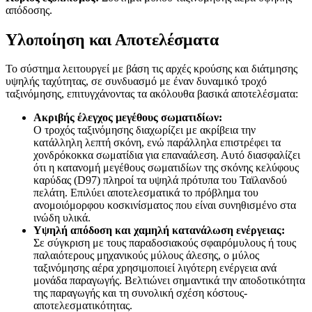
απόδοσης.
Υλοποίηση και Αποτελέσματα
Το σύστημα λειτουργεί με βάση τις αρχές κρούσης και διάτμησης
υψηλής ταχύτητας, σε συνδυασμό με έναν δυναμικό τροχό
ταξινόμησης, επιτυγχάνοντας τα ακόλουθα βασικά αποτελέσματα:
Ακριβής έλεγχος μεγέθους σωματιδίων:
Ο τροχός ταξινόμησης διαχωρίζει με ακρίβεια την
κατάλληλη λεπτή σκόνη, ενώ παράλληλα επιστρέφει τα
χονδρόκοκκα σωματίδια για επαναάλεση. Αυτό διασφαλίζει
ότι η κατανομή μεγέθους σωματιδίων της σκόνης κελύφους
καρύδας (D97) πληροί τα υψηλά πρότυπα του Ταϊλανδού
πελάτη. Επιλύει αποτελεσματικά το πρόβλημα του
ανομοιόμορφου κοσκινίσματος που είναι συνηθισμένο στα
ινώδη υλικά.
Υψηλή απόδοση και χαμηλή κατανάλωση ενέργειας:
Σε σύγκριση με τους παραδοσιακούς σφαιρόμυλους ή τους
παλαιότερους μηχανικούς μύλους άλεσης, ο μύλος
ταξινόμησης αέρα χρησιμοποιεί λιγότερη ενέργεια ανά
μονάδα παραγωγής. Βελτιώνει σημαντικά την αποδοτικότητα
της παραγωγής και τη συνολική σχέση κόστους-
αποτελεσματικότητας.