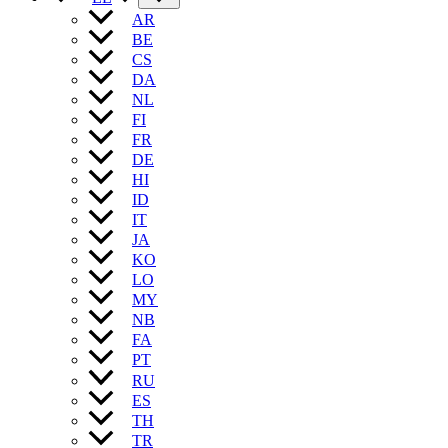
AR
BE
CS
DA
NL
FI
FR
DE
HI
ID
IT
JA
KO
LO
MY
NB
FA
PT
RU
ES
TH
TR