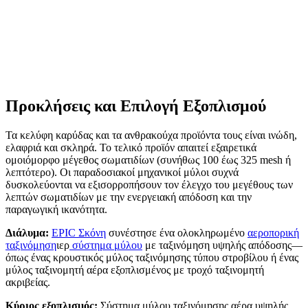
Προκλήσεις και Επιλογή Εξοπλισμού
Τα κελύφη καρύδας και τα ανθρακούχα προϊόντα τους είναι ινώδη,
ελαφριά και σκληρά. Το τελικό προϊόν απαιτεί εξαιρετικά
ομοιόμορφο μέγεθος σωματιδίων (συνήθως 100 έως 325 mesh ή
λεπτότερο). Οι παραδοσιακοί μηχανικοί μύλοι συχνά
δυσκολεύονται να εξισορροπήσουν τον έλεγχο του μεγέθους των
λεπτών σωματιδίων με την ενεργειακή απόδοση και την
παραγωγική ικανότητα.
Διάλυμα:
EPIC Σκόνη
συνέστησε ένα ολοκληρωμένο
αεροπορική
ταξινόμηση
ιερ
σύστημα μύλου
με ταξινόμηση υψηλής απόδοσης—
όπως ένας κρουστικός μύλος ταξινόμησης τύπου στροβίλου ή ένας
μύλος ταξινομητή αέρα εξοπλισμένος με τροχό ταξινομητή
ακριβείας.
Κύριος εξοπλισμός:
Σύστημα μύλου ταξινόμησης αέρα υψηλής