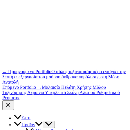
←
Προηγούμενο Portfolio
Ο μύλος ταξινόμησης αέρα ενισχύει την
λεπτή επεξεργασία του μαύρου άνθρακα πυρόλυσης στη Μέση
Ανατολή
Επόμενο Portfolio
→
Μαλαισία Πελάτη Χρήσης Μύλου
Ταξινόμησης Αέρα για Υπερλεπτή Σκόνη Αλατιού Ρυθμιστικού
Ρεύματος
Σπίτι
Προϊόν