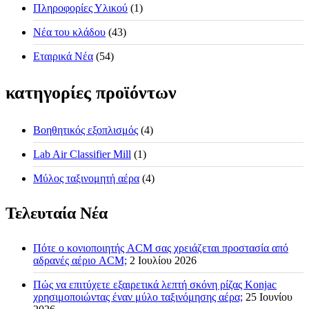
Πληροφορίες Υλικού
(1)
Νέα του κλάδου
(43)
Εταιρικά Νέα
(54)
κατηγορίες προϊόντων
Βοηθητικός εξοπλισμός
(4)
Lab Air Classifier Mill
(1)
Μύλος ταξινομητή αέρα
(4)
Τελευταία Νέα
Πότε ο κονιοποιητής ACM σας χρειάζεται προστασία από
αδρανές αέριο ACM;
2 Ιουλίου 2026
Πώς να επιτύχετε εξαιρετικά λεπτή σκόνη ρίζας Konjac
χρησιμοποιώντας έναν μύλο ταξινόμησης αέρα;
25 Ιουνίου