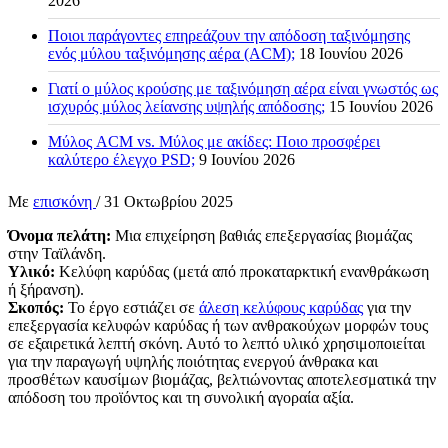
2026
Ποιοι παράγοντες επηρεάζουν την απόδοση ταξινόμησης
ενός μύλου ταξινόμησης αέρα (ACM);
18 Ιουνίου 2026
Γιατί ο μύλος κρούσης με ταξινόμηση αέρα είναι γνωστός ως
ισχυρός μύλος λείανσης υψηλής απόδοσης;
15 Ιουνίου 2026
Μύλος ACM vs. Μύλος με ακίδες: Ποιο προσφέρει
καλύτερο έλεγχο PSD;
9 Ιουνίου 2026
Με
επισκόνη
/
31 Οκτωβρίου 2025
Όνομα πελάτη:
Μια επιχείρηση βαθιάς επεξεργασίας βιομάζας
στην Ταϊλάνδη.
Υλικό:
Κελύφη καρύδας (μετά από προκαταρκτική ενανθράκωση
ή ξήρανση).
Σκοπός:
Το έργο εστιάζει σε
άλεση κελύφους καρύδας
για την
επεξεργασία κελυφών καρύδας ή των ανθρακούχων μορφών τους
σε εξαιρετικά λεπτή σκόνη. Αυτό το λεπτό υλικό χρησιμοποιείται
για την παραγωγή υψηλής ποιότητας ενεργού άνθρακα και
προσθέτων καυσίμων βιομάζας, βελτιώνοντας αποτελεσματικά την
απόδοση του προϊόντος και τη συνολική αγοραία αξία.