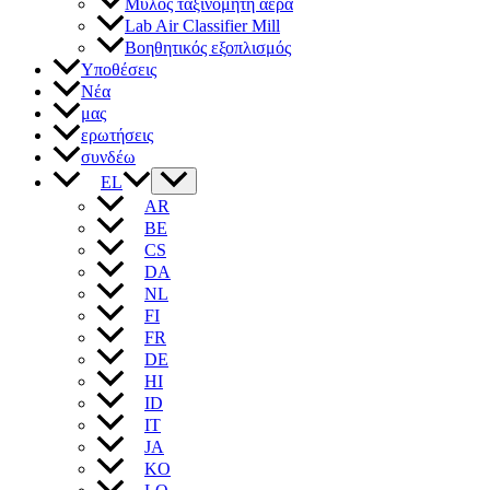
Μύλος ταξινομητή αέρα
Lab Air Classifier Mill
Βοηθητικός εξοπλισμός
Υποθέσεις
Νέα
μας
ερωτήσεις
συνδέω
EL
AR
BE
CS
DA
NL
FI
FR
DE
HI
ID
IT
JA
KO