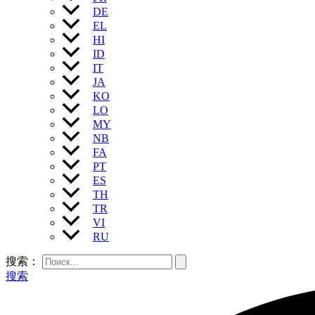
DE
EL
HI
ID
IT
JA
KO
LO
MY
NB
FA
PT
ES
TH
TR
VI
RU
搜索：
搜索