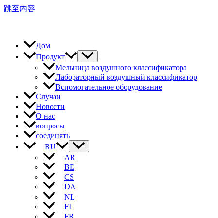
跳至内容
Дом
Продукт
Мельница воздушного классификатора
Лабораторный воздушный классификатор
Вспомогательное оборудование
Случаи
Новости
О нас
вопросы
соединять
RU
AR
BE
CS
DA
NL
FI
FR