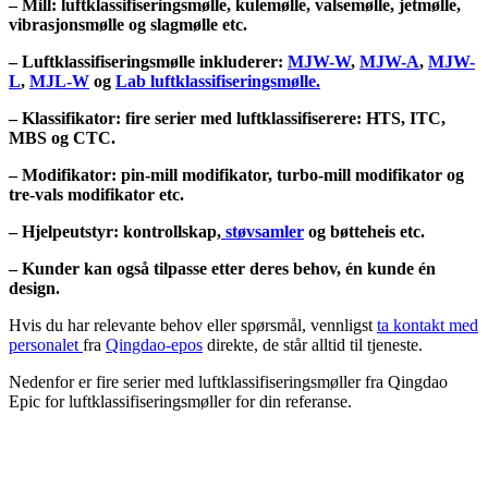
– Mill: luftklassifiseringsmølle, kulemølle, valsemølle, jetmølle,
vibrasjonsmølle og slagmølle etc.
–
Luftklassifiseringsmølle inkluderer:
MJW-W
,
MJW-A
,
MJW-
L
,
MJL-W
og
Lab luftklassifiseringsmølle.
– Klassifikator: fire serier med luftklassifiserere: HTS, ITC,
MBS og CTC.
– Modifikator: pin-mill modifikator, turbo-mill modifikator og
tre-vals modifikator etc.
– Hjelpeutstyr: kontrollskap,
støvsamler
og bøtteheis etc.
– Kunder kan også tilpasse etter deres behov, én kunde én
design.
Hvis du har relevante behov eller spørsmål, vennligst
ta kontakt med
personalet
fra
Qingdao-epos
direkte, de står alltid til tjeneste.
Nedenfor er fire serier med luftklassifiseringsmøller fra Qingdao
Epic for luftklassifiseringsmøller for din referanse.