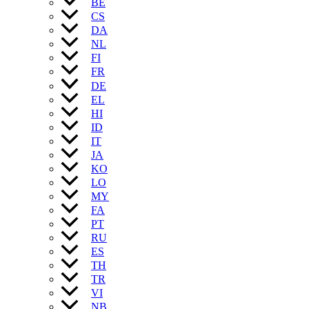
BE
CS
DA
NL
FI
FR
DE
EL
HI
ID
IT
JA
KO
LO
MY
FA
PT
RU
ES
TH
TR
VI
NB