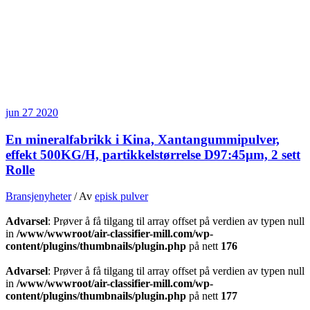
jun
27
2020
En mineralfabrikk i Kina, Xantangummipulver,
effekt 500KG/H, partikkelstørrelse D97:45μm, 2 sett
Rolle
Bransjenyheter
/ Av
episk pulver
Advarsel
: Prøver å få tilgang til array offset på verdien av typen null
in
/www/wwwroot/air-classifier-mill.com/wp-
content/plugins/thumbnails/plugin.php
på nett
176
Advarsel
: Prøver å få tilgang til array offset på verdien av typen null
in
/www/wwwroot/air-classifier-mill.com/wp-
content/plugins/thumbnails/plugin.php
på nett
177