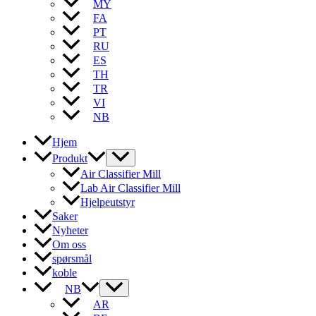
MY
FA
PT
RU
ES
TH
TR
VI
NB
Hjem
Produkt
Air Classifier Mill
Lab Air Classifier Mill
Hjelpeutstyr
Saker
Nyheter
Om oss
spørsmål
koble
NB
AR