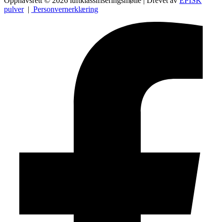
Opphavsrett © 2026 luftklassifiseringsmølle | Drevet av
EPISK
pulver
|
Personvernerklæring