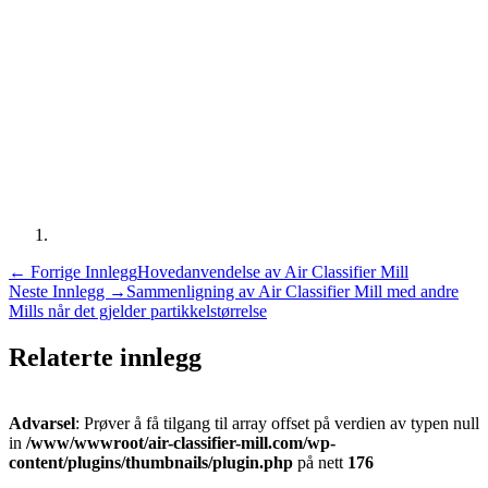
←
Forrige Innlegg
Hovedanvendelse av Air Classifier Mill
Neste Innlegg
→
Sammenligning av Air Classifier Mill med andre
Mills når det gjelder partikkelstørrelse
Relaterte innlegg
Advarsel
: Prøver å få tilgang til array offset på verdien av typen null
in
/www/wwwroot/air-classifier-mill.com/wp-
content/plugins/thumbnails/plugin.php
på nett
176