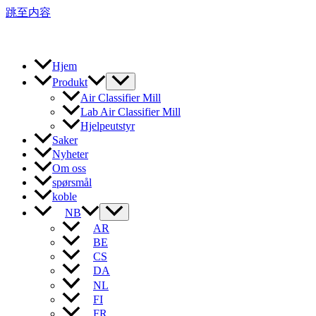
跳至内容
Hjem
Produkt
Air Classifier Mill
Lab Air Classifier Mill
Hjelpeutstyr
Saker
Nyheter
Om oss
spørsmål
koble
NB
AR
BE
CS
DA
NL
FI
FR