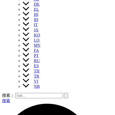
DE
EL
HI
ID
IT
JA
KO
LO
MY
FA
PT
RU
ES
TH
TR
VI
NB
搜索：
搜索