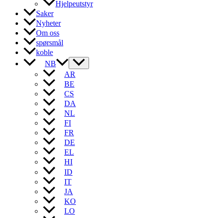
Hjelpeutstyr
Saker
Nyheter
Om oss
spørsmål
koble
NB
AR
BE
CS
DA
NL
FI
FR
DE
EL
HI
ID
IT
JA
KO
LO