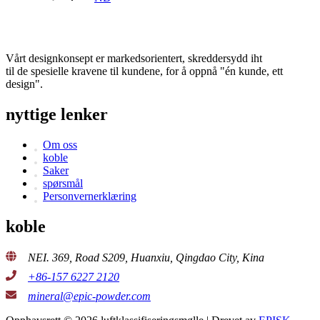
Vårt designkonsept er markedsorientert, skreddersydd iht
til de spesielle kravene til kundene, for å oppnå "én kunde, ett
design".
nyttige lenker
Om oss
koble
Saker
spørsmål
Personvernerklæring
koble
NEI. 369, Road S209, Huanxiu, Qingdao City, Kina
+86-157 6227 2120
mineral@epic-powder.com