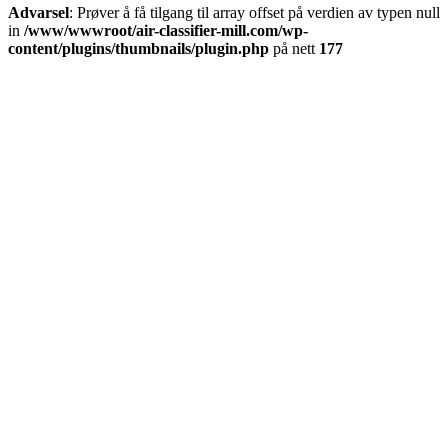
Advarsel
: Prøver å få tilgang til array offset på verdien av typen null
in
/www/wwwroot/air-classifier-mill.com/wp-
content/plugins/thumbnails/plugin.php
på nett
177