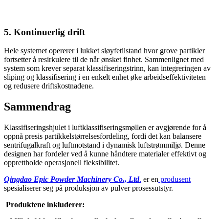
5. Kontinuerlig drift
Hele systemet opererer i lukket sløyfetilstand hvor grove partikler
fortsetter å resirkulere til de når ønsket finhet. Sammenlignet med
system som krever separat klassifiseringstrinn, kan integreringen av
sliping og klassifisering i en enkelt enhet øke arbeidseffektiviteten
og redusere driftskostnadene.
Sammendrag
Klassifiseringshjulet i luftklassifiseringsmøllen er avgjørende for å
oppnå presis partikkelstørrelsesfordeling, fordi det kan balansere
sentrifugalkraft og luftmotstand i dynamisk luftstrømmiljø. Denne
designen har fordeler ved å kunne håndtere materialer effektivt og
opprettholde operasjonell fleksibilitet.
Qingdao Epic Powder Machinery Co., Ltd
.
er en
produsent
spesialiserer seg på produksjon av pulver prosessutstyr.
Produktene inkluderer: