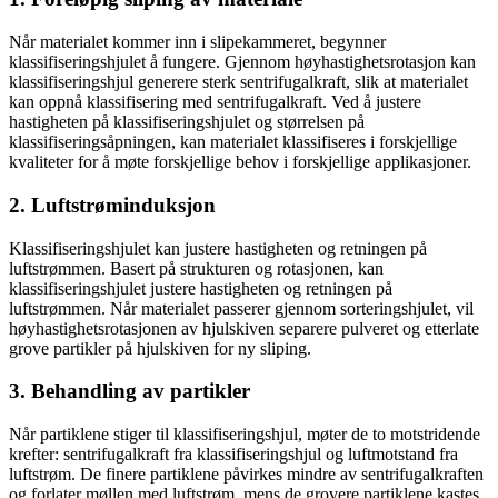
Når materialet kommer inn i slipekammeret, begynner
klassifiseringshjulet å fungere. Gjennom høyhastighetsrotasjon kan
klassifiseringshjul generere sterk sentrifugalkraft, slik at materialet
kan oppnå klassifisering med sentrifugalkraft. Ved å justere
hastigheten på klassifiseringshjulet og størrelsen på
klassifiseringsåpningen, kan materialet klassifiseres i forskjellige
kvaliteter for å møte forskjellige behov i forskjellige applikasjoner.
2. Luftstrøminduksjon
Klassifiseringshjulet kan justere hastigheten og retningen på
luftstrømmen. Basert på strukturen og rotasjonen, kan
klassifiseringshjulet justere hastigheten og retningen på
luftstrømmen. Når materialet passerer gjennom sorteringshjulet, vil
høyhastighetsrotasjonen av hjulskiven separere pulveret og etterlate
grove partikler på hjulskiven for ny sliping.
3. Behandling av partikler
Når partiklene stiger til klassifiseringshjul, møter de to motstridende
krefter: sentrifugalkraft fra klassifiseringshjul og luftmotstand fra
luftstrøm. De finere partiklene påvirkes mindre av sentrifugalkraften
og forlater møllen med luftstrøm, mens de grovere partiklene kastes