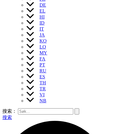
DE
EL
HI
ID
IT
JA
KO
LO
MY
FA
PT
RU
ES
TH
TR
VI
NB
搜索：
搜索