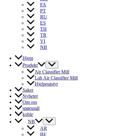
FA
PT
RU
ES
TH
TR
VI
NB
Hjem
Produkt
Air Classifier Mill
Lab Air Classifier Mill
Hjelpeutstyr
Saker
Nyheter
Om oss
spørsmål
koble
NB
AR
BE