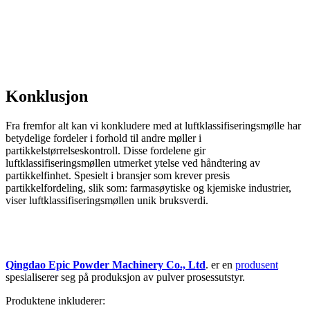
Konklusjon
Fra fremfor alt kan vi konkludere med at luftklassifiseringsmølle har
betydelige fordeler i forhold til andre møller i
partikkelstørrelseskontroll. Disse fordelene gir
luftklassifiseringsmøllen utmerket ytelse ved håndtering av
partikkelfinhet. Spesielt i bransjer som krever presis
partikkelfordeling, slik som: farmasøytiske og kjemiske industrier,
viser luftklassifiseringsmøllen unik bruksverdi.
Qingdao Epic Powder Machinery Co., Ltd
. er en
produsent
spesialiserer seg på produksjon av pulver prosessutstyr.
Produktene inkluderer: