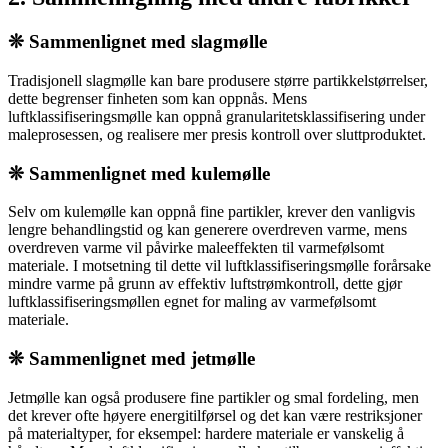
❊ Sammenlignet med slagmølle
Tradisjonell slagmølle kan bare produsere større partikkelstørrelser,
dette begrenser finheten som kan oppnås. Mens
luftklassifiseringsmølle kan oppnå granularitetsklassifisering under
maleprosessen, og realisere mer presis kontroll over sluttproduktet.
❊
Sammenlignet med kulemølle
Selv om kulemølle kan oppnå fine partikler, krever den vanligvis
lengre behandlingstid og kan generere overdreven varme, mens
overdreven varme vil påvirke maleeffekten til varmefølsomt
materiale. I motsetning til dette vil luftklassifiseringsmølle forårsake
mindre varme på grunn av effektiv luftstrømkontroll, dette gjør
luftklassifiseringsmøllen egnet for maling av varmefølsomt
materiale.
❊
Sammenlignet med jetmølle
Jetmølle kan også produsere fine partikler og smal fordeling, men
det krever ofte høyere energitilførsel og det kan være restriksjoner
på materialtyper, for eksempel: hardere materiale er vanskelig å