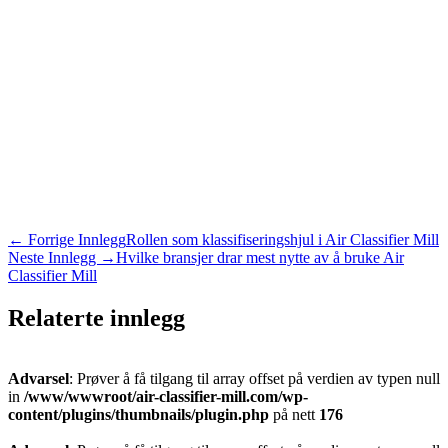
←
Forrige Innlegg
Rollen som klassifiseringshjul i Air Classifier Mill
Neste Innlegg
→
Hvilke bransjer drar mest nytte av å bruke Air
Classifier Mill
Relaterte innlegg
Advarsel
: Prøver å få tilgang til array offset på verdien av typen null
in
/www/wwwroot/air-classifier-mill.com/wp-
content/plugins/thumbnails/plugin.php
på nett
176