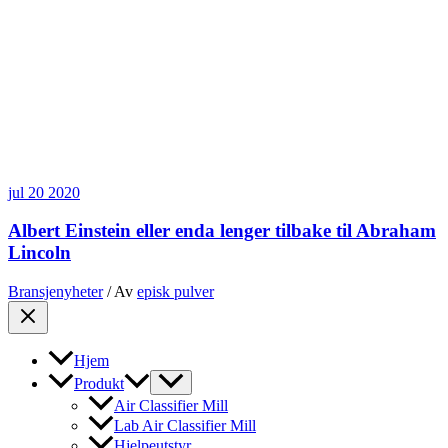
jul
20
2020
Albert Einstein eller enda lenger tilbake til Abraham
Lincoln
Bransjenyheter
/ Av
episk pulver
Hjem
Produkt
Air Classifier Mill
Lab Air Classifier Mill
Hjelpeutstyr