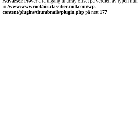
Advarsel
: Prøver å få tilgang til array offset på verdien av typen null
in
/www/wwwroot/air-classifier-mill.com/wp-
content/plugins/thumbnails/plugin.php
på nett
177