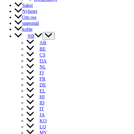
Saker
Nyheter
Om oss
spørsmål
koble
NB
AR
BE
CS
DA
NL
FI
FR
DE
EL
HI
ID
IT
JA
KO
LO
MY