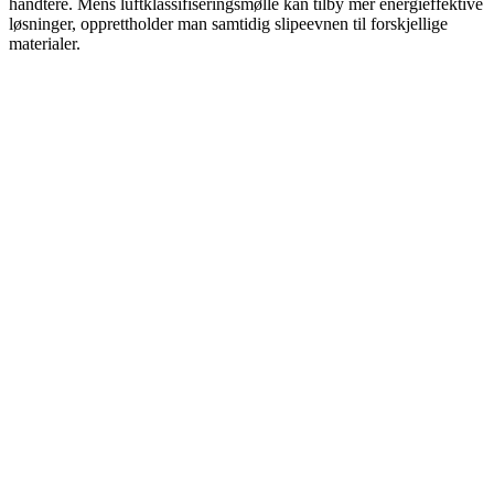
håndtere. Mens luftklassifiseringsmølle kan tilby mer energieffektive
løsninger, opprettholder man samtidig slipeevnen til forskjellige
materialer.