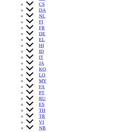
CS
DA
NL
FI
FR
DE
EL
HI
ID
IT
JA
KO
LO
MY
FA
PT
RU
ES
TH
TR
VI
NB