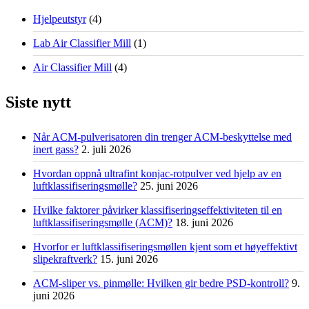
Hjelpeutstyr
(4)
Lab Air Classifier Mill
(1)
Air Classifier Mill
(4)
Siste nytt
Når ACM-pulverisatoren din trenger ACM-beskyttelse med
inert gass?
2. juli 2026
Hvordan oppnå ultrafint konjac-rotpulver ved hjelp av en
luftklassifiseringsmølle?
25. juni 2026
Hvilke faktorer påvirker klassifiseringseffektiviteten til en
luftklassifiseringsmølle (ACM)?
18. juni 2026
Hvorfor er luftklassifiseringsmøllen kjent som et høyeffektivt
slipekraftverk?
15. juni 2026
ACM-sliper vs. pinmølle: Hvilken gir bedre PSD-kontroll?
9.
juni 2026