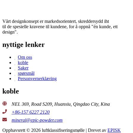
Vårt designkonsept er markedsorientert, skreddersydd iht
til de spesielle kravene til kundene, for å oppnå "én kunde, ett
design".
nyttige lenker
Om oss
koble
Saker
spørsmål
Personvernerklæring
koble
NEI. 369, Road S209, Huanxiu, Qingdao City, Kina
+86-157 6227 2120
mineral@epic-powder.com
Opphavsrett © 2026 luftklassifiseringsmølle | Drevet av
EPISK