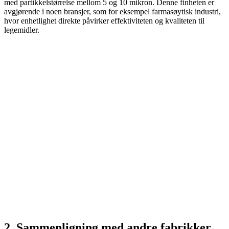
med partikkelstørrelse mellom 5 og 10 mikron. Denne finheten er
avgjørende i noen bransjer, som for eksempel farmasøytisk industri,
hvor enhetlighet direkte påvirker effektiviteten og kvaliteten til
legemidler.
2. Sammenligning med andre fabrikker