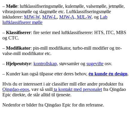
–
Mølle
: luftklassifiseringsmølle, kulemølle, valsemølle, jetmølle,
vibrasjonsmølle og slagmølle etc.
Luftklassifiseringsmølle
inkluderer:
MJW-W
,
MJW-L
,
MJW-A,
MJL-W
,
og
Lab
luftklassifiserer mølle
–
Klassifiserer
: fire serier med luftklassifiserere: HTS, ITC, MBS
og CTC.
–
Modifikator
: pin-mill modifikator, turbo-mill modifier og tre-
valse-mill modifikator etc.
–
Hjelpeutstyr
:
kontrollskap,
støvsamler og
sugevifte
osv.
– Kunder kan også tilpasse etter deres behov,
én kunde én design
.
Hvis du er interessert i air classifier mill eller andre produkter fra
Qingdao-epos
, vær så snill
ta kontakt med personalet
fra Qingdao
Epic direkte, de står alltid til tjeneste.
Nedenfor er bilder fra Qingdao Epic for din referanse.