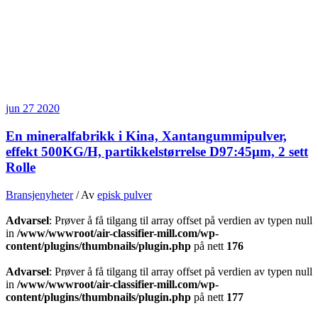
jun
27
2020
En mineralfabrikk i Kina, Xantangummipulver,
effekt 500KG/H, partikkelstørrelse D97:45μm, 2 sett
Rolle
Bransjenyheter
/ Av
episk pulver
Advarsel
: Prøver å få tilgang til array offset på verdien av typen null
in
/www/wwwroot/air-classifier-mill.com/wp-
content/plugins/thumbnails/plugin.php
på nett
176
Advarsel
: Prøver å få tilgang til array offset på verdien av typen null
in
/www/wwwroot/air-classifier-mill.com/wp-
content/plugins/thumbnails/plugin.php
på nett
177