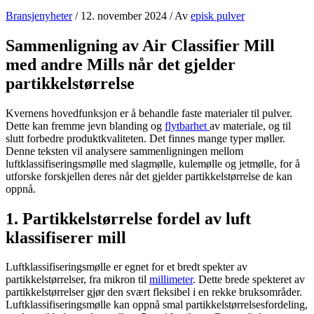
Bransjenyheter
/
12. november 2024
/ Av
episk pulver
Sammenligning av Air Classifier Mill
med andre Mills når det gjelder
partikkelstørrelse
Kvernens hovedfunksjon er å behandle faste materialer til pulver.
Dette kan fremme jevn blanding og
flytbarhet
av materiale, og til
slutt forbedre produktkvaliteten. Det finnes mange typer møller.
Denne teksten vil analysere sammenligningen mellom
luftklassifiseringsmølle med slagmølle, kulemølle og jetmølle, for å
utforske forskjellen deres når det gjelder partikkelstørrelse de kan
oppnå.
1. Partikkelstørrelse fordel av luft
klassifiserer mill
Luftklassifiseringsmølle er egnet for et bredt spekter av
partikkelstørrelser, fra mikron til
millimeter
. Dette brede spekteret av
partikkelstørrelser gjør den svært fleksibel i en rekke bruksområder.
Luftklassifiseringsmølle kan oppnå smal partikkelstørrelsesfordeling,