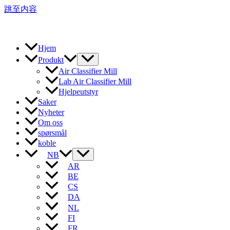
跳至内容
Hjem
Produkt
Air Classifier Mill
Lab Air Classifier Mill
Hjelpeutstyr
Saker
Nyheter
Om oss
spørsmål
koble
NB
AR
BE
CS
DA
NL
FI
FR