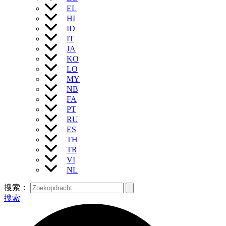
EL
HI
ID
IT
JA
KO
LO
MY
NB
FA
PT
RU
ES
TH
TR
VI
NL
搜索：
搜索