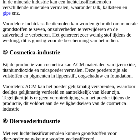
In de minerale industrie kan een luchtclassificatiemolen
verschillende mineralen vermalen, waaronder talk, kalksteen en
gips
enz.
Voordelen: luchtclassificatiemolen kan worden gebruikt om minerale
grondstoffen te zeven, onzuiverheden te verwijderen en de
zuiverheid te verbeteren. Het genereert zeer weinig stof tijdens de
werking, dit is gunstig voor de bescherming van het milieu.
⑤ Cosmetica-industrie
Bij de productie van cosmetica kan ACM materialen van ijzeroxide,
titaniumdioxide en micapoeder vermalen. Deze poeders zijn als
vulstoffen en pigmenten in lippenstift, oogschaduw en foundation.
Voordelen: ACM kan het poeder gelijkmatig verspreiden, waardoor
deeltjes gelijkmatig verdeeld en aantrekkelijk van kleur zijn.
Tegelijkertijd is er geen verontreiniging van het poeder tijdens de
productie, dit voldoet aan de veiligheidseisen van de cosmetica-
industrie.
⑥ Diervoederindustrie
Met een luchtclassificatiemolen kunnen grondstoffen voor
diervoeder nauwkeurig worden geclassificeerd.