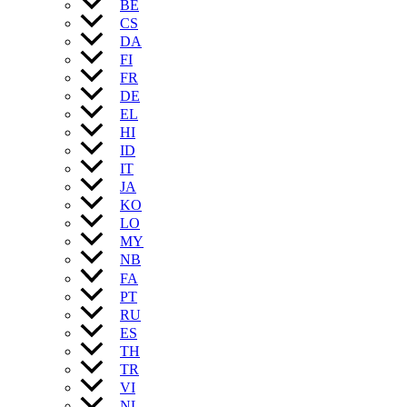
BE
CS
DA
FI
FR
DE
EL
HI
ID
IT
JA
KO
LO
MY
NB
FA
PT
RU
ES
TH
TR
VI
NL