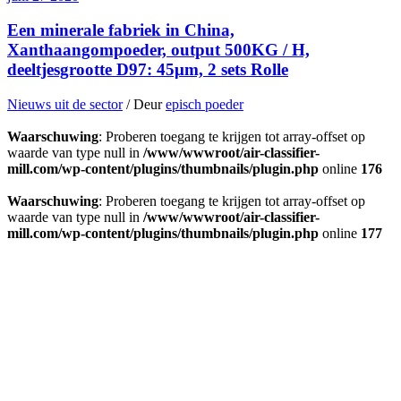
Een minerale fabriek in China,
Xanthaangompoeder, output 500KG / H,
deeltjesgrootte D97: 45μm, 2 sets Rolle
Nieuws uit de sector
/ Deur
episch poeder
Waarschuwing
: Proberen toegang te krijgen tot array-offset op
waarde van type null in
/www/wwwroot/air-classifier-
mill.com/wp-content/plugins/thumbnails/plugin.php
online
176
Waarschuwing
: Proberen toegang te krijgen tot array-offset op
waarde van type null in
/www/wwwroot/air-classifier-
mill.com/wp-content/plugins/thumbnails/plugin.php
online
177