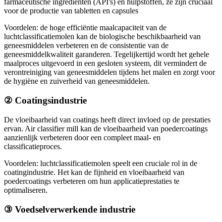
farmaceutische ingrediënten (API's) en hulpstoffen, ze zijn cruciaal
voor de productie van tabletten en capsules
Voordelen: de hoge efficiëntie maalcapaciteit van de
luchtclassificatiemolen kan de biologische beschikbaarheid van
geneesmiddelen verbeteren en de consistentie van de
geneesmiddelkwaliteit garanderen. Tegelijkertijd wordt het gehele
maalproces uitgevoerd in een gesloten systeem, dit vermindert de
verontreiniging van geneesmiddelen tijdens het malen en zorgt voor
de hygiëne en zuiverheid van geneesmiddelen.
②
Coatingsindustrie
De vloeibaarheid van coatings heeft direct invloed op de prestaties
ervan. Air classifier mill kan de vloeibaarheid van poedercoatings
aanzienlijk verbeteren door een compleet maal- en
classificatieproces.
Voordelen: luchtclassificatiemolen speelt een cruciale rol in de
coatingindustrie. Het kan de fijnheid en vloeibaarheid van
poedercoatings verbeteren om hun applicatieprestaties te
optimaliseren.
③ Voedselverwerkende industrie