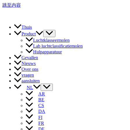
跳至内容
Thuis
Product
Luchtklasseermolen
Lab luchtclassificatiemolen
Hulpapparatuur
Gevallen
Nieuws
Over ons
vragen
aansluiten
NL
AR
BE
CS
DA
FI
FR
DE