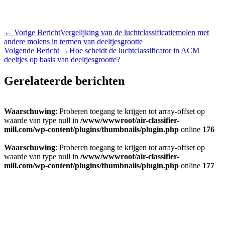
←
Vorige Bericht
Vergelijking van de luchtclassificatiemolen met
andere molens in termen van deeltjesgrootte
Volgende Bericht
→
Hoe scheidt de luchtclassificator in ACM
deeltjes op basis van deeltjesgrootte?
Gerelateerde berichten
Waarschuwing
: Proberen toegang te krijgen tot array-offset op
waarde van type null in
/www/wwwroot/air-classifier-
mill.com/wp-content/plugins/thumbnails/plugin.php
online
176
Waarschuwing
: Proberen toegang te krijgen tot array-offset op
waarde van type null in
/www/wwwroot/air-classifier-
mill.com/wp-content/plugins/thumbnails/plugin.php
online
177