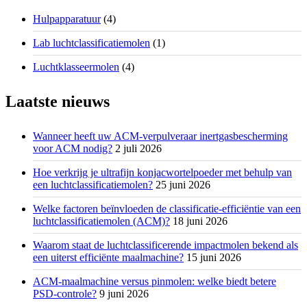
Hulpapparatuur
(4)
Lab luchtclassificatiemolen
(1)
Luchtklasseermolen
(4)
Laatste nieuws
Wanneer heeft uw ACM-verpulveraar inertgasbescherming
voor ACM nodig?
2 juli 2026
Hoe verkrijg je ultrafijn konjacwortelpoeder met behulp van
een luchtclassificatiemolen?
25 juni 2026
Welke factoren beïnvloeden de classificatie-efficiëntie van een
luchtclassificatiemolen (ACM)?
18 juni 2026
Waarom staat de luchtclassificerende impactmolen bekend als
een uiterst efficiënte maalmachine?
15 juni 2026
ACM-maalmachine versus pinmolen: welke biedt betere
PSD-controle?
9 juni 2026