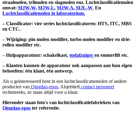
straalmolen, trilmolen en slagmolen enz.
Luchtclassificatiemolen
omvat:
MJW-W
,
MJW-L
,
MJW-A
,
MJL-W
,
En
Luchtclassificatiemolen in laboratorium.
–
Classificator
: vier series luchtclassificatoren: HTS, ITC, MBS
en CTC.
–
Wijziging:
pin-molen modifier, turbo-molen modifier en drie-
rollen modifier etc.
–
Hulpapparatuur
: schakelkast,
stofafzuiger
en emmerlift etc.
–
Klanten kunnen de apparatuur ook aanpassen aan hun eigen
behoeften: één klant, één ontwerp.
Als u geïnteresseerd bent in een luchtclassificatiemolen of andere
producten van
Qingdao-epos
, Alsjeblieft
contact personeel
rechtstreeks, ze staan altijd voor u klaar.
Hieronder staan foto's van luchtclassificatiefabrieken van
Qingdao-epos
ter referentie.