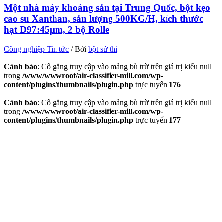
Một nhà máy khoáng sản tại Trung Quốc, bột kẹo
cao su Xanthan, sản lượng 500KG/H, kích thước
hạt D97:45μm, 2 bộ Rolle
Công nghiệp Tin tức
/ Bởi
bột sử thi
Cảnh báo
: Cố gắng truy cập vào mảng bù trừ trên giá trị kiểu null
trong
/www/wwwroot/air-classifier-mill.com/wp-
content/plugins/thumbnails/plugin.php
trực tuyến
176
Cảnh báo
: Cố gắng truy cập vào mảng bù trừ trên giá trị kiểu null
trong
/www/wwwroot/air-classifier-mill.com/wp-
content/plugins/thumbnails/plugin.php
trực tuyến
177