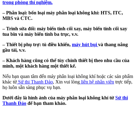
trong phòng thí nghiệm.
–
Phân loại
: bốn loại máy phân loại không khí: HTS, ITC,
MBS và CTC.
–
Trình sửa đổi:
máy biến tính cối xay, máy biến tính cối xay
tua bin và máy biến tính ba trục, v.v.
–
Thiết bị phụ trợ
: tủ điều khiển,
máy hút bụi
và thang nâng
gầu tải, v.v.
–
Khách hàng cũng có thể tùy chỉnh thiết bị theo nhu cầu của
mình, một khách hàng một thiết kế.
Nếu bạn quan tâm đến máy phân loại không khí hoặc các sản phẩm
khác từ
Sử thi Thanh Đảo
, Xin vui lòng
liên hệ nhân viên
trực tiếp,
họ luôn sẵn sàng phục vụ bạn.
Dưới đây là hình ảnh của máy phân loại không khí từ
Sử thi
Thanh Đảo
để bạn tham khảo.