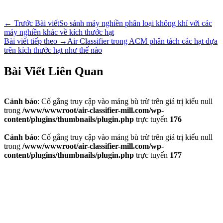
←
Trước Bài viết
So sánh máy nghiền phân loại không khí với các
máy nghiền khác về kích thước hạt
Bài viết tiếp theo
→
Air Classifier trong ACM phân tách các hạt dựa
trên kích thước hạt như thế nào
Bài Viết Liên Quan
Cảnh báo
: Cố gắng truy cập vào mảng bù trừ trên giá trị kiểu null
trong
/www/wwwroot/air-classifier-mill.com/wp-
content/plugins/thumbnails/plugin.php
trực tuyến
176
Cảnh báo
: Cố gắng truy cập vào mảng bù trừ trên giá trị kiểu null
trong
/www/wwwroot/air-classifier-mill.com/wp-
content/plugins/thumbnails/plugin.php
trực tuyến
177