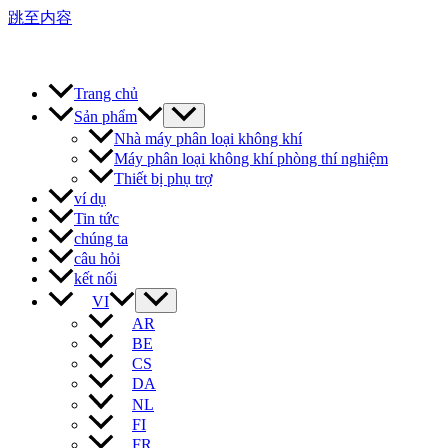
跳至内容
Trang chủ
Sản phẩm
Nhà máy phân loại không khí
Máy phân loại không khí phòng thí nghiệm
Thiết bị phụ trợ
ví dụ
Tin tức
chúng ta
câu hỏi
kết nối
VI
AR
BE
CS
DA
NL
FI
FR