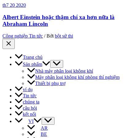
th7
20
2020
Albert Einstein hoặc thậm chí xa hơn nữa là
Abraham Lincoln
Công nghiệp Tin tức
/ Bởi
bột sử thi
Trang chủ
Sản phẩm
Nhà máy phân loại không khí
Máy phân loại không khí phòng thí nghiệm
Thiết bị phụ trợ
ví dụ
Tin tức
chúng ta
câu hỏi
kết nối
VI
AR
BE