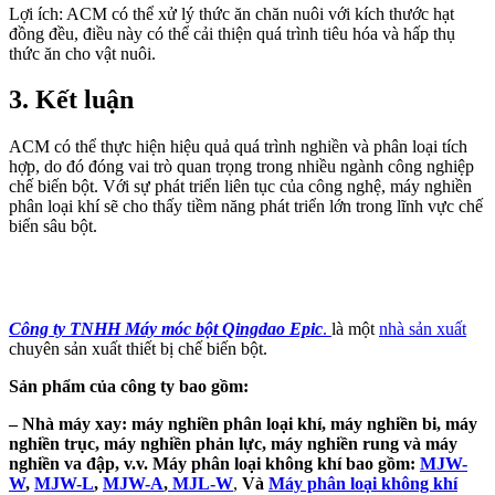
Lợi ích: ACM có thể xử lý thức ăn chăn nuôi với kích thước hạt
đồng đều, điều này có thể cải thiện quá trình tiêu hóa và hấp thụ
thức ăn cho vật nuôi.
3. Kết luận
ACM có thể thực hiện hiệu quả quá trình nghiền và phân loại tích
hợp, do đó đóng vai trò quan trọng trong nhiều ngành công nghiệp
chế biến bột. Với sự phát triển liên tục của công nghệ, máy nghiền
phân loại khí sẽ cho thấy tiềm năng phát triển lớn trong lĩnh vực chế
biến sâu bột.
Công ty TNHH Máy móc bột Qingdao Epic
.
là một
nhà sản xuất
chuyên sản xuất thiết bị chế biến bột.
Sản phẩm của công ty bao gồm:
–
Nhà máy xay
: máy nghiền phân loại khí, máy nghiền bi, máy
nghiền trục, máy nghiền phản lực, máy nghiền rung và máy
nghiền va đập, v.v.
Máy phân loại không khí bao gồm:
MJW-
W
,
MJW-L
,
MJW-A
,
MJL-W
,
Và
Máy phân loại không khí