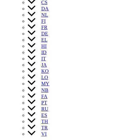
CS
DA
NL
FI
FR
DE
EL
HI
ID
IT
JA
KO
LO
MY
NB
FA
PT
RU
ES
TH
TR
VI