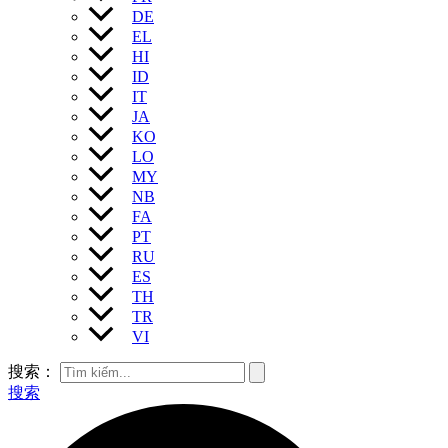
DE
EL
HI
ID
IT
JA
KO
LO
MY
NB
FA
PT
RU
ES
TH
TR
VI
搜索：
搜索