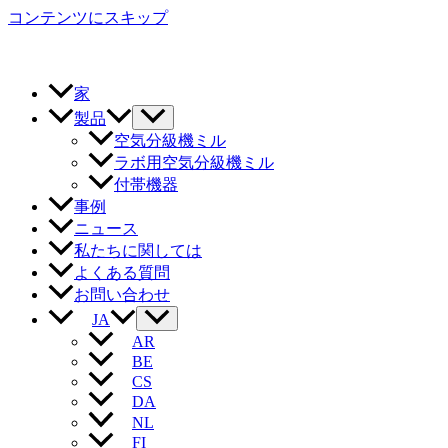
コンテンツにスキップ
家
製品
空気分級機ミル
ラボ用空気分級機ミル
付帯機器
事例
ニュース
私たちに関しては
よくある質問
お問い合わせ
JA
AR
BE
CS
DA
NL
FI