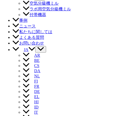
空気分級機ミル
ラボ用空気分級機ミル
付帯機器
事例
ニュース
私たちに関しては
よくある質問
お問い合わせ
JA
AR
BE
CS
DA
NL
FI
FR
DE
EL
HI
ID
IT