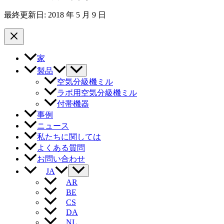
最終更新日: 2018 年 5 月 9 日
家
製品
空気分級機ミル
ラボ用空気分級機ミル
付帯機器
事例
ニュース
私たちに関しては
よくある質問
お問い合わせ
JA
AR
BE
CS
DA
NL