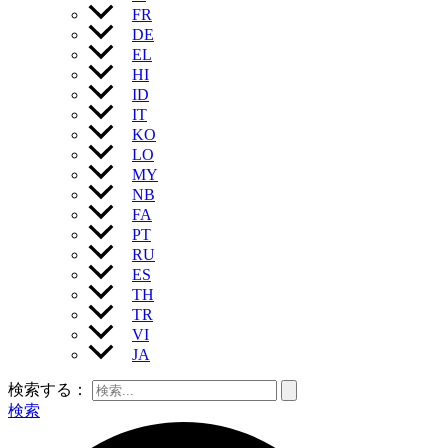
FR
DE
EL
HI
ID
IT
KO
LO
MY
NB
FA
PT
RU
ES
TH
TR
VI
JA
検索する：
検索