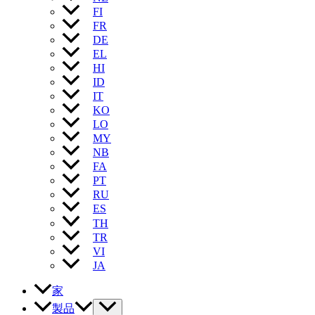
FI
FR
DE
EL
HI
ID
IT
KO
LO
MY
NB
FA
PT
RU
ES
TH
TR
VI
JA
家
製品