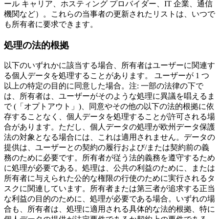
ール キャリア、ホスティング プロバイダー、IT 企業、通信
機関など）。これらの当事者の更新されたリストは、いつで
も所有者に要求できます。
処理の法的根拠
以下のいずれかに該当する場合、所有者はユーザーに関連す
る個人データを処理することがあります。 ユーザーが 1 つ
以上の特定の目的に同意した場合。注: 一部の法律の下で
は、所有者は、ユーザーがそのような処理に異議を唱えるま
で (「オプトアウト」)、同意やその他の以下の法的根拠に依
存することなく、個人データを処理することが許可される場
合があります。ただし、個人データの処理が欧州データ保護
法の対象となる場合には、これは適用されません。データの
提供は、ユーザーとの契約の履行および/または契約前の義
務のために必要です。所有者が従う法的義務を遵守するため
に処理が必要である。処理は、公共の利益のために、または
所有者に与えられた公的な権限の行使のために実行されるタ
スクに関連しています。所有者または第三者が追求する正当
な利益の目的のために、処理が必要である場合。いずれの場
合も、所有者は、処理に適用される具体的な法的根拠、特に