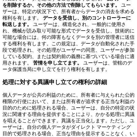
を削除するか、その他の方法で削除してもらいます。
ユー
ザーは、特定の状況下で、所有者からデータの消去を求める
権利を有します。
データを受信し、別のコントローラーに
転送します。
ユーザーは、構造化され、一般的に使用さ
れ、機械が読み取り可能な形式でデータを受信し、技術的に
可能な場合には、何の障害もなくデータを別の管理者に送信
する権利を有します。この規定は、データが自動化された手
段で処理され、その処理がユーザーの同意、ユーザーが参加
している契約、または契約前の義務に基づいている場合に適
用されます。
苦情を申し立てます。
ユーザーは、管轄のデ
ータ保護当局に申し立てを行う権利を有します。
処理に対する異議申し立ての権利の詳細
個人データが公共の利益のために、所有者に与えられた公的
権限の行使において、または所有者が追求する正当な利益の
目的のために処理される場合、ユーザーは、自分の特定の状
況に関連する理由を提供することにより、かかる処理に異議
を唱えることができます。異議を正当化します。ただし、ユ
ーザーは、自分の個人データがダイレクト マーケティング
目的で処理される場合、正当な理由を提示することなく、い